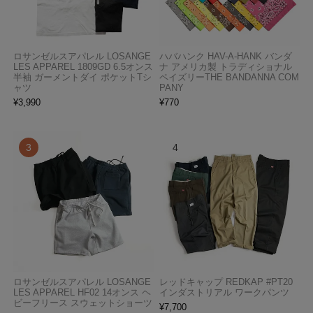
ロサンゼルスアパレル LOSANGE
ハバハンク HAV-A-HANK バンダ
LES APPAREL 1809GD 6.5オンス
ナ アメリカ製 トラディショナル
半袖 ガーメントダイ ポケットTシ
ペイズリーTHE BANDANNA COM
ャツ
PANY
¥
3,990
¥
770
ロサンゼルスアパレル LOSANGE
レッドキャップ REDKAP #PT20
LES APPAREL HF02 14オンス ヘ
インダストリアル ワークパンツ
ビーフリース スウェットショーツ
¥
7,700