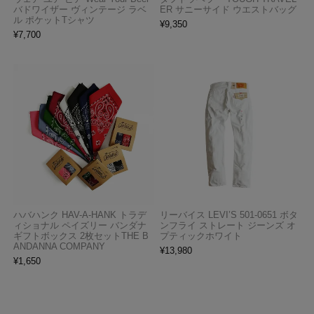
バドワイザー ヴィンテージ ラベ
ER サニーサイド ウエストバッグ
ル ポケットTシャツ
¥
9,350
¥
7,700
ハバハンク HAV-A-HANK トラデ
リーバイス LEVI’S 501-0651 ボタ
ィショナル ペイズリー バンダナ
ンフライ ストレート ジーンズ オ
ギフトボックス 2枚セットTHE B
プティックホワイト
ANDANNA COMPANY
¥
13,980
¥
1,650