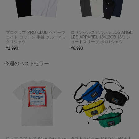
プロクラブ PRO CLUB ヘビーウ
ロサンゼルスアパレル LOS ANGE
ェイト コットン 半袖 クルーネッ
LES APPAREL 18412GD 18/1 シ
ク Tシャツ
ョートスリーブ ポロTシャツ
¥
1,990
¥
6,990
今週のベストセラー
ウェア ユア ビア Wear Your Beer
タフトラベラー TOUGH TRAVEL