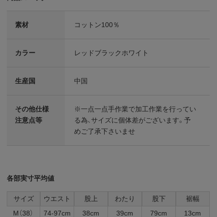
素材
コットン100％
カラー
レッドブラックホワイト
生産国
中国
その他仕様
※一点一点手作業で加工作業を行ってい
注意点等
る為、サイズに個体差がございます。予
めご了承下さいませ
各部実寸平均値
サイズ
ウエスト
股上
わたり
股下
裾幅
M（38）
74-97cm
38cm
39cm
79cm
13cm