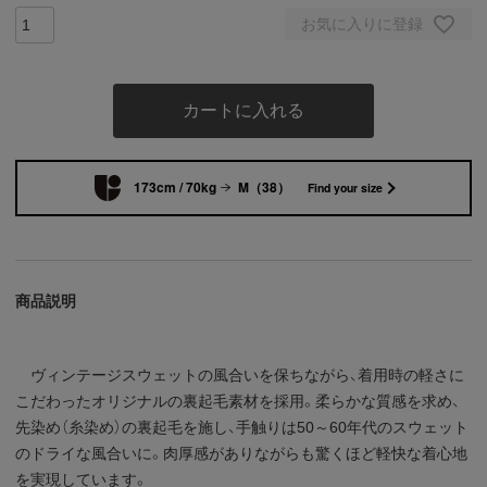
お気に入りに登録
カートに入れる
173cm / 70kg
M（38）
Find your size
商品説明
ヴィンテージスウェットの風合いを保ちながら、着用時の軽さに
こだわったオリジナルの裏起毛素材を採用。柔らかな質感を求め、
先染め（糸染め）の裏起毛を施し、手触りは50～60年代のスウェット
のドライな風合いに。肉厚感がありながらも驚くほど軽快な着心地
を実現しています。