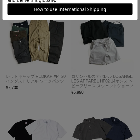
レッドキャップ REDKAP #PT20
ロサンゼルスアパレル LOSANGE
インダストリアル ワークパンツ
LES APPAREL HF02 14オンス ヘ
ビーフリース スウェットショーツ
¥
7,700
¥
5,990