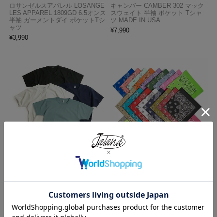
ロサンゼルスアパレル LOSANGE
キャンバー CAMBER 302 マック
LES APPAREL 1809GD 6.5オンス
スウェイト 半袖 ポケット Tシャ
半袖 ガーメントダイ ポケットTシ
ツ MADE IN USA
ャツ
¥
7,990
¥
3,990
ロサンゼルスアパレル LOSANGE
ハバハンク HAV-A-HANK バンダ
LES APPAREL 1203GD 8.5オンス
ナ アメリカ製 トラディショナル
半袖 バインディング ガーメント
ペイズリーTHE BANDANNA COM
ダイ Tシャツ
PANY
¥
4,990
¥
770