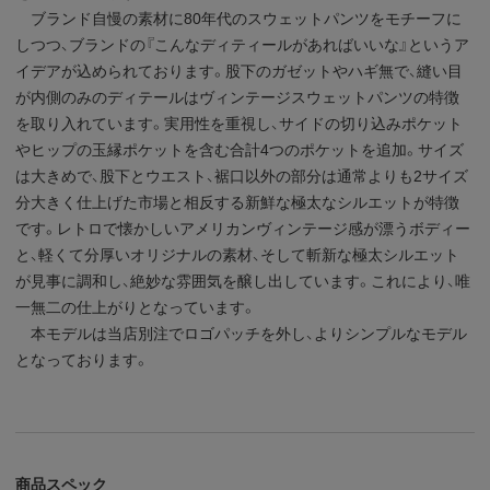
ブランド自慢の素材に80年代のスウェットパンツをモチーフに
しつつ、ブランドの『こんなディティールがあればいいな』というア
イデアが込められております。股下のガゼットやハギ無で、縫い目
が内側のみのディテールはヴィンテージスウェットパンツの特徴
を取り入れています。実用性を重視し、サイドの切り込みポケット
やヒップの玉縁ポケットを含む合計4つのポケットを追加。サイズ
は大きめで、股下とウエスト、裾口以外の部分は通常よりも2サイズ
分大きく仕上げた市場と相反する新鮮な極太なシルエットが特徴
です。レトロで懐かしいアメリカンヴィンテージ感が漂うボディー
と、軽くて分厚いオリジナルの素材、そして斬新な極太シルエット
が見事に調和し、絶妙な雰囲気を醸し出しています。これにより、唯
一無二の仕上がりとなっています。
本モデルは当店別注でロゴパッチを外し、よりシンプルなモデル
となっております。
商品スペック