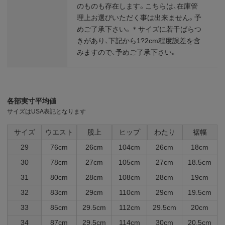
のものも存在します。こちらは、在庫管
理上お選びいただく事は出来ません。予
めご了承下さい。＊サイズに若干ばらつ
きがあり、下記から1?2cm程度誤差を含
みますので、予めご了承下さい。
各部実寸平均値
サイズはUSA表記となります
サイズ
ウエスト
股上
ヒップ
わたり
裾幅
29
76cm
26cm
104cm
26cm
18cm
30
78cm
27cm
105cm
27cm
18.5cm
31
80cm
28cm
108cm
28cm
19cm
32
83cm
29cm
110cm
29cm
19.5cm
33
85cm
29.5cm
112cm
29.5cm
20cm
34
87cm
29.5cm
114cm
30cm
20.5cm