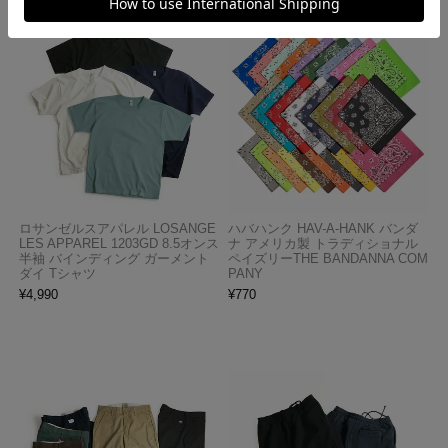
ロサンゼルスアパレル LOSANGE
ハバハンク HAV-A-HANK バンダ
LES APPAREL 1203GD 8.5オンス
ナ アメリカ製 トラディショナル
半袖 バインディング ガーメント
ペイズリーTHE BANDANNA COM
ダイ Tシャツ
PANY
¥
4,990
¥
770