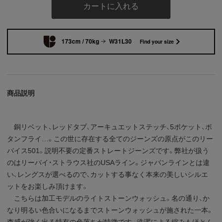
カートに入れる
173cm / 70kg
W31L30
Find your size
商品説明
銅リベット、レッドタブ、アーキュエットステッチ、5ポケット、ボ
タンフライ…。この世に存在する全てのジーンズの原点がこのリー
バイス501。説明不要の定番ストレートジーンズです。弊社が扱う
のはリーバイ・ストラウス社のUSAライン。ジャパンラインとは違
い、レングスが選べるので、カットする事なく本来の美しいシルエ
ットをお楽しみ頂けます。
こちらは加工モデルのライトストーンウォッシュ。名の通り、か
なり明るい色合いになるまでストーンウォッシュが施された一本。
杢感が強く出る特有の色落ちが特徴です。洗濯による縮みもほとん