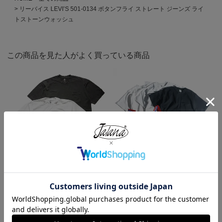
リーバイス LEVI’S 501-0134 ボタンフライ ストレート ジーンズ ライ
トストーンウォッシュ
この商品を見た人がよく買っている商品
ロサンゼルスアパレル LOSANGE
キャンバー CAMBER 302 マック
LES APPAREL 1809GD 6.5オンス
スウェイト 半袖 ポケット Tシャ
半袖 ガーメントダイ ポケットTシ
ツ MADE IN USA
ャツ
¥
7,990
¥
3,990