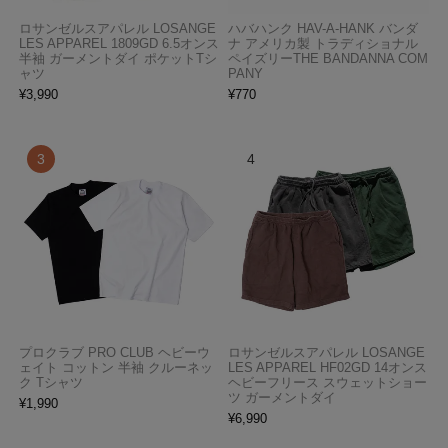
ロサンゼルスアパレル LOSANGE
ハバハンク HAV-A-HANK バンダ
LES APPAREL 1809GD 6.5オンス
ナ アメリカ製 トラディショナル
半袖 ガーメントダイ ポケットTシ
ペイズリーTHE BANDANNA COM
ャツ
PANY
¥
3,990
¥
770
プロクラブ PRO CLUB ヘビーウ
ロサンゼルスアパレル LOSANGE
ェイト コットン 半袖 クルーネッ
LES APPAREL HF02GD 14オンス
ク Tシャツ
ヘビーフリース スウェットショー
ツ ガーメントダイ
¥
1,990
¥
6,990