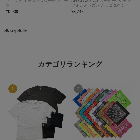
フィット キャンバスワークショー
AN CLASSICS ムービーTシャツ
ツ
フォレストガンプ ロゴ＆ベンチ
¥
9,900
¥
5,747
df-reg df-lht
カテゴリランキング