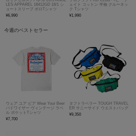
LES APPAREL 18412GD 18/1 シ
ェイト コットン 半袖 クルーネッ
ョートスリーブ ポロTシャツ
ク Tシャツ
¥
6,990
¥
1,990
今週のベストセラー
ウェア ユア ビア Wear Your Beer
タフトラベラー TOUGH TRAVEL
バドワイザー ヴィンテージ ラベ
ER サニーサイド ウエストバッグ
ル ポケットTシャツ
¥
9,350
¥
7,700