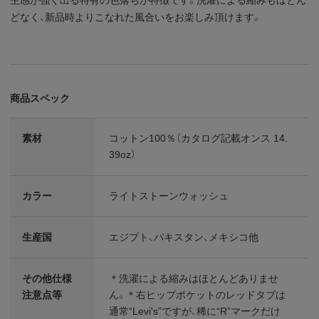
どなく、新品時よりこなれた風合いをお楽しみ頂けます。
商品スペック
素材
コットン100％（カタログ記載オンス 14.
39oz）
カラー
ライトストーンウォッシュ
生産国
エジプト、パキスタン、メキシコ他
その他仕様
＊洗濯による縮みはほとんどありませ
注意点等
ん。＊右ヒップポケットのレッドタブは
通常“Levi's”ですが、稀に“R”マークだけ