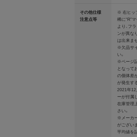
その他仕様
※ 右ヒッ
注意点等
稀に“R”
より、フ
ンが異な
は出来ま
※欠品サ
い。
※ページ
となって
の個体差が
が発生す
2021年
ーが付属
在庫管理
さい。
※メーカ
がござい
平均値を