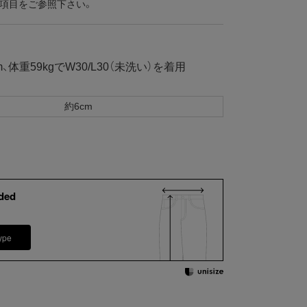
の項目をご参照下さい。
体重59kgでW30/L30（未洗い）を着用
約6cm
ded
ype