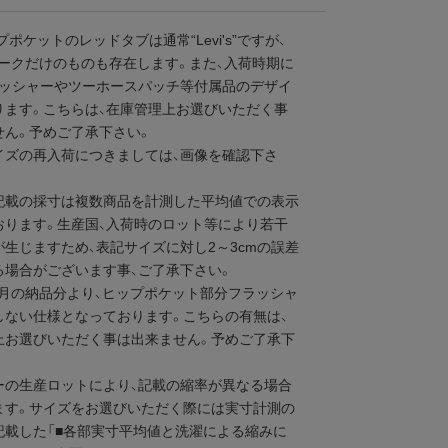
プポケットのレッドタブは通常“Levi's”ですが、
マークだけのものも存在します。また、入荷時期に
ラッシャーやツーホースパッチ等付属品のデザイ
ります。こちらは、在庫管理上お選びいただく事
せん。予めご了承下さい。
イズの再入荷につきましては、画像を確認下さ
記載の採寸は複数商品を計測した平均値での表示
おります。生産国、入荷時のロット等により若干
生じますため、表記サイズに対し2～3cmの誤差
る場合がございます事、ご了承下さい。
12月の納品分より、ヒップポケット部分フラッシャ
しない仕様となっております。こちらの有無は、
上お選びいただく事は出来ません。予めご了承下
ーの生産ロットにより、記載の縮率が異なる場合
ます。サイズをお選びいただく際には実寸計測の
記載した「■各部実寸平均値と洗濯による縮みに