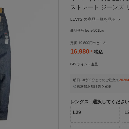
ストレート ジーンズ リジッ
LEVI’S の商品一覧を見る ＞
商品番号
levis-501big
定価
19,800
のところ
16,980
税込
849
ポイント進呈
明日
13時00分
までのご注文で
2026/
東京都
お届け先を変更
レングス
選択してくださ
L29
L