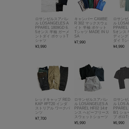
ロサンゼルスアパレ
キャンバー CAMBE
ロサンゼ
ル LOSANGELES A
R 302 マックスウェ
ル LOSA
PPAREL 1809GD 6.
イト 半袖 ポケット
PPAREL 
5オンス 半袖 ガーメ
Tシャツ MADE IN U
5オンス 
ントダイ ポケットT
SA
ディング
シャツ
ダイ Tシ
¥
7,990
¥
3,990
¥
4,990
レッドキャップ RED
ロサンゼルスアパレ
ロサンゼ
KAP #PT20 インダ
ル LOSANGELES A
ル LOS 
ストリアル ワークパ
PPAREL HF02 14オ
PPAREL 
ンツ
ンス ヘビーフリース
8/1 シ
スウェットショーツ
ブ ポロ
¥
7,700
¥
5,990
¥
6,990