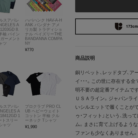
ルスアパレ
ハバハンク HAV-A-H
NGELES A
ANK バンダナ アメ
173cm 
1203GD 8.
リカ製 トラディショ
半袖 バイン
ナル ペイズリーTHE
 ガーメント
BANDANNA COMPA
ャツ
NY
¥
770
商品説明
銅リベット、レッドタブ、ア
イ・・・。この世に存在する全
明不要の超定番アイテムです
ＵＳＡライン。ジャパンライ
ルスアパレ
プロクラブ PRO CL
いシルエットで履くことがで
ANGELES A
UB ヘビーウェイト
ゥ・フィット」という、洗っ
18412GD 1
コットン 半袖 クル
ョートスリー
ーネック Tシャツ
ム。まさに育て上げるような
Tシャツ
¥
1,990
ファンも少なくありません。