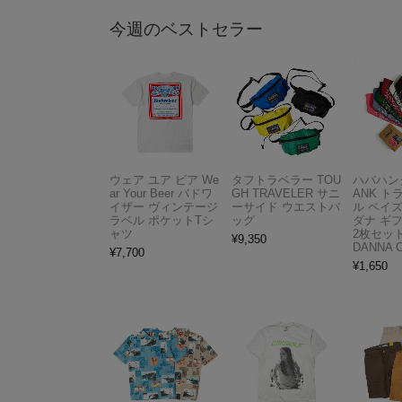
今週のベストセラー
ウェア ユア ビア We
タフトラベラー TOU
ハバハンク
ar Your Beer バドワ
GH TRAVELER サニ
ANK 
イザー ヴィンテージ
ーサイド ウエストバ
ル ペイ
ラベル ポケットTシ
ッグ
ダナ ギ
ャツ
2枚セット
¥
9,350
DANNA 
¥
7,700
¥
1,650