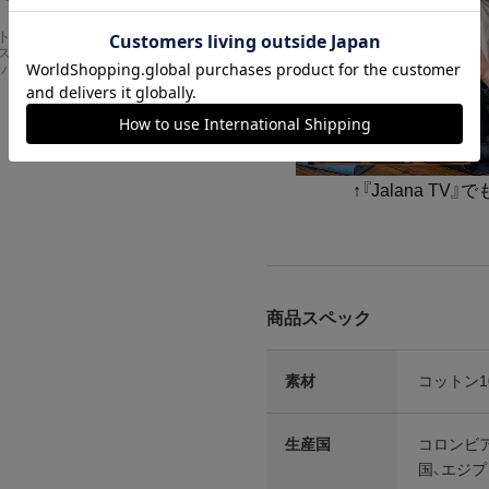
Carhartt
アメリカンクラシッ
スドフィッ
クス AMERICAN CL
ンバスワーク
ASSICS ムービーT
シャツ フォレストガ
ンプ ロゴ＆ベンチ
¥
5,747
↑『Jalana T
商品スペック
素材
コットン10
生産国
コロンビア
国、エジプ