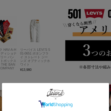
 HAV-A-H
リーバイス LEVI’S 5
トラディショナ
01-0651 ボタンフラ
ズリー バン
イ ストレート ジー
フトボックス
ンズ オプティックホ
THE BAN
ワイト
※各部寸法や縮み
COMPANY
¥
13,980