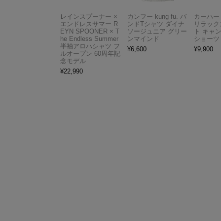
レインスプーナー ×
カンフー kung fu. バ
カーハート 
エンドレスサマー R
ンドTシャツ ダイナ
リラック
EYN SPOONER × T
ソージュニア グリー
ト キャ
he Endless Summer
ンマインド
ショーツ
半袖アロハシャツ フ
¥
6,600
¥
9,900
ルオープン 60周年記
念モデル
¥
22,990