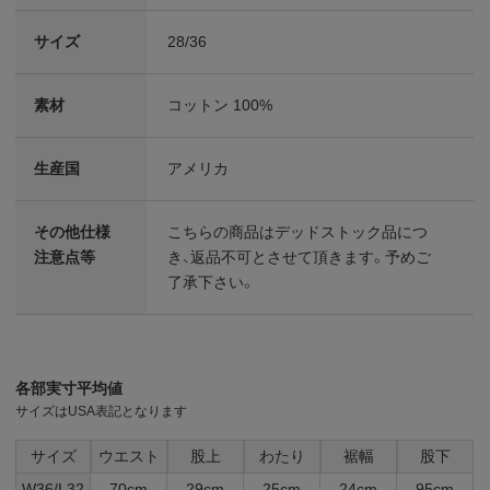
サイズ
28/36
素材
コットン 100%
生産国
アメリカ
その他仕様
こちらの商品はデッドストック品につ
注意点等
き、返品不可とさせて頂きます。予めご
了承下さい。
各部実寸平均値
サイズはUSA表記となります
サイズ
ウエスト
股上
わたり
裾幅
股下
W36/L32
70cm
29cm
25cm
24cm
95cm