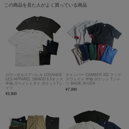
この商品を見た人がよく買っている商品
ロサンゼルスアパレル LOSANGE
キャンバー CAMBER 302 マック
LES APPAREL 1809GD 6.5オンス
スウェイト 半袖 ポケット Tシャ
半袖 ガーメントダイ ポケットTシ
ツ MADE IN USA
ャツ
¥
7,990
¥
3,990