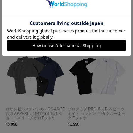
ハバハンク HAV-A-HANK バンダ
ロサンゼルスアパレル LOSANGE
ナ アメリカ製 トラディショナル
LES APPAREL HF02 14オンス ヘ
ペイズリーTHE BANDANNA COM
ビーフリース スウェットショーツ
PANY
¥
5,990
¥
770
ロサンゼルスアパレル LOS ANGE
プロクラブ PRO CLUB ヘビーウ
LES APPAREL 18412GD 18/1 シ
ェイト コットン 半袖 クルーネッ
ョートスリーブ ポロTシャツ
ク Tシャツ
¥
6,990
¥
1,990