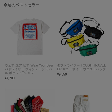
今週のベストセラー
ウェア ユア ビア Wear Your Beer
タフトラベラー TOUGH TRAVEL
バドワイザー ヴィンテージ ラベ
ER サニーサイド ウエストバッグ
ル ポケットTシャツ
¥
9,350
¥
7,700