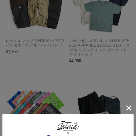
レッドキャップ REDKAP #PT20
ロサンゼルスアパレル LOSANGE
インダストリアル ワークパンツ
LES APPAREL 1203GD 8.5オンス
半袖 バインディング ガーメント
¥
7,700
ダイ Tシャツ
¥
4,990