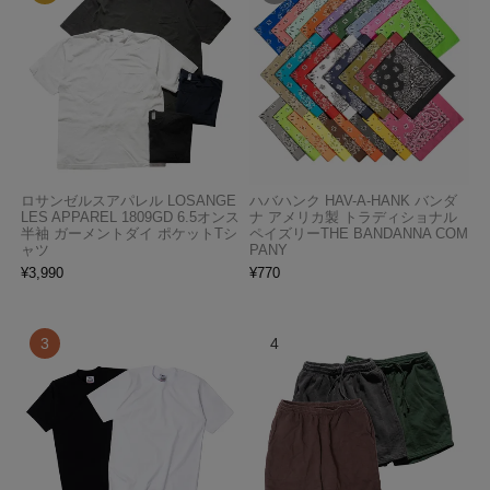
ロサンゼルスアパレル LOSANGE
ハバハンク HAV-A-HANK バンダ
LES APPAREL 1809GD 6.5オンス
ナ アメリカ製 トラディショナル
半袖 ガーメントダイ ポケットTシ
ペイズリーTHE BANDANNA COM
ャツ
PANY
¥
3,990
¥
770