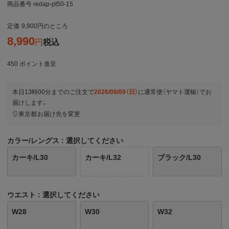
商品番号
redap-pt50-15
定価
9,900
のところ
8,990
税込
450
ポイント進呈
本日
13時00分
までのご注文で
2026/08/09（日）
に
通常便（ヤマト運輸）
でお
届けします。
東京都
お届け先を変更
カラー/レングス
選択してください
カーキ/L30
カーキ/L32
ブラック/L30
ウエスト
選択してください
W28
W30
W32