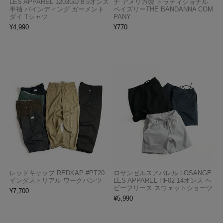
LES APPAREL 1203GD 8.5オンス
ナ アメリカ製 トラディショナル
半袖 バインディング ガーメント
ペイズリーTHE BANDANNA COM
ダイ Tシャツ
PANY
¥
4,990
¥
770
レッドキャップ REDKAP #PT20
ロサンゼルスアパレル LOSANGE
インダストリアル ワークパンツ
LES APPAREL HF02 14オンス ヘ
ビーフリース スウェットショーツ
¥
7,700
¥
5,990