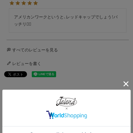
アメリカンワークというと、レッドキャップでしょう！バ
ッチリ👍🏻
すべてのレビューを見る
レビューを書く
この商品が属するカテゴリ
HOME
アイテムから選ぶ
ボトムス
パンツ
REDKAP
レッドキャップ REDKAP #PT50 ジーン カット ワークパンツ 別注色
HOME
ブランドから選ぶ
J
Jalana
レッドキャップ REDKAP #PT50 ジーン カット ワークパンツ 別注色