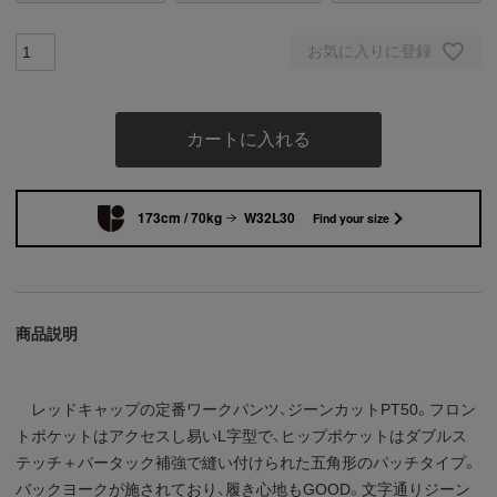
お気に入りに登録
カートに入れる
173cm / 70kg
W32L30
Find your size
商品説明
レッドキャップの定番ワークパンツ、ジーンカットPT50。フロン
トポケットはアクセスし易いL字型で、ヒップポケットはダブルス
テッチ＋バータック補強で縫い付けられた五角形のパッチタイプ。
バックヨークが施されており、履き心地もGOOD。文字通りジーン