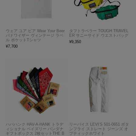
ウェア ユア ビア Wear Your Beer
タフトラベラー TOUGH TRAVEL
バドワイザー ヴィンテージ ラベ
ER サニーサイド ウエストバッグ
ル ポケットTシャツ
¥
9,350
¥
7,700
ハバハンク HAV-A-HANK トラデ
リーバイス LEVI’S 501-0651 ボタ
ィショナル ペイズリー バンダナ
ンフライ ストレート ジーンズ オ
ギフトボックス 2枚セットTHE B
プティックホワイト