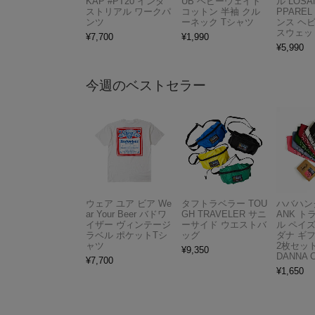
KAP #PT20 インダ
UB ヘビーウェイト
ル LOSA
ストリアル ワークパ
コットン 半袖 クル
PPAREL 
ンツ
ーネック Tシャツ
ンス ヘ
スウェッ
¥
7,700
¥
1,990
¥
5,990
今週のベストセラー
ウェア ユア ビア We
タフトラベラー TOU
ハバハンク
ar Your Beer バドワ
GH TRAVELER サニ
ANK 
イザー ヴィンテージ
ーサイド ウエストバ
ル ペイ
ラベル ポケットTシ
ッグ
ダナ ギ
ャツ
2枚セット
¥
9,350
DANNA 
¥
7,700
¥
1,650