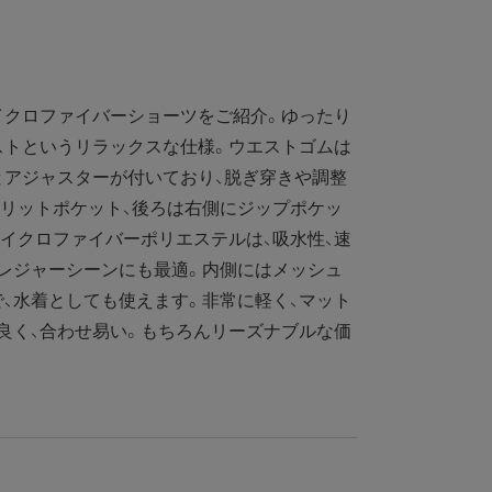
クロファイバーショーツをご紹介。ゆったり
ストというリラックスな仕様。ウエストゴムは
とアジャスターが付いており、脱ぎ穿きや調整
リットポケット、後ろは右側にジップポケッ
イクロファイバーポリエステルは、吸水性、速
レジャーシーンにも最適。内側にはメッシュ
、水着としても使えます。非常に軽く、マット
良く、合わせ易い。もちろんリーズナブルな価