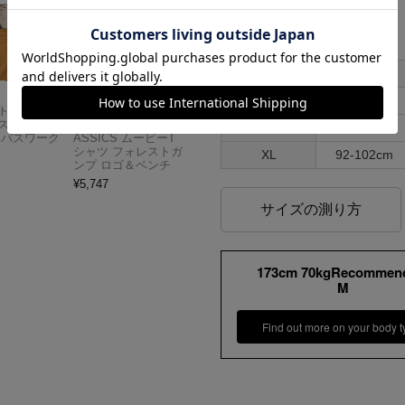
各部実寸平均値
サイズはUSA表記となります
サイズ
ウエスト
M
76-86cm
Carhartt
アメリカンクラシッ
スドフィッ
クス AMERICAN CL
L
82-92cm
ンバスワーク
ASSICS ムービーT
シャツ フォレストガ
XL
92-102cm
ンプ ロゴ＆ベンチ
¥
5,747
サイズの測り方
173cm 70kgRecommen
M
Find out more on your body t