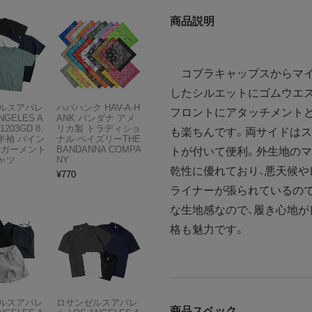
商品説明
コブラキャップスからマイ
したシルエットにゴムウエ
ルスアパレ
ハバハンク HAV-A-H
フロントにアタッチメント
NGELES A
ANK バンダナ アメ
1203GD 8.
リカ製 トラディショ
も楽ちんです。両サイドはス
半袖 バイン
ナル ペイズリーTHE
 ガーメント
BANDANNA COMPA
トが付いて便利。外生地のマ
ャツ
NY
乾性に優れており、悪天候や
¥
770
ライナーが張られているので
な生地感なので、履き心地が
格も魅力です。
ルスアパレ
ロサンゼルスアパレ
商品スペック