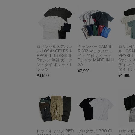
ロサンゼルスアパレ
キャンバー CAMBE
ロサンゼ
ル LOSANGELES A
R 302 マックスウェ
ル LOSA
PPAREL 1809GD 6.
イト 半袖 ポケット
PPAREL 
5オンス 半袖 ガーメ
Tシャツ MADE IN U
5オンス 
ントダイ ポケットT
SA
ディング
シャツ
ダイ Tシ
¥
7,990
¥
3,990
¥
4,990
レッドキャップ RED
プロクラブ PRO CL
ロサンゼ