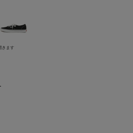
開きます
ー