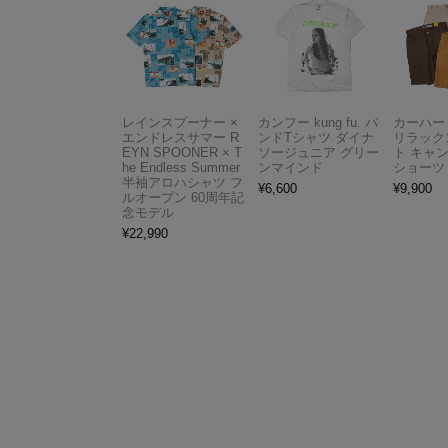
レインスプーナー ×
カンフー kung fu. バ
カーハート 
エンドレスサマー R
ンドTシャツ ダイナ
リラック
EYN SPOONER × T
ソージュニア グリー
ト キャ
he Endless Summer
ンマインド
ショーツ
半袖アロハシャツ フ
¥
6,600
¥
9,900
ルオープン 60周年記
念モデル
¥
22,990