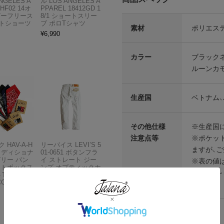
NGELES A
ル LOS ANGELES A
HF02 14オ
PPAREL 18412GD 1
ビーフリース
8/1 ショートスリー
トショーツ
ブ ポロTシャツ
素材
ポリエステ
¥
6,990
カラー
ブラック
ルーンカ
生産国
ベトナム
その他仕様
※生産国
注意点等
※ポケッ
 HAV-A-H
リーバイス LEVI’S 5
ますが、
トラディショナ
01-0651 ボタンフラ
ズリー バン
イ ストレート ジー
※表の値
フトボックス
ンズ オプティックホ
るため2
THE BAN
ワイト
COMPANY
さい。
¥
13,980