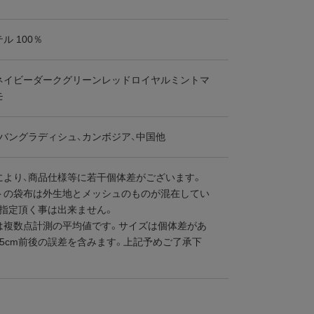
ル 100％
ネイビーダークグリーンレッドロイヤルミントマ
モ
、バングラディシュ、カンボジア、中国他
により、商品仕様等に若干個体差がございます。
トの袋布は外生地とメッシュのものが混在してい
ご指定頂く事は出来ません。
は複数点計測の平均値です。サイズは個体差があ
～5cm前後の誤差を含みます。上記予めご了承下