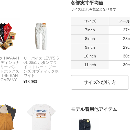
各部実寸平均値
サイズはUSA表記となります
サイズ
ソー
7inch
27
8inch
28
9inch
29
10inch
30
 HAV-A-H
リーバイス LEVI’S 5
トラディショナ
01-0651 ボタンフラ
11inch
30
ズリー バン
イ ストレート ジー
フトボックス
ンズ オプティックホ
THE BAN
ワイト
COMPANY
¥
13,980
サイズの測り方
モデル着用他アイテム