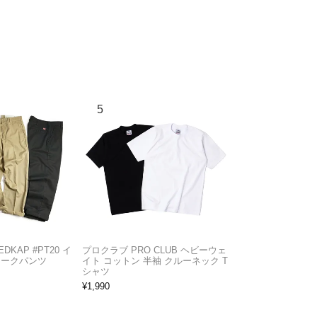
KAP #PT20 イ
プロクラブ PRO CLUB ヘビーウェ
ワークパンツ
イト コットン 半袖 クルーネック T
シャツ
¥
1,990