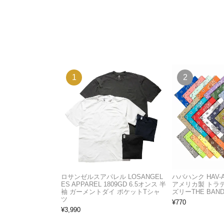
ロサンゼルスアパレル LOSANGEL
ハバハンク HAV-
ES APPAREL 1809GD 6.5オンス 半
アメリカ製 トラ
袖 ガーメントダイ ポケットTシャ
ズリーTHE BAND
ツ
¥
770
¥
3,990