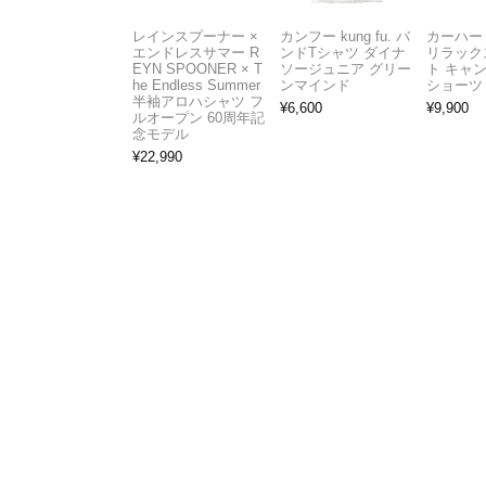
レインスプーナー ×
カンフー kung fu. バ
カーハート 
エンドレスサマー R
ンドTシャツ ダイナ
リラック
EYN SPOONER × T
ソージュニア グリー
ト キャ
he Endless Summer
ンマインド
ショーツ
半袖アロハシャツ フ
¥
6,600
¥
9,900
ルオープン 60周年記
念モデル
¥
22,990