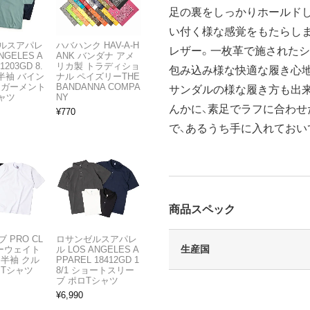
足の裏をしっかりホールド
い付く様な感覚をもたらし
ルスアパレ
ハバハンク HAV-A-H
レザー。一枚革で施されたシ
NGELES A
ANK バンダナ アメ
1203GD 8.
リカ製 トラディショ
包み込み様な快適な履き心地
半袖 バイン
ナル ペイズリーTHE
 ガーメント
BANDANNA COMPA
サンダルの様な履き方も出
ャツ
NY
んかに、素足でラフに合わせ
¥
770
で、あるうち手に入れておい
商品スペック
 PRO CL
ロサンゼルスアパレ
生産国
ビーウェイト
ル LOS ANGELES A
 半袖 クル
PPAREL 18412GD 1
 Tシャツ
8/1 ショートスリー
ブ ポロTシャツ
¥
6,990