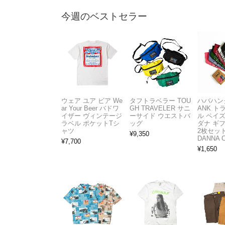
今週のベストセラー
ウェア ユア ビア We
タフトラベラー TOU
ハバハンク
ar Your Beer バドワ
GH TRAVELER サニ
ANK 
イザー ヴィンテージ
ーサイド ウエストバ
ル ペイ
ラベル ポケットTシ
ッグ
ダナ ギ
ャツ
2枚セット
¥
9,350
DANNA 
¥
7,700
¥
1,650