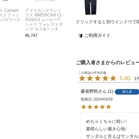
Carhartt
アメリカンクラシッ
スドフィッ
クス AMERICAN CL
ンバスワーク
ASSICS ムービーT
クリックすると別ウインドウで
シャツ フォレストガ
ンプ ロゴ＆ベンチ
ご利用ガイド
¥
5,747
ご購入者さまからのレビュ
5.00
1
爆発野郎
1
購入者
投稿日
2024/03/29
めちゃくちゃに軽い！

素晴らしい履き心地！

サンダルと言えばサンダル