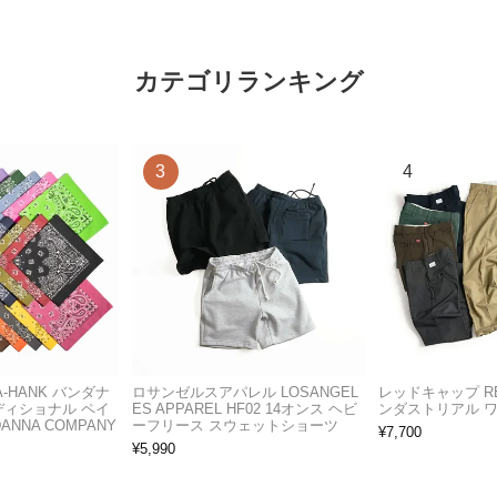
カテゴリランキング
A-HANK バンダナ
ロサンゼルスアパレル LOSANGEL
レッドキャップ RED
ディショナル ペイ
ES APPAREL HF02 14オンス ヘビ
ンダストリアル 
ANNA COMPANY
ーフリース スウェットショーツ
¥
7,700
¥
5,990