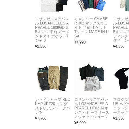
ロサンゼルスアパレ
キャンバー CAMBE
ロサンゼ
ル LOSANGELES A
R 302 マックスウェ
ル LOSA
PPAREL 1809GD 6.
イト 半袖 ポケット
PPAREL 
5オンス 半袖 ガーメ
Tシャツ MADE IN U
5オンス 
ントダイ ポケットT
SA
ディング
シャツ
ダイ Tシ
¥
7,990
¥
3,990
¥
4,990
レッドキャップ RED
ロサンゼルスアパレ
プロクラブ
KAP #PT20 インダ
ル LOSANGELES A
UB ヘ
ストリアル ワークパ
PPAREL HF02 14オ
コットン
ンツ
ンス ヘビーフリース
ーネック
スウェットショーツ
¥
7,700
¥
1,990
¥
5,990