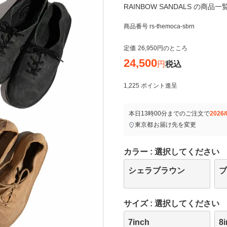
RAINBOW SANDALS の商品
商品番号
rs-themoca-sbrn
定価
26,950
のところ
24,500
税込
1,225
ポイント進呈
本日
13時00分
までのご注文で
2026/
東京都
お届け先を変更
カラー
選択してください
シェラブラウン
サイズ
選択してください
7inch
8