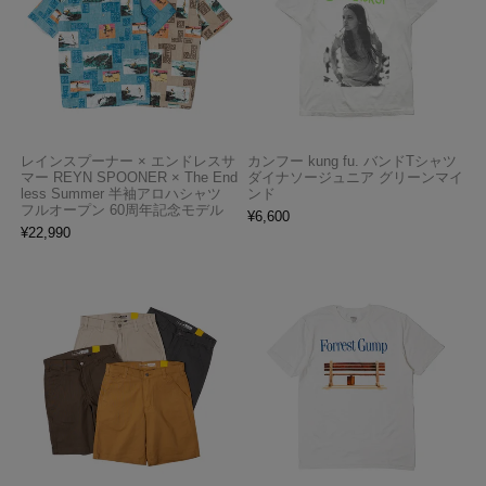
レインスプーナー × エンドレスサ
カンフー kung fu. バンドTシャツ
マー REYN SPOONER × The End
ダイナソージュニア グリーンマイ
less Summer 半袖アロハシャツ
ンド
フルオープン 60周年記念モデル
¥
6,600
¥
22,990