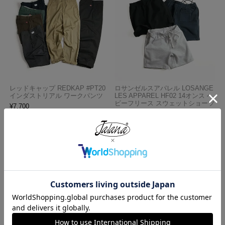
レッドキャップ REDKAP #PT20
ロサンゼルスアパレル LOSANGE
インダストリアル ワークパンツ
LES APPAREL HF02 14オンス ヘ
ビーフリース スウェットショーツ
¥
7,700
¥
5,990