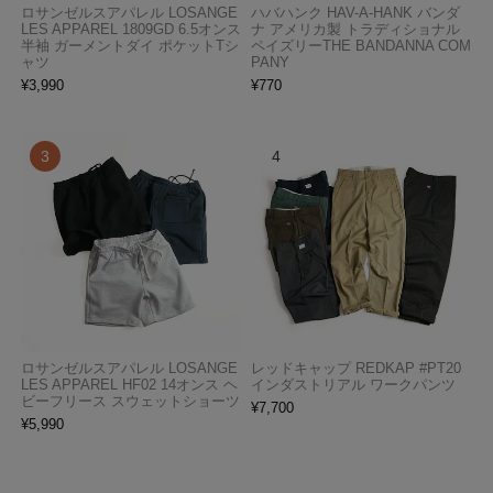
ロサンゼルスアパレル LOSANGE
ハバハンク HAV-A-HANK バンダ
LES APPAREL 1809GD 6.5オンス
ナ アメリカ製 トラディショナル
半袖 ガーメントダイ ポケットTシ
ペイズリーTHE BANDANNA COM
ャツ
PANY
¥
3,990
¥
770
ロサンゼルスアパレル LOSANGE
レッドキャップ REDKAP #PT20
LES APPAREL HF02 14オンス ヘ
インダストリアル ワークパンツ
ビーフリース スウェットショーツ
¥
7,700
¥
5,990