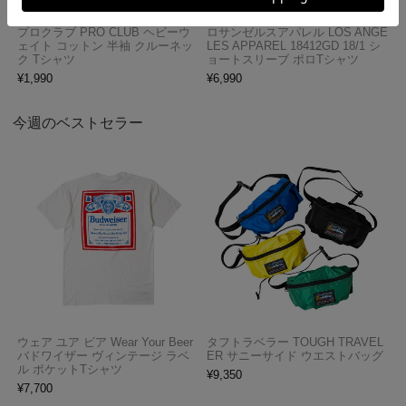
プロクラブ PRO CLUB ヘビーウ
ロサンゼルスアパレル LOS ANGE
ェイト コットン 半袖 クルーネッ
LES APPAREL 18412GD 18/1 シ
ク Tシャツ
ョートスリーブ ポロTシャツ
¥
1,990
¥
6,990
今週のベストセラー
ウェア ユア ビア Wear Your Beer
タフトラベラー TOUGH TRAVEL
バドワイザー ヴィンテージ ラベ
ER サニーサイド ウエストバッグ
ル ポケットTシャツ
¥
9,350
¥
7,700