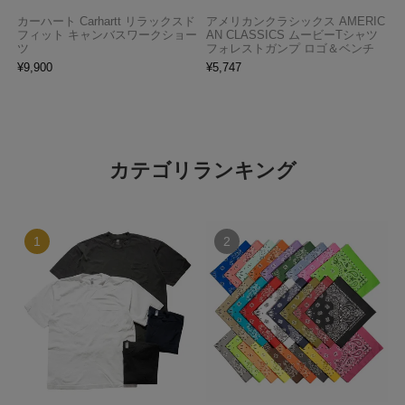
カーハート Carhartt リラックスド
アメリカンクラシックス AMERIC
フィット キャンバスワークショー
AN CLASSICS ムービーTシャツ
ツ
フォレストガンプ ロゴ＆ベンチ
¥
9,900
¥
5,747
カテゴリランキング