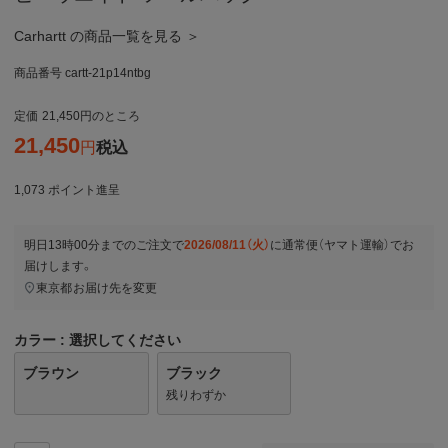
Carhartt の商品一覧を見る ＞
商品番号
cartt-21p14ntbg
定価
21,450
のところ
21,450
税込
1,073
ポイント進呈
明日
13時00分
までのご注文で
2026/08/11（火）
に
通常便（ヤマト運輸）
でお
届けします。
東京都
お届け先を変更
カラー
選択してください
ブラウン
ブラック
残りわずか