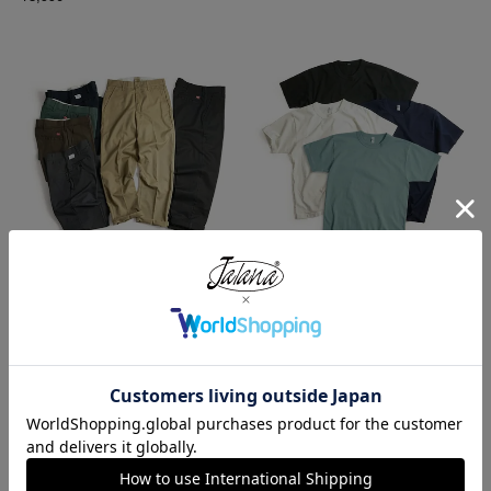
レッドキャップ REDKAP #PT20
ロサンゼルスアパレル LOSANGE
インダストリアル ワークパンツ
LES APPAREL 1203GD 8.5オンス
半袖 バインディング ガーメント
¥
7,700
ダイ Tシャツ
¥
4,990