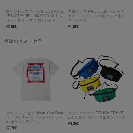
ロサンゼルスアパレル LOS ANGE
プロクラブ PRO CLUB ヘビーウ
LES APPAREL 18412GD 18/1 シ
ェイト コットン 半袖 クルーネッ
ョートスリーブ ポロTシャツ
ク Tシャツ
¥
6,990
¥
1,990
今週のベストセラー
ウェア ユア ビア Wear Your Beer
タフトラベラー TOUGH TRAVEL
バドワイザー ヴィンテージ ラベ
ER サニーサイド ウエストバッグ
ル ポケットTシャツ
¥
9,350
¥
7,700