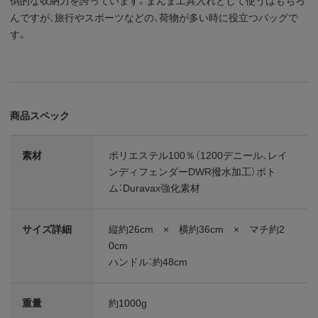
倒的な収納力を誇っています。まんま工具入れとして使うはもちろ
んですが、旅行やスポーツなどの、荷物が多い時に役立つバッグで
す。
商品スペック
素材
ポリエステル100％（1200デニール、レイ
ンディフェンダーDWR撥水加工）ボト
ム：Duravax強化素材
サイズ詳細
縦約26cm × 横約36cm × マチ約2
0cm
ハンドル：約48cm
重量
約1000g