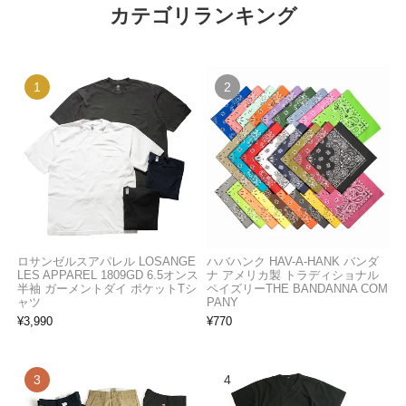
カテゴリランキング
ロサンゼルスアパレル LOSANGE
ハバハンク HAV-A-HANK バンダ
LES APPAREL 1809GD 6.5オンス
ナ アメリカ製 トラディショナル
半袖 ガーメントダイ ポケットTシ
ペイズリーTHE BANDANNA COM
ャツ
PANY
¥
3,990
¥
770