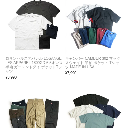
ロサンゼルスアパレル LOSANGE
キャンバー CAMBER 302 マック
LES APPAREL 1809GD 6.5オンス
スウェイト 半袖 ポケット Tシャ
半袖 ガーメントダイ ポケットTシ
ツ MADE IN USA
ャツ
¥
7,990
¥
3,990