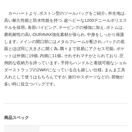
カーハートより、ボストン型のツールバッグをご紹介。外生地は、
高い耐久性能と防水性能を持つ、超ヘビーな1200デニールポリエス
テルを採用。各部パイピング、テーピングの補強に加え、ボトムは、
磨耗耐性の高いDURAVAX強化素材が張られ、中身をしっかり保護
します。メインの開口部にはメタルフレームが配され、バックの底
面とほぼ同じ大きさに開く為、隅々まで容易にアクセス可能。ポケ
ットは外側に19個、内側に11個。それぞれマチがとられており、圧
倒的な収納力を誇っています。手持ちハンドルと着脱可能なショル
ダーストラップの2WAYになっている点も嬉しい仕様。まんま工具
入れとして使うはもちろんですが、旅行やスポーツなどの、荷物が
多い時に役立つバッグです。
商品スペック