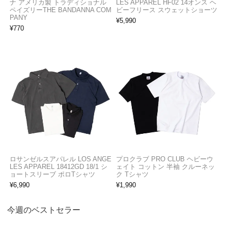
ナ アメリカ製 トラディショナル
LES APPAREL HF02 14オンス ヘ
ペイズリーTHE BANDANNA COM
ビーフリース スウェットショーツ
PANY
¥
5,990
¥
770
ロサンゼルスアパレル LOS ANGE
プロクラブ PRO CLUB ヘビーウ
LES APPAREL 18412GD 18/1 シ
ェイト コットン 半袖 クルーネッ
ョートスリーブ ポロTシャツ
ク Tシャツ
¥
6,990
¥
1,990
今週のベストセラー