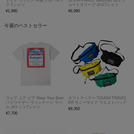
ェイト コットン 半袖 クルーネッ
LES APPAREL 18412GD 18/1 シ
ク Tシャツ
ョートスリーブ ポロTシャツ
¥
1,990
¥
6,990
今週のベストセラー
ウェア ユア ビア Wear Your Beer
タフトラベラー TOUGH TRAVEL
バドワイザー ヴィンテージ ラベ
ER サニーサイド ウエストバッグ
ル ポケットTシャツ
¥
9,350
¥
7,700