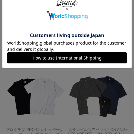
レッドキャップ REDKAP #PT20
ロサンゼルスアパレル LOSANGE
インダストリアル ワークパンツ
LES APPAREL HF02 14オンス ヘ
ビーフリース スウェットショーツ
¥
7,700
¥
5,990
プロクラブ PRO CLUB ヘビーウ
ロサンゼルスアパレル LOS ANGE