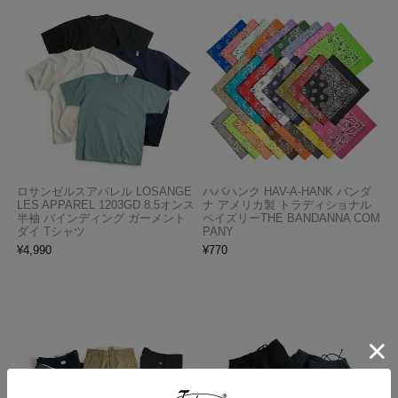
ロサンゼルスアパレル LOSANGE
ハバハンク HAV-A-HANK バンダ
LES APPAREL 1203GD 8.5オンス
ナ アメリカ製 トラディショナル
半袖 バインディング ガーメント
ペイズリーTHE BANDANNA COM
ダイ Tシャツ
PANY
¥
4,990
¥
770