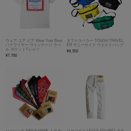
ウェア ユア ビア Wear Your Beer
タフトラベラー TOUGH TRAVEL
バドワイザー ヴィンテージ ラベ
ER サニーサイド ウエストバッグ
ル ポケットTシャツ
¥
9,350
¥
7,700
ハバハンク HAV-A-HANK トラデ
リーバイス LEVI’S 501-0651 ボタ