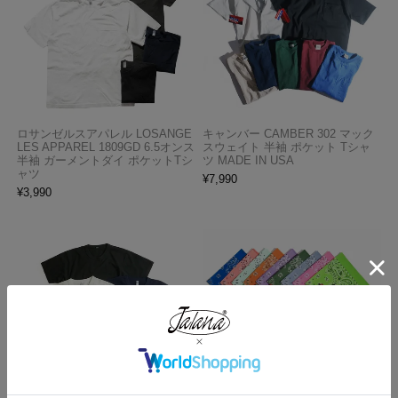
ロサンゼルスアパレル LOSANGE
キャンバー CAMBER 302 マック
LES APPAREL 1809GD 6.5オンス
スウェイト 半袖 ポケット Tシャ
半袖 ガーメントダイ ポケットTシ
ツ MADE IN USA
ャツ
¥
7,990
¥
3,990