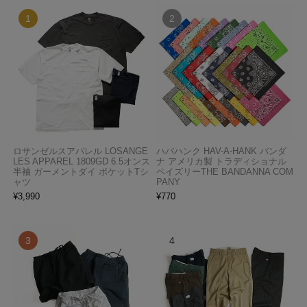
ロサンゼルスアパレル LOSANGE
ハバハンク HAV-A-HANK バンダ
LES APPAREL 1809GD 6.5オンス
ナ アメリカ製 トラディショナル
半袖 ガーメントダイ ポケットTシ
ペイズリーTHE BANDANNA COM
ャツ
PANY
¥
3,990
¥
770