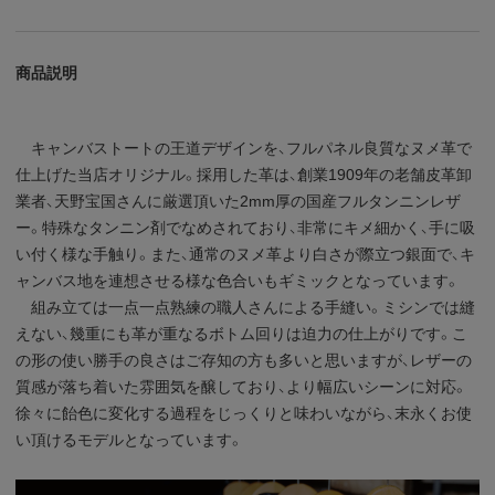
商品説明
キャンバストートの王道デザインを、フルパネル良質なヌメ革で
仕上げた当店オリジナル。採用した革は、創業1909年の老舗皮革卸
業者、天野宝国さんに厳選頂いた2mm厚の国産フルタンニンレザ
ー。特殊なタンニン剤でなめされており、非常にキメ細かく、手に吸
い付く様な手触り。また、通常のヌメ革より白さが際立つ銀面で、キ
ャンバス地を連想させる様な色合いもギミックとなっています。
組み立ては一点一点熟練の職人さんによる手縫い。ミシンでは縫
えない、幾重にも革が重なるボトム回りは迫力の仕上がりです。こ
の形の使い勝手の良さはご存知の方も多いと思いますが、レザーの
質感が落ち着いた雰囲気を醸しており、より幅広いシーンに対応。
徐々に飴色に変化する過程をじっくりと味わいながら、末永くお使
い頂けるモデルとなっています。