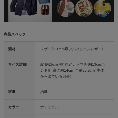
商品スペック
素材
レザー（2.1mm厚フルタンニンレザー）
サイズ詳細
縦 約25cm×横 約24cm×マチ 約13cmハ
ンドル：高さ約14cm、全長35.5cm（本体
から出ている部分）
容量
約8L
カラー
ナチュラル