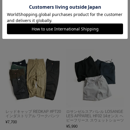
ロサンゼルスアパレル LOSANGE
ハバハンク HAV-A-HANK バンダ
LES APPAREL 1203GD 8.5オンス
ナ アメリカ製 トラディショナル
半袖 バインディング ガーメント
ペイズリーTHE BANDANNA COM
ダイ Tシャツ
PANY
¥
4,990
¥
770
レッドキャップ REDKAP #PT20
ロサンゼルスアパレル LOSANGE
インダストリアル ワークパンツ
LES APPAREL HF02 14オンス ヘ
ビーフリース スウェットショーツ
¥
7,700
¥
5,990