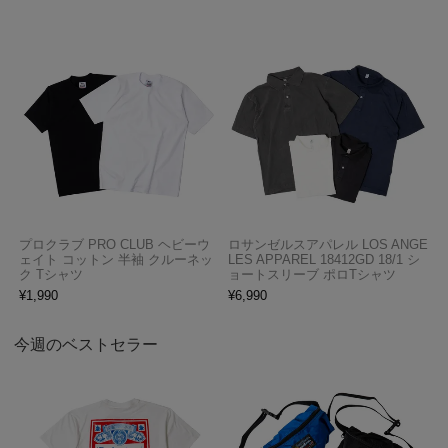
プロクラブ PRO CLUB ヘビーウ
ロサンゼルスアパレル LOS ANGE
ェイト コットン 半袖 クルーネッ
LES APPAREL 18412GD 18/1 シ
ク Tシャツ
ョートスリーブ ポロTシャツ
¥
1,990
¥
6,990
今週のベストセラー