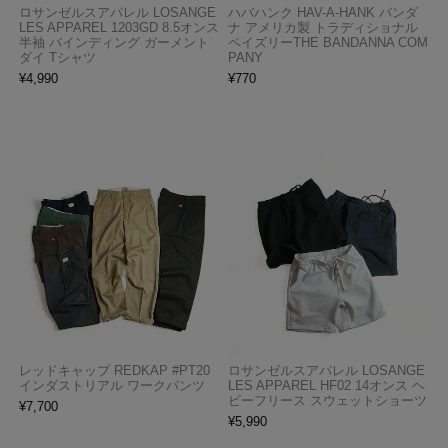
ロサンゼルスアパレル LOSANGE
ハバハンク HAV-A-HANK バンダ
LES APPAREL 1203GD 8.5オンス
ナ アメリカ製 トラディショナル
半袖 バインディング ガーメント
ペイズリーTHE BANDANNA COM
ダイ Tシャツ
PANY
¥
4,990
¥
770
レッドキャップ REDKAP #PT20
ロサンゼルスアパレル LOSANGE
インダストリアル ワークパンツ
LES APPAREL HF02 14オンス ヘ
ビーフリース スウェットショーツ
¥
7,700
¥
5,990