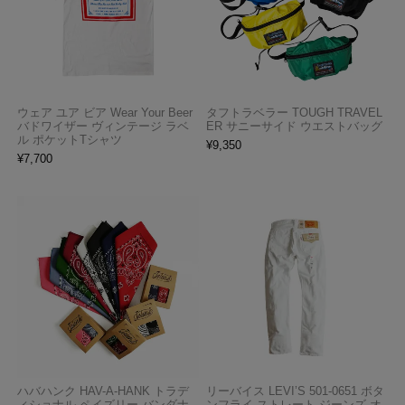
ウェア ユア ビア Wear Your Beer
タフトラベラー TOUGH TRAVEL
バドワイザー ヴィンテージ ラベ
ER サニーサイド ウエストバッグ
ル ポケットTシャツ
¥
9,350
¥
7,700
ハバハンク HAV-A-HANK トラデ
リーバイス LEVI’S 501-0651 ボタ
ィショナル ペイズリー バンダナ
ンフライ ストレート ジーンズ オ