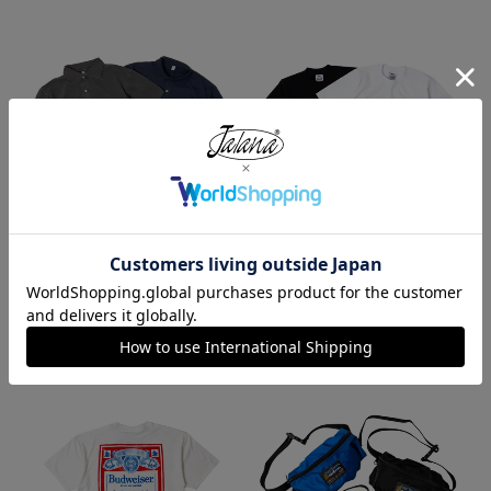
ロサンゼルスアパレル LOS ANGE
プロクラブ PRO CLUB ヘビーウ
LES APPAREL 18412GD 18/1 シ
ェイト コットン 半袖 クルーネッ
ョートスリーブ ポロTシャツ
ク Tシャツ
¥
6,990
¥
1,990
今週のベストセラー