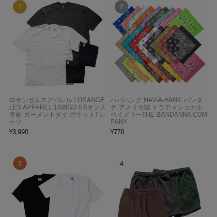
ロサンゼルスアパレル LOSANGE
ハバハンク HAV-A-HANK バンダ
LES APPAREL 1809GD 6.5オンス
ナ アメリカ製 トラディショナル
半袖 ガーメントダイ ポケットTシ
ペイズリーTHE BANDANNA COM
ャツ
PANY
¥
3,990
¥
770