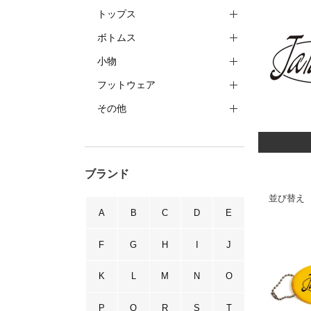
トップス
ボトムス
小物
フットウェア
その他
ブランド
並び替え
A
B
C
D
E
F
G
H
I
J
K
L
M
N
O
P
Q
R
S
T