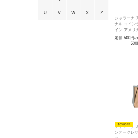
U
V
W
X
Z
ジャラーナ Ja
ナル コイン
イン アメリ
定価
500
の
500
10%OFF
ジャラーナ Ja
ンオークレザ