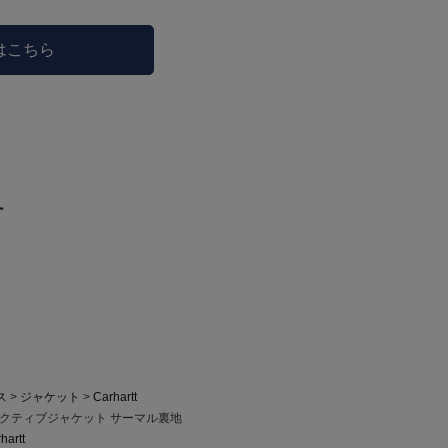
はこちら
ー
ス
ジャケット
Carhartt
ダックアクティブジャケット サーマル裏地
hartt