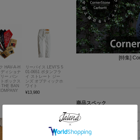
[特集] Co
 HAV-A-H
リーバイス LEVI’S 5
トラディショナ
01-0651 ボタンフラ
ズリー バン
イ ストレート ジー
フトボックス
ンズ オプティックホ
THE BAN
ワイト
COMPANY
¥
13,980
商品スペック
素材
表地：コッ
カラー
ブラウン 