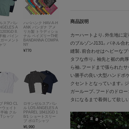
商品説明
ルスアパレ
ハバハンク HAV-A-H
NGELES A
ANK バンダナ アメ
1203GD 8.
リカ製 トラディショ
カーハートより、外生地に定
半袖 バイン
ナル ペイズリーTHE
 ガーメント
BANDANNA COMPA
のブルゾンJ131。パネル
ャツ
NY
¥
770
縫製、前合わせはヘビーなブ
タフな作り。袖先と裾の肉厚
ら袖、フードまで張られたサ
い勝手の良い大型ハンドポ
クセントとなっています。ジ
ガーループ、フードのドロー
タになるまで着倒して欲し
 PRO CL
ロサンゼルスアパレ
ビーウェイト
ル LOS ANGELES A
 半袖 クル
PPAREL 18412GD 1
 Tシャツ
8/1 ショートスリー
ブ ポロTシャツ
¥
6,990