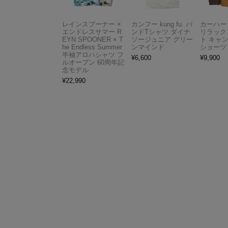
レインスプーナー ×
カンフー kung fu. バ
カーハート 
エンドレスサマー R
ンドTシャツ ダイナ
リラック
EYN SPOONER × T
ソージュニア グリー
ト キャ
he Endless Summer
ンマインド
ショーツ
半袖アロハシャツ フ
¥
6,600
¥
9,900
ルオープン 60周年記
念モデル
¥
22,990