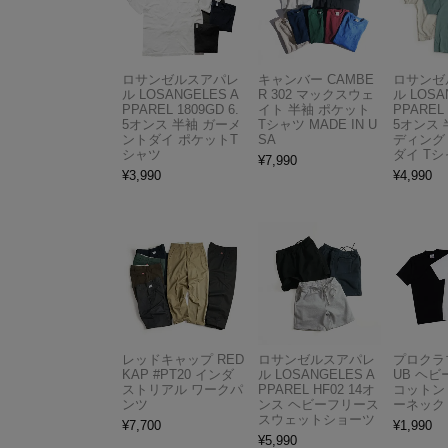
ロサンゼルスアパレ
キャンバー CAMBE
ロサンゼ
ル LOSANGELES A
R 302 マックスウェ
ル LOSA
PPAREL 1809GD 6.
イト 半袖 ポケット
PPAREL 
5オンス 半袖 ガーメ
Tシャツ MADE IN U
5オンス 
ントダイ ポケットT
SA
ディング
シャツ
ダイ Tシ
¥
7,990
¥
3,990
¥
4,990
レッドキャップ RED
ロサンゼルスアパレ
プロクラブ
KAP #PT20 インダ
ル LOSANGELES A
UB ヘ
ストリアル ワークパ
PPAREL HF02 14オ
コットン
ンツ
ンス ヘビーフリース
ーネック
スウェットショーツ
¥
7,700
¥
1,990
¥
5,990