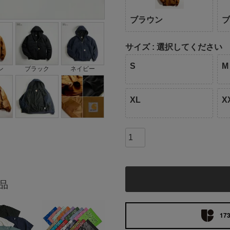
ブラウン
サイズ
選択してください
S
M
ン
ブラック
ネイビー
XL
X
品
173