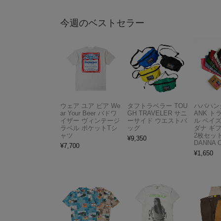
今週のベストセラー
ウェア ユア ビア We
タフトラベラー TOU
ハバハンク
ar Your Beer バドワ
GH TRAVELER サニ
ANK 
イザー ヴィンテージ
ーサイド ウエストバ
ル ペイ
ラベル ポケットTシ
ッグ
ダナ ギ
ャツ
2枚セット
¥
9,350
DANNA 
¥
7,700
¥
1,650