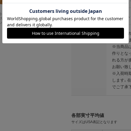
Carhartt
アメリカンクラシッ
生産国
アメリカ
スドフィッ
クス AMERICAN CL
ンバスワーク
ASSICS ムービーT
シャツ フォレストガ
ンプ ロゴ＆ベンチ
その他仕様
※個体差が
¥
5,747
注意点等
差があり
※当商品
作りとな
れる方が
お願い致
※入荷時
します。
でご了承
各部実寸平均値
サイズはUSA表記となります