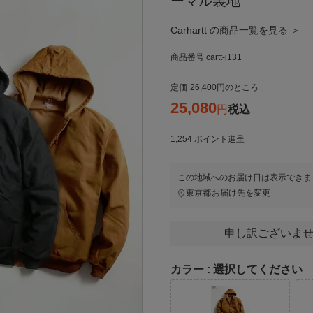
ーマル裏地
Carhartt の商品一覧を見る ＞
商品番号
cartt-j131
定価
26,400
のところ
25,080
税込
1,254
ポイント進呈
この地域へのお届け日は表示できま
東京都
お届け先を変更
申し訳ございませ
カラー
選択してください