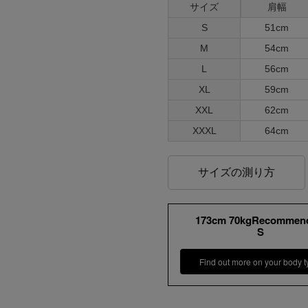
サイズ
肩幅
S
51cm
M
54cm
L
56cm
XL
59cm
XXL
62cm
XXXL
64cm
サイズの測り方
173cm 70kgRecommen
S
Find out more on your body t