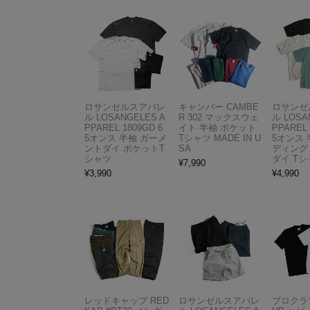
ロサンゼルスアパレ
キャンバー CAMBE
ロサンゼ
ル LOSANGELES A
R 302 マックスウェ
ル LOSA
PPAREL 1809GD 6.
イト 半袖 ポケット
PPAREL 
5オンス 半袖 ガーメ
Tシャツ MADE IN U
5オンス 
ントダイ ポケットT
SA
ディング
シャツ
ダイ Tシ
¥
7,990
¥
3,990
¥
4,990
レッドキャップ RED
ロサンゼルスアパレ
プロクラブ