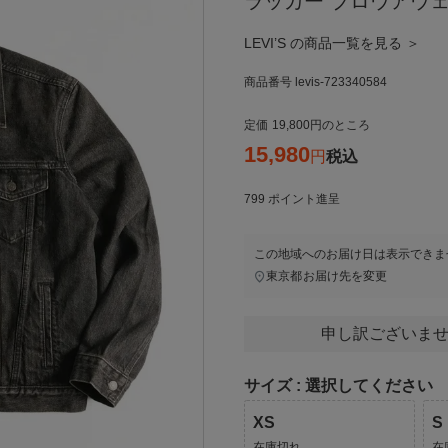
ラッカー ブロウアウ
LEVI’S の商品一覧を見る ＞
商品番号
levis-723340584
定価
19,800
のところ
15,980
税込
799
ポイント進呈
この地域へのお届け日は表示できま
東京都
お届け先を変更
申し訳ございませ
サイズ
選択してください
XS
S
在庫切れ
在