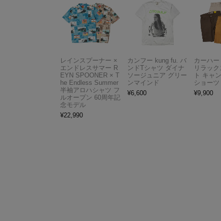
レインスプーナー ×
カンフー kung fu. バ
カーハート 
エンドレスサマー R
ンドTシャツ ダイナ
リラック
EYN SPOONER × T
ソージュニア グリー
ト キャ
he Endless Summer
ンマインド
ショーツ
半袖アロハシャツ フ
¥
6,600
¥
9,900
ルオープン 60周年記
念モデル
¥
22,990