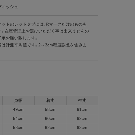
ディッシュ
ケットのレッドタブには、Rマークだけのものも
す。在庫管理上お選びいただく事は出来ませんの
了承お願い致します。
表は計測平均値です。2～3cm程度誤差を含みま
身幅
着丈
袖丈
49cm
58cm
61cm
54cm
60cm
62cm
58cm
62cm
63cm