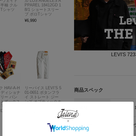
ビーウェイト
ル LOS ANGELES A
 半袖 クル
PPAREL 18412GD 1
 Tシャツ
8/1 ショートスリー
ブ ポロTシャツ
¥
6,990
LEVI'S 7
 HAV-A-H
リーバイス LEVI’S 5
商品スペック
トラディショナ
01-0651 ボタンフラ
ズリー バン
イ ストレート ジー
フトボックス
ンズ オプティックホ
THE BAN
ワイト
素材
コットン 
COMPANY
¥
13,980
カラー
ブロウア