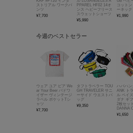
KAP #PT20 インダ
ル LOSANGELES A
UB ヘ
ストリアル ワークパ
PPAREL HF02 14オ
コットン
ンツ
ンス ヘビーフリース
ーネック
スウェットショーツ
¥
7,700
¥
1,990
¥
5,990
今週のベストセラー
ウェア ユア ビア We
タフトラベラー TOU
ハバハンク
ar Your Beer バドワ
GH TRAVELER サニ
ANK 
イザー ヴィンテージ
ーサイド ウエストバ
ル ペイ
ラベル ポケットTシ
ッグ
ダナ ギ
ャツ
2枚セット
¥
9,350
DANNA 
¥
7,700
¥
1,650