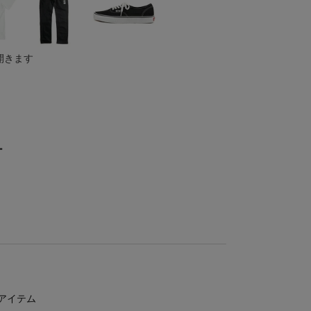
開きます
ー
アイテム