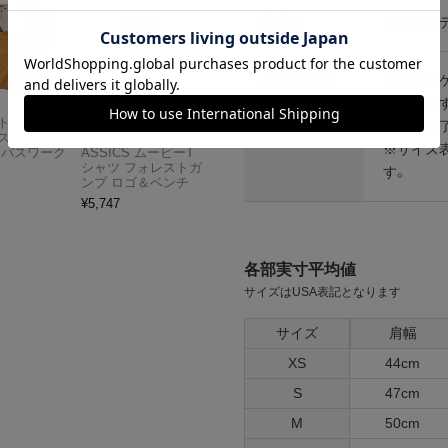
生産国
バングラ
その他仕様
※右胸ポ
注意点等
存在しま
Carhartt
アメリカンクラシッ
で予めご
スドフィッ
クス AMERICAN CL
※サイズ
ンバスワーク
ASSICS ムービーT
シャツ フォレストガ
す。
ンプ ロゴ＆ベンチ
¥
5,747
各部実寸平均値
サイズはUSA表記となります
サイズ
肩幅
XS
44cm
S
47cm
M
50cm