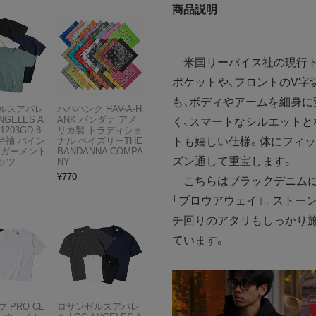
商品説明
米国リーバイス社の現行ト
ポケットや、フロントのV字
も、ボディやアームを細身に
ルスアパレ
ハバハンク HAV-A-H
NGELES A
ANK バンダナ アメ
く、スマートなシルエットと
1203GD 8.
リカ製 トラディショ
トも嬉しい仕様。体にフィッ
半袖 バイン
ナル ペイズリーTHE
 ガーメント
BANDANNA COMPA
ズン通して重宝します。
ャツ
NY
¥
770
こちらはブラックデニムに
「ブロウアウェイ」。ストー
チ回りのアタリもしっかり
ています。
 PRO CL
ロサンゼルスアパレ