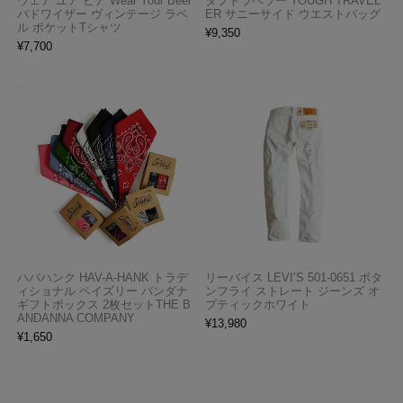
ウェア ユア ビア Wear Your Beer
タフトラベラー TOUGH TRAVEL
バドワイザー ヴィンテージ ラベ
ER サニーサイド ウエストバッグ
ル ポケットTシャツ
¥
9,350
¥
7,700
ハバハンク HAV-A-HANK トラデ
リーバイス LEVI’S 501-0651 ボタ
ィショナル ペイズリー バンダナ
ンフライ ストレート ジーンズ オ
ギフトボックス 2枚セットTHE B
プティックホワイト
ANDANNA COMPANY
¥
13,980
¥
1,650