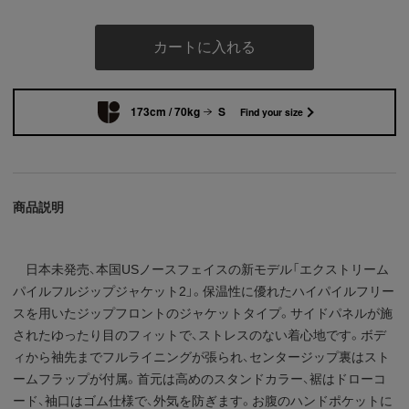
カートに入れる
173cm / 70kg
S
Find your size
商品説明
日本未発売、本国USノースフェイスの新モデル「エクストリーム
パイルフルジップジャケット2」。保温性に優れたハイパイルフリー
スを用いたジップフロントのジャケットタイプ。サイドパネルが施
されたゆったり目のフィットで、ストレスのない着心地です。ボデ
ィから袖先までフルライニングが張られ、センタージップ裏はスト
ームフラップが付属。首元は高めのスタンドカラー、裾はドローコ
ード、袖口はゴム仕様で、外気を防ぎます。お腹のハンドポケットに