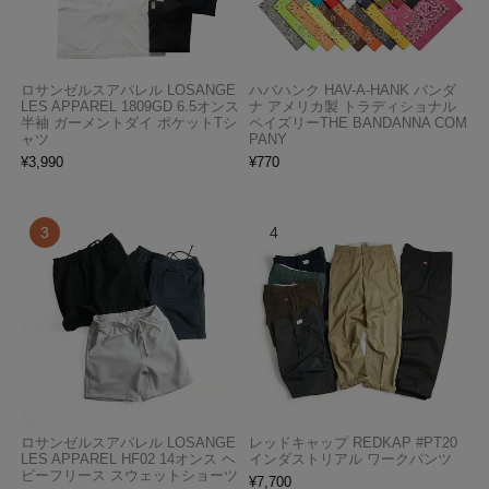
ロサンゼルスアパレル LOSANGE
ハバハンク HAV-A-HANK バンダ
LES APPAREL 1809GD 6.5オンス
ナ アメリカ製 トラディショナル
半袖 ガーメントダイ ポケットTシ
ペイズリーTHE BANDANNA COM
ャツ
PANY
¥
3,990
¥
770
ロサンゼルスアパレル LOSANGE
レッドキャップ REDKAP #PT20
LES APPAREL HF02 14オンス ヘ
インダストリアル ワークパンツ
ビーフリース スウェットショーツ
¥
7,700