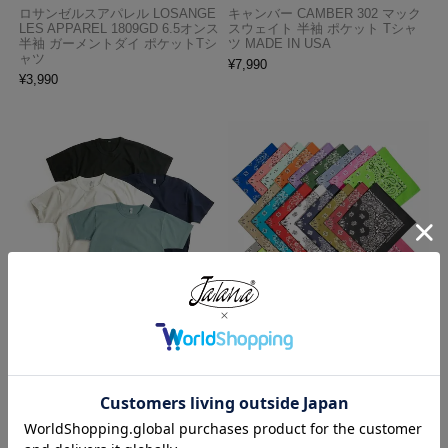
ロサンゼルスアパレル LOSANGE
キャンバー CAMBER 302 マック
LES APPAREL 1809GD 6.5オンス
スウェイト 半袖 ポケット Tシャ
半袖 ガーメントダイ ポケットTシ
ツ MADE IN USA
ャツ
¥
7,990
¥
3,990
ロサンゼルスアパレル LOSANGE
ハバハンク HAV-A-HANK バンダ
LES APPAREL 1203GD 8.5オンス
ナ アメリカ製 トラディショナル
半袖 バインディング ガーメント
ペイズリーTHE BANDANNA COM
ダイ Tシャツ
PANY
¥
4,990
¥
770