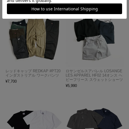
レッドキャップ REDKAP #PT20
ロサンゼルスアパレル LOSANGE
インダストリアル ワークパンツ
LES APPAREL HF02 14オンス ヘ
ビーフリース スウェットショーツ
¥
7,700
¥
5,990