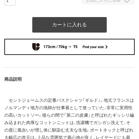
カートに入れる
173cm / 70kg
T5
Find your size
商品説明
セントジェームスの定番バスクシャツ「ギルド」。地元フランスは
ノルマンディ地方の漁師が仕事着として使っていた、非常に実用性
の高いカットソー。彼らの間で「第二の皮膚」と呼ばれたギッシリ編
み込まれた肉厚なコットンニットは、洗濯機でガシガシ洗えて、そ
の度に風合いが増し体に馴染む丈夫な生地。ボートネックと呼ばれ
る幅広の首元は、上品な雰囲気で着心地が良く、レイヤードにも最