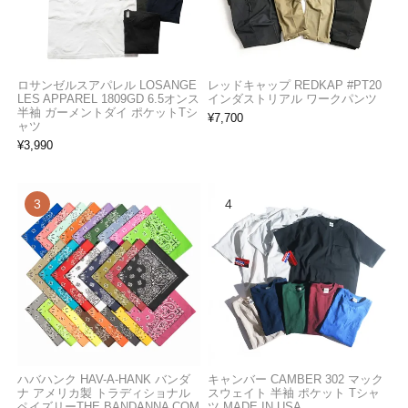
ロサンゼルスアパレル LOSANGE
レッドキャップ REDKAP #PT20
LES APPAREL 1809GD 6.5オンス
インダストリアル ワークパンツ
半袖 ガーメントダイ ポケットTシ
¥
7,700
ャツ
¥
3,990
ハバハンク HAV-A-HANK バンダ
キャンバー CAMBER 302 マック
ナ アメリカ製 トラディショナル
スウェイト 半袖 ポケット Tシャ
ペイズリーTHE BANDANNA COM
ツ MADE IN USA