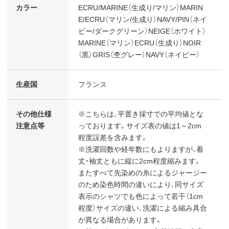
カラー
ECRU/MARINE（生成り/マリン）MARIN
E/ECRU（マリン/生成り）NAVY/PIN（ネイ
ビー/ダークグリーン）NEIGE（ホワイト）
MARINE（マリン）ECRU（生成り）NOIR
（黒）GRIS（杢グレー）NAVY（ネイビー）
生産国
フランス
その他仕様
※こちらは、平置き採寸での平均値とな
注意点等
っております。サイズ表の値は1～2cm
程度誤差を含みます。
※洗濯回数や経年数にもよりますが、着
丈・袖丈ともに縦に2cm程度縮みます。
またすべて先染めの糸によるジャージー
のため染色時間の違いにより、同サイズ
表示のシャツでも色によって若干（1cm
程度）サイズの違い、洗濯による縮み具合
が異なる場合があります。