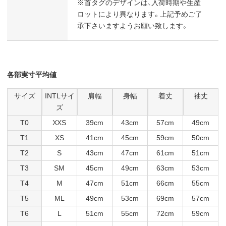
※首タグのデザインは、入荷時期や生産
ロットにより異なります。上記予めご了
承下さいますようお願い致します。
各部実寸平均値
サイズ
INTLサイ
肩幅
身幅
着丈
袖丈
ズ
T0
XXS
39cm
43cm
57cm
49cm
T1
XS
41cm
45cm
59cm
50cm
T2
S
43cm
47cm
61cm
51cm
T3
SM
45cm
49cm
63cm
53cm
T4
M
47cm
51cm
66cm
55cm
T5
ML
49cm
53cm
69cm
57cm
T6
L
51cm
55cm
72cm
59cm