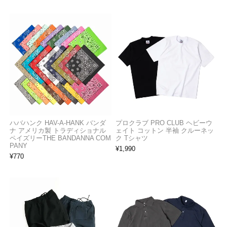
ハバハンク HAV-A-HANK バンダ
プロクラブ PRO CLUB ヘビーウ
ナ アメリカ製 トラディショナル
ェイト コットン 半袖 クルーネッ
ペイズリーTHE BANDANNA COM
ク Tシャツ
PANY
¥
1,990
¥
770