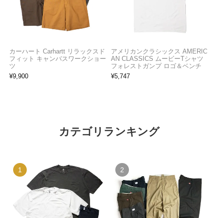
カーハート Carhartt リラックスド
アメリカンクラシックス AMERIC
フィット キャンバスワークショー
AN CLASSICS ムービーTシャツ
ツ
フォレストガンプ ロゴ＆ベンチ
¥
9,900
¥
5,747
カテゴリランキング