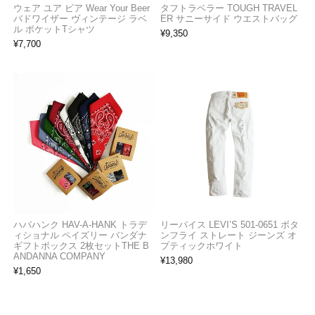
ウェア ユア ビア Wear Your Beer
タフトラベラー TOUGH TRAVEL
バドワイザー ヴィンテージ ラベ
ER サニーサイド ウエストバッグ
ル ポケットTシャツ
¥
9,350
¥
7,700
ハバハンク HAV-A-HANK トラデ
リーバイス LEVI’S 501-0651 ボタ
ィショナル ペイズリー バンダナ
ンフライ ストレート ジーンズ オ
ギフトボックス 2枚セットTHE B
プティックホワイト
ANDANNA COMPANY
¥
13,980
¥
1,650