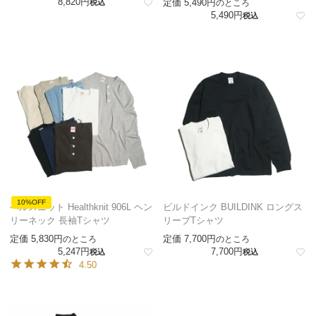
8,820
定価
5,490
税込
のところ
5,490
税込
10%OFF
ヘルスニット Healthknit 906L ヘン
ビルドインク BUILDINK ロングス
リーネック 長袖Tシャツ
リーブTシャツ
定価
5,830
定価
7,700
のところ
のところ
5,247
7,700
税込
税込
4.50