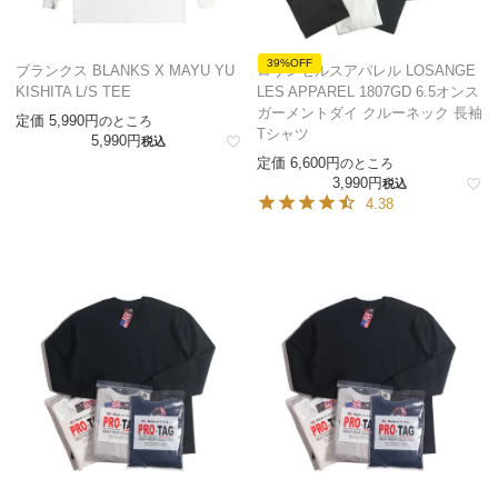
39%OFF
ブランクス BLANKS X MAYU YU
ロサンゼルスアパレル LOSANGE
KISHITA L/S TEE
LES APPAREL 1807GD 6.5オンス
ガーメントダイ クルーネック 長袖
定価
5,990
のところ
Tシャツ
5,990
税込
定価
6,600
のところ
3,990
税込
4.38