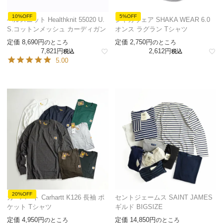
10%OFF
5%OFF
ヘルスニット Healthknit 55020 U.
シャカウェア SHAKA WEAR 6.0
S.コットンメッシュ カーディガン
オンス ラグラン Tシャツ
定価
8,690
定価
2,750
のところ
のところ
7,821
2,612
税込
税込
5.00
20%OFF
カーハート Carhartt K126 長袖 ポ
セントジェームス SAINT JAMES
ケット Tシャツ
ギルド BIGSIZE
定価
4,950
定価
14,850
のところ
のところ