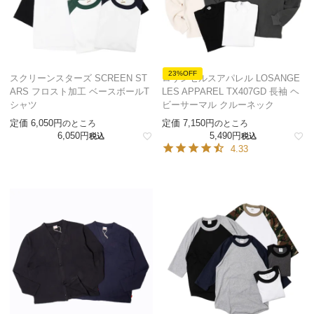
23%OFF
スクリーンスターズ SCREEN ST
ロサンゼルスアパレル LOSANGE
ARS フロスト加工 ベースボールT
LES APPAREL TX407GD 長袖 ヘ
シャツ
ビーサーマル クルーネック
定価
6,050
定価
7,150
のところ
のところ
6,050
5,490
税込
税込
4.33