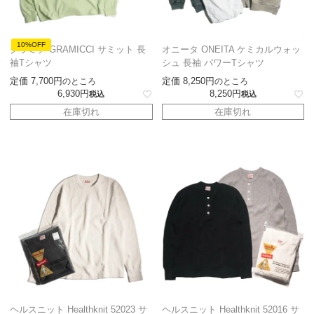
10%OFF
グラミチ GRAMICCI サミット 長
オニータ ONEITA ケミカルウォッ
袖Tシャツ
シュ 長袖 パワーTシャツ
定価
7,700
定価
8,250
のところ
のところ
6,930
8,250
税込
税込
在庫切れ
在庫切れ
ヘルスニット Healthknit 52023 サ
ヘルスニット Healthknit 52016 サ