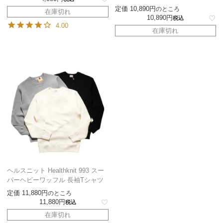
定価
10,890
のところ
在庫切れ
10,890
税込
4.00
在庫切れ
ヘルスニット Healthknit 993 スー
パーヘビーワッフル 長袖Tシャツ
定価
11,880
のところ
11,880
税込
在庫切れ