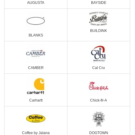
AUGUSTA
BAYSIDE
BUILDINK
BLANKS
CAMBER
Cal Cru
Carhartt
Chick-fil-A
Coffee by Jalana
DOGTOWN