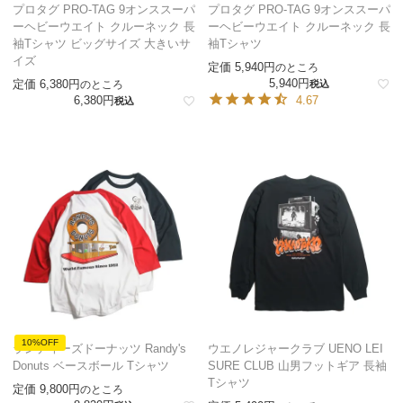
プロタグ PRO-TAG 9オンススーパ
プロタグ PRO-TAG 9オンススーパ
ーヘビーウエイト クルーネック 長
ーヘビーウエイト クルーネック 長
袖Tシャツ ビッグサイズ 大きいサ
袖Tシャツ
イズ
定価
5,940
のところ
5,940
定価
6,380
のところ
税込
6,380
4.67
税込
10%OFF
ランディーズドーナッツ Randy's
ウエノレジャークラブ UENO LEI
Donuts ベースボール Tシャツ
SURE CLUB 山男フットギア 長袖
Tシャツ
定価
9,800
のところ