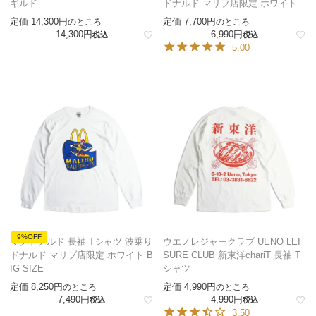
ギルド
ドナルド マリブ店限定 ホワイト
定価
14,300
定価
7,700
のところ
のところ
14,300
6,990
税込
税込
5.00
9%OFF
マクドナルド 長袖 Tシャツ 波乗り
ウエノレジャークラブ UENO LEI
ドナルド マリブ店限定 ホワイト B
SURE CLUB 新東洋chariT 長袖 T
IG SIZE
シャツ
定価
8,250
定価
4,990
のところ
のところ
7,490
4,990
税込
税込
3.50