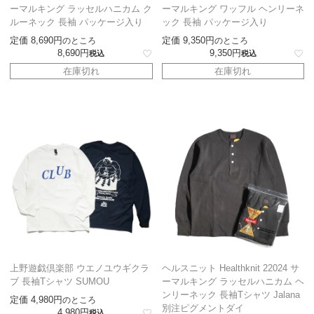
ーマルキング ラッセルハニカム ク
ーマルキング ワッフル ヘンリーネ
ルーネック 長袖 パッケージ入り
ック 長袖 パッケージ入り
定価
8,690
定価
9,350
のところ
のところ
8,690
9,350
税込
税込
在庫切れ
在庫切れ
上野遊戯倶楽部 ウエノユウギクラ
ヘルスニット Healthknit 22024 サ
ブ 長袖Tシャツ SUMOU
ーマルキング ラッセルハニカム ヘ
ンリーネック 長袖Tシャツ Jalana
定価
4,980
のところ
別注ピグメントダイ
4,980
税込