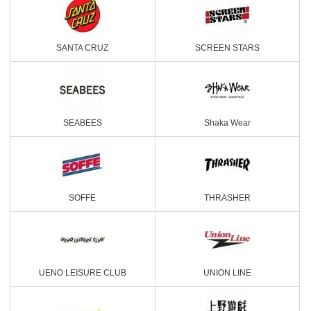
SANTA CRUZ
SCREEN STARS
SEABEES
Shaka Wear
SOFFE
THRASHER
UENO LEISURE CLUB
UNION LINE