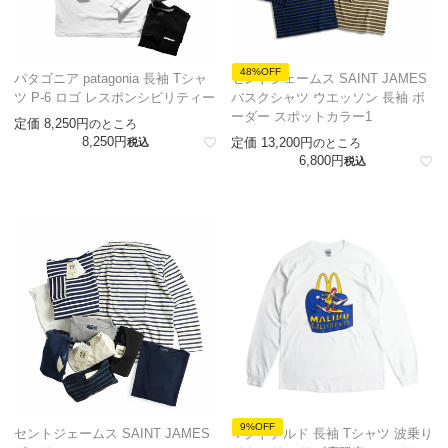
48%OFF
パタゴニア patagonia 長袖 Tシャ
セントジェームス SAINT JAMES
ツ P-6 ロゴ レスポンシビリティー
バスクシャツ ウエッソン 長袖 ボ
ーダー スポットカラー1
定価
8,250
のところ
8,250
定価
13,200
税込
のところ
6,800
税込
9%OFF
セントジェームス SAINT JAMES
マクドナルド 長袖 Tシャツ 波乗り