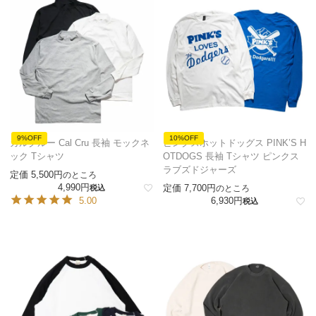
9%OFF
10%OFF
カルクルー Cal Cru 長袖 モックネ
ピンクスホットドッグス PINK’S H
ック Tシャツ
OTDOGS 長袖 Tシャツ ピンクス
ラブズドジャーズ
定価
5,500
のところ
4,990
定価
7,700
税込
のところ
5.00
6,930
税込