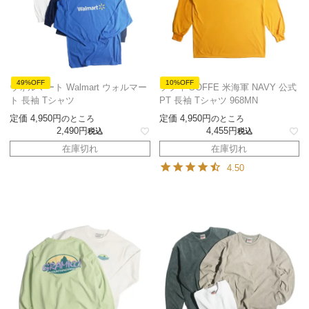
49%OFF
10%OFF
ウォルマート Walmart ウォルマー
ソフィ SOFFE 米海軍 NAVY 公式
ト 長袖 Tシャツ
PT 長袖 Tシャツ 968MN
定価
4,950
定価
4,950
のところ
のところ
2,490
4,455
税込
税込
在庫切れ
在庫切れ
4.50