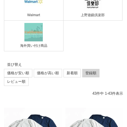
Walmart
上野遊戯倶楽部
海外買い付け商品
並び替え
価格が安い順
価格が高い順
新着順
登録順
レビュー順
43
件中
1
-
43
件表示