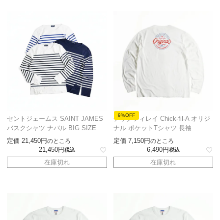
9%OFF
セントジェームス SAINT JAMES
チックフィレイ Chick-fil-A オリジ
バスクシャツ ナバル BIG SIZE
ナル ポケットTシャツ 長袖
定価
21,450
定価
7,150
のところ
のところ
21,450
6,490
税込
税込
在庫切れ
在庫切れ