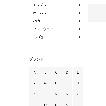
トップス
ボトムス
小物
フットウェア
その他
ブランド
A
B
C
D
E
F
G
H
I
J
K
L
M
N
O
P
Q
R
S
T