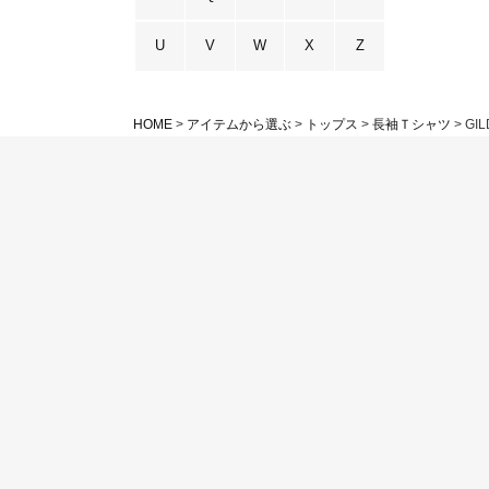
U
V
W
X
Z
HOME
アイテムから選ぶ
トップス
長袖Ｔシャツ
GI