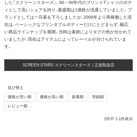
した「スクリーンスターズ」。80～90年代のプリントTシャツのボデ
ィとして高いシェアを誇り、最盛期は1億枚が流通していました。ブ
ランドとしては一旦幕を下ろしましたが、2008年より再稼働した現
在は、ベーシックなプリンタブルボディーだけにとどまらず、幅広
い商品ラインナップを展開。当時は素材によりタグの色が分かれて
いましたが、現在はアイテムによってレーベルが分けられていま
す。
SCREEN STARS スクリーンスターズ｜正規取扱店
並び替え
価格が安い順
価格が高い順
新着順
登録順
レビュー順
1
件中
1
-
1
件表示