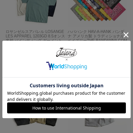
ロサンゼルスアパレル LOSANGE
ハバハンク HAV-A-HANK バンダ
LES APPAREL 1203GD 8.5オンス
ナ アメリカ製 トラディショナル
半袖 バインディング ガーメント
ペイズリーTHE BANDANNA COM
ダイ Tシャツ
PANY
¥
4,990
¥
770