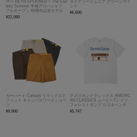
マー REYN SPOONER × The End
ダイナソージュニア グリーンマイ
less Summer 半袖アロハシャツ
ンド
フルオープン 60周年記念モデル
¥
6,600
¥
22,990
カーハート Carhartt リラックスド
アメリカンクラシックス AMERIC
フィット キャンバスワークショー
AN CLASSICS ムービーTシャツ
ツ
フォレストガンプ ロゴ＆ベンチ
¥
9,900
¥
5,747