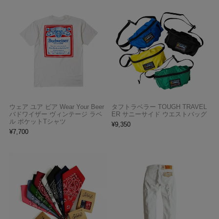
ウェア ユア ビア Wear Your Beer
タフトラベラー TOUGH TRAVEL
バドワイザー ヴィンテージ ラベ
ER サニーサイド ウエストバッグ
ル ポケットTシャツ
¥
9,350
¥
7,700