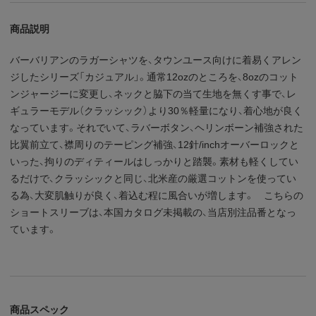
商品説明
バーバリアンのラガーシャツを、タウンユース向けに着易くアレン
ジしたシリーズ「カジュアル」。通常12ozのところを、8ozのコット
ンジャージーに変更し、ネックと脇下の当て生地を無くす事で、レ
ギュラーモデル（クラッシック）より30％軽量になり、着心地が良く
なっています。それでいて、ラバーボタン、ヘリンボーン補強された
比翼前立て、襟周りのテーピング補強、12針/inchオーバーロックと
いった、拘りのディティールはしっかりと踏襲。素材も軽くしてい
るだけで、クラッシックと同じ、北米産の厳選コットンを使ってい
る為、大変肌触りが良く、着込む程に風合いが増します。 こちらの
ショートスリーブは、本国カタログ未掲載の、当店別注品番となっ
ています。
商品スペック