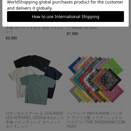
ロサンゼルスアパレル LOSANGE
キャンバー CAMBER 302 マック
LES APPAREL 1809GD 6.5オンス
スウェイト 半袖 ポケット Tシャ
半袖 ガーメントダイ ポケットTシ
ツ MADE IN USA
ャツ
¥
7,990
¥
3,990
ロサンゼルスアパレル LOSANGE
ハバハンク HAV-A-HANK バンダ
LES APPAREL 1203GD 8.5オンス
ナ アメリカ製 トラディショナル
半袖 バインディング ガーメント
ペイズリーTHE BANDANNA COM
ダイ Tシャツ
PANY