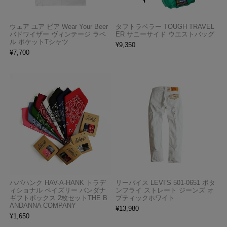
ウェア ユア ビア Wear Your Beer
タフトラベラー TOUGH TRAVEL
バドワイザー ヴィンテージ ラベ
ER サニーサイド ウエストバッグ
ル ポケットTシャツ
¥
9,350
¥
7,700
ハバハンク HAV-A-HANK トラデ
リーバイス LEVI’S 501-0651 ボタ
ィショナル ペイズリー バンダナ
ンフライ ストレート ジーンズ オ
ギフトボックス 2枚セットTHE B
プティックホワイト
ANDANNA COMPANY
¥
13,980
¥
1,650