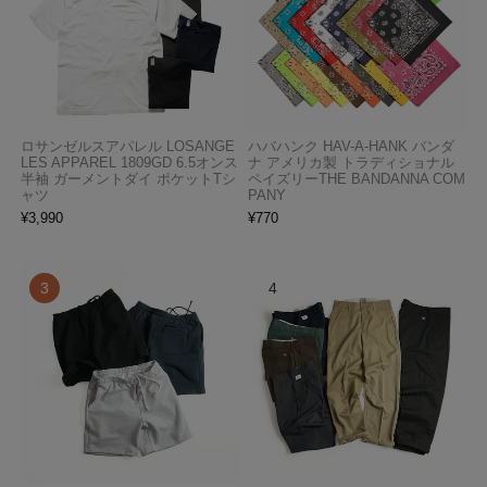
ロサンゼルスアパレル LOSANGE
ハバハンク HAV-A-HANK バンダ
LES APPAREL 1809GD 6.5オンス
ナ アメリカ製 トラディショナル
半袖 ガーメントダイ ポケットTシ
ペイズリーTHE BANDANNA COM
ャツ
PANY
¥
3,990
¥
770