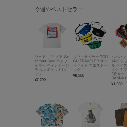
今週のベストセラー
ウェア ユア ビア We
タフトラベラー TOU
ハバハンク
ar Your Beer バドワ
GH TRAVELER サニ
ANK 
イザー ヴィンテージ
ーサイド ウエストバ
ル ペイ
ラベル ポケットTシ
ッグ
ダナ ギ
ャツ
2枚セット
¥
9,350
DANNA 
¥
7,700
¥
1,650