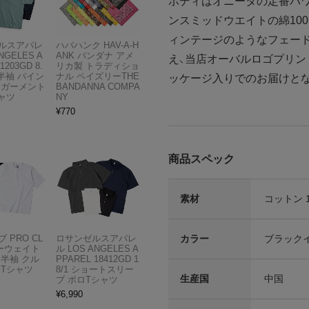
ボディはオニータの定番パワ
ンスミッドウエイトの綿10
ィンテージのようなフェー
ルスアパレ
ハバハンク HAV-A-H
NGELES A
ANK バンダナ アメ
え、当店オーバルロゴプリン
1203GD 8.
リカ製 トラディショ
半袖 バイン
ナル ペイズリーTHE
ッケージ入りでのお届けと
 ガーメント
BANDANNA COMPA
ャツ
NY
¥
770
商品スペック
素材
コットン 
カラー
ブラック
 PRO CL
ロサンゼルスアパレ
ビーウェイト
ル LOS ANGELES A
 半袖 クル
PPAREL 18412GD 1
 Tシャツ
8/1 ショートスリー
生産国
中国
ブ ポロTシャツ
¥
6,990