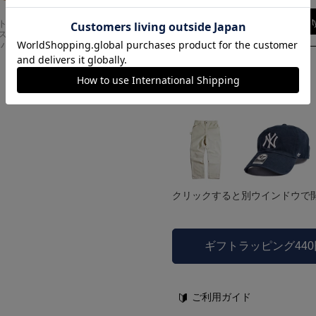
Find out more on your body t
Carhartt
アメリカンクラシッ
スドフィッ
クス AMERICAN CL
ンバスワーク
ASSICS ムービーT
シャツ フォレストガ
ンプ ロゴ＆ベンチ
¥
5,747
モデル着用他アイテム
クリックすると別ウインドウで
ギフトラッピング44
ご利用ガイド