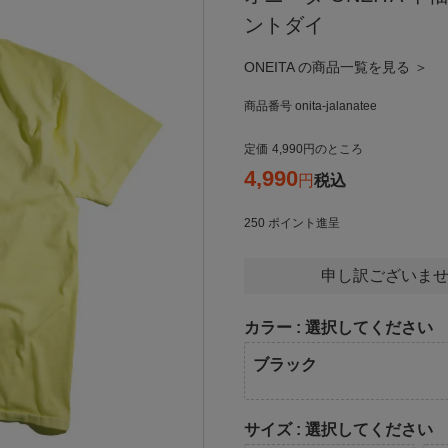
ントダイ
ONEITA の商品一覧を見る ＞
商品番号
onita-jalanatee
定価
4,990
のところ
4,990
税込
250
ポイント進呈
申し訳ございませ
カラー
選択してください
ブラック
サイズ
選択してください