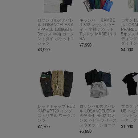
ロサンゼルスアパレ
キャンバー CAMBE
ロサンゼ
ル LOSANGELES A
R 302 マックスウェ
ル LOSA
PPAREL 1809GD 6.
イト 半袖 ポケット
PPAREL 
5オンス 半袖 ガーメ
Tシャツ MADE IN U
5オンス 
ントダイ ポケットT
SA
ディング
シャツ
ダイ Tシ
¥
7,990
¥
3,990
¥
4,990
レッドキャップ RED
ロサンゼルスアパレ
プロクラブ
KAP #PT20 インダ
ル LOSANGELES A
UB ヘ
ストリアル ワークパ
PPAREL HF02 14オ
コットン
ンツ
ンス ヘビーフリース
ーネック
スウェットショーツ
¥
7,700
¥
1,990
¥
5,990