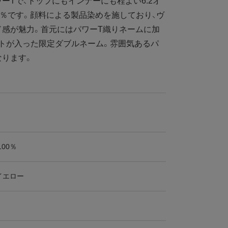
ーTで、トップにもインナーにも程よい6.2オ
0％です。顔料による製品染めを施しており、ヴ
ド感が魅力。首元にはパワーT織りネームに加
トが入った限定ダブルネーム。雰囲気あるパ
なります。
100％
イエロー