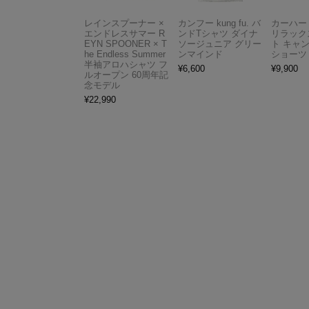
レインスプーナー ×
カンフー kung fu. バ
カーハート 
エンドレスサマー R
ンドTシャツ ダイナ
リラック
EYN SPOONER × T
ソージュニア グリー
ト キャ
he Endless Summer
ンマインド
ショーツ
半袖アロハシャツ フ
¥
6,600
¥
9,900
ルオープン 60周年記
念モデル
¥
22,990