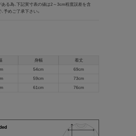
ある為、下記実寸表の値は2～3cm程度誤差を含
で、予めご了承下さい。
幅
身幅
着丈
cm
54cm
69cm
cm
59cm
73cm
cm
61cm
76cm
ded