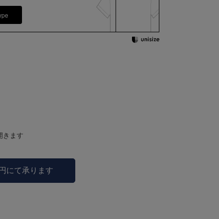
ype
開きます
0円にて承ります