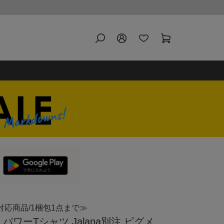
対応商品/1梱包1点まで≫
袖 パワーTシャツ Jalana別注 ピグメ