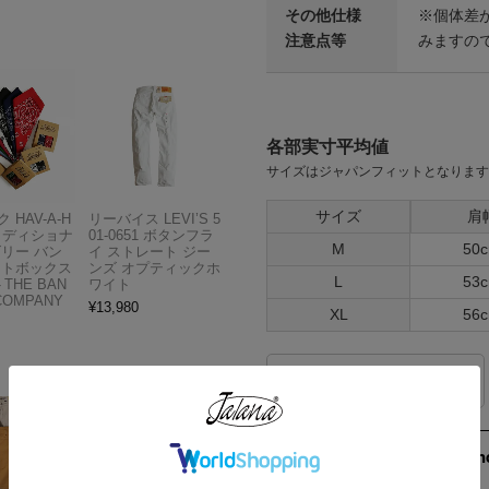
その他仕様
※個体差が
注意点等
みますの
各部実寸平均値
サイズはジャパンフィットとなります
サイズ
肩
 HAV-A-H
リーバイス LEVI’S 5
トラディショナ
01-0651 ボタンフラ
M
50
ズリー バン
イ ストレート ジー
フトボックス
ンズ オプティックホ
L
53
THE BAN
ワイト
COMPANY
¥
13,980
XL
56
サイズの測り方
173cm 70kgRecommen
M