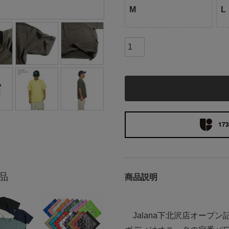
M
L
173
品
商品説明
Jalana下北沢店オープン