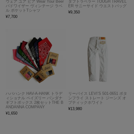
ウェア ユア ビア Wear Your Beer
タフトラベラー TOUGH TRAVEL
バドワイザー ヴィンテージ ラベ
ER サニーサイド ウエストバッグ
ル ポケットTシャツ
¥
9,350
¥
7,700
ハバハンク HAV-A-HANK トラデ
リーバイス LEVI’S 501-0651 ボタ
ィショナル ペイズリー バンダナ
ンフライ ストレート ジーンズ オ
ギフトボックス 2枚セットTHE B
プティックホワイト
ANDANNA COMPANY
¥
13,980
¥
1,650