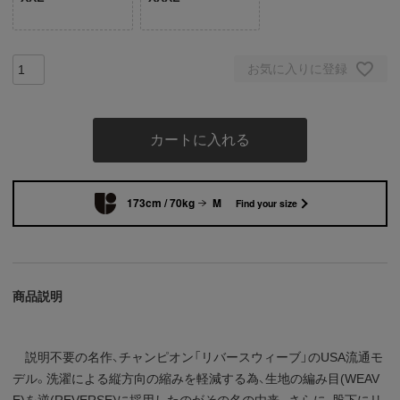
お気に入りに登録
カートに入れる
173cm / 70kg
M
Find your size
商品説明
説明不要の名作、チャンピオン「リバースウィーブ」のUSA流通モ
デル。洗濯による縦方向の縮みを軽減する為、生地の編み目(WEAV
E)を逆(REVERSE)に採用したのがその名の由来。さらに、股下にリ