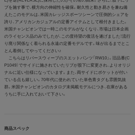
ブを施す事で、横方向の伸縮性を確保。耐久性と動き易さを兼ね備
えたこのモデルは、米国カレッジスポーツシーンで圧倒的シェアを
誇り、アメリカンカジュアルの定番アイテムとして根付きました。
米国チャンピオンでは一時このモデルがなくなり、市場は日本企画
のライセンス品のみでしたが、この度待望の復活を遂げました！流行
り廃り関係なく着られる永遠の定番モデルです。味が出るまでとこ
とん着倒してやってください♪
こちらはリバースウィーブのスエットパンツ「RW10」。旧品番(C
P1049）でサイドに施されていたリブが股下に変更され、よりオリジ
ナルに近い仕様になっています。また、両サイドにポケットが付い
ている点も嬉しい。70年代に使われていた単色青タグも雰囲気抜
群。米国チャンピオンのカタログ未掲載モデルにつき、在庫がある
うちに手に入れておいて下さい。
商品スペック