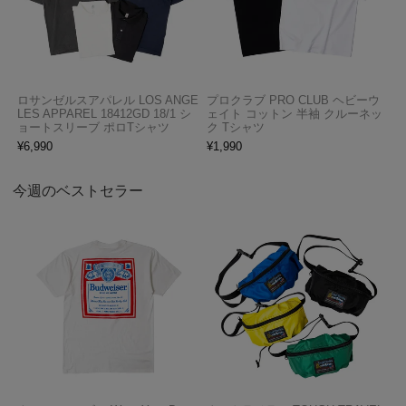
ロサンゼルスアパレル LOS ANGE
プロクラブ PRO CLUB ヘビーウ
LES APPAREL 18412GD 18/1 シ
ェイト コットン 半袖 クルーネッ
ョートスリーブ ポロTシャツ
ク Tシャツ
¥
6,990
¥
1,990
今週のベストセラー