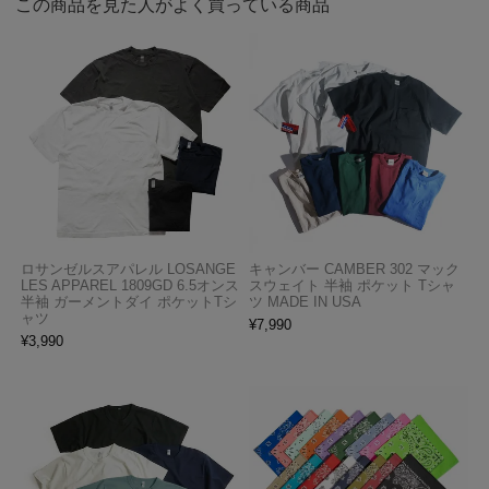
この商品を見た人がよく買っている商品
ロサンゼルスアパレル LOSANGE
キャンバー CAMBER 302 マック
LES APPAREL 1809GD 6.5オンス
スウェイト 半袖 ポケット Tシャ
半袖 ガーメントダイ ポケットTシ
ツ MADE IN USA
ャツ
¥
7,990
¥
3,990