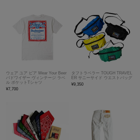
ウェア ユア ビア Wear Your Beer
タフトラベラー TOUGH TRAVEL
バドワイザー ヴィンテージ ラベ
ER サニーサイド ウエストバッグ
ル ポケットTシャツ
¥
9,350
¥
7,700