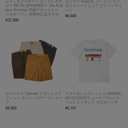
レインスプーナー × エンドレスサ
カンフー kung fu. バンドTシャツ
マー REYN SPOONER × The End
ダイナソージュニア グリーンマイ
less Summer 半袖アロハシャツ
ンド
フルオープン 60周年記念モデル
¥
6,600
¥
22,990
カーハート Carhartt リラックスド
アメリカンクラシックス AMERIC
フィット キャンバスワークショー
AN CLASSICS ムービーTシャツ
ツ
フォレストガンプ ロゴ＆ベンチ
¥
9,900
¥
5,747