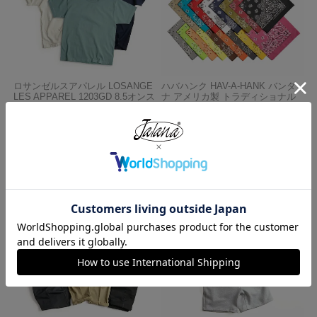
ロサンゼルスアパレル LOSANGE
ハバハンク HAV-A-HANK バンダ
LES APPAREL 1203GD 8.5オンス
ナ アメリカ製 トラディショナル
半袖 バインディング ガーメント
ペイズリーTHE BANDANNA COM
ダイ Tシャツ
PANY
¥
4,990
¥
770