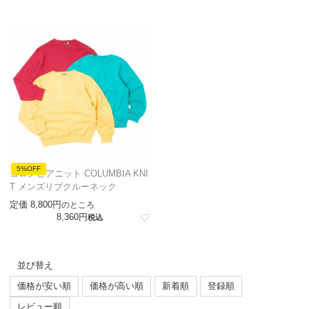
5%OFF
コロンビアニット COLUMBIA KNI
T メンズリブクルーネック
定価
8,800
のところ
8,360
税込
並び替え
価格が安い順
価格が高い順
新着順
登録順
レビュー順