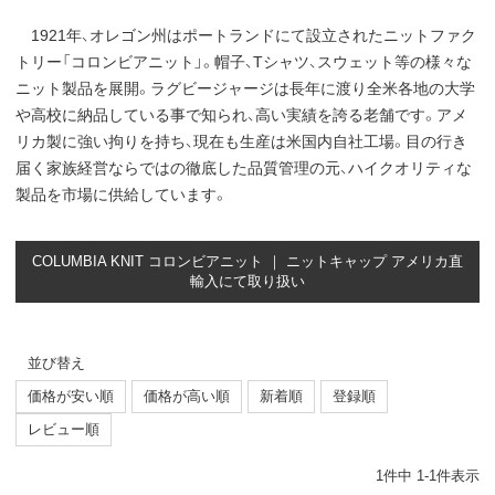
1921年、オレゴン州はポートランドにて設立されたニットファク
トリー「コロンビアニット」。帽子、Tシャツ、スウェット等の様々な
ニット製品を展開。ラグビージャージは長年に渡り全米各地の大学
や高校に納品している事で知られ、高い実績を誇る老舗です。アメ
リカ製に強い拘りを持ち、現在も生産は米国内自社工場。目の行き
届く家族経営ならではの徹底した品質管理の元、ハイクオリティな
製品を市場に供給しています。
COLUMBIA KNIT コロンビアニット ｜ ニットキャップ アメリカ直
輸入にて取り扱い
並び替え
価格が安い順
価格が高い順
新着順
登録順
レビュー順
1
件中
1
-
1
件表示