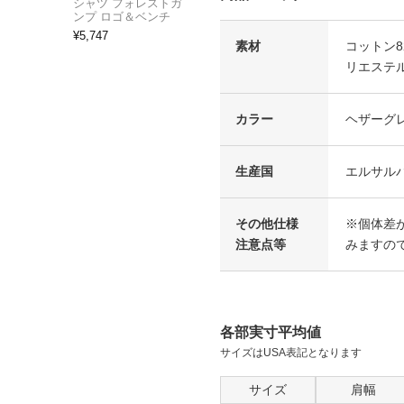
シャツ フォレストガ
ンプ ロゴ＆ベンチ
¥
5,747
素材
コットン8
リエステル
カラー
ヘザーグ
生産国
エルサル
その他仕様
※個体差が
注意点等
みますの
各部実寸平均値
サイズはUSA表記となります
サイズ
肩幅