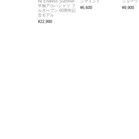
he Endless Summer
ンマインド
ショーツ
半袖アロハシャツ フ
¥
6,600
¥
9,900
ルオープン 60周年記
念モデル
¥
22,990