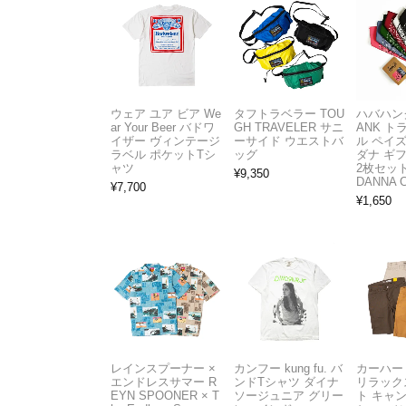
ウェア ユア ビア We
タフトラベラー TOU
ハバハンク
ar Your Beer バドワ
GH TRAVELER サニ
ANK 
イザー ヴィンテージ
ーサイド ウエストバ
ル ペイ
ラベル ポケットTシ
ッグ
ダナ ギ
ャツ
2枚セット
¥
9,350
DANNA 
¥
7,700
¥
1,650
レインスプーナー ×
カンフー kung fu. バ
カーハート 
エンドレスサマー R
ンドTシャツ ダイナ
リラック
EYN SPOONER × T
ソージュニア グリー
ト キャ