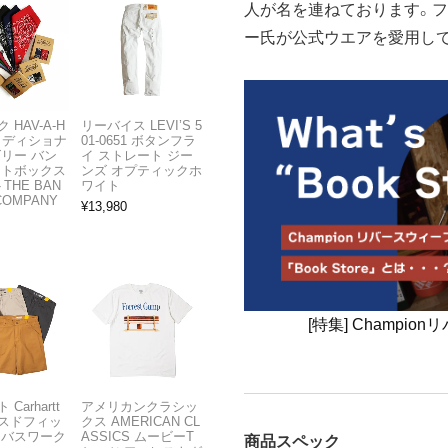
人が名を連ねております。フ
ー氏が公式ウエアを愛用し
 HAV-A-H
リーバイス LEVI’S 5
トラディショナ
01-0651 ボタンフラ
ズリー バン
イ ストレート ジー
フトボックス
ンズ オプティックホ
THE BAN
ワイト
COMPANY
¥
13,980
[特集] Champ
Carhartt
アメリカンクラシッ
スドフィッ
クス AMERICAN CL
ンバスワーク
ASSICS ムービーT
商品スペック