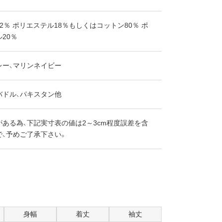
2％ ポリエステル18％もしくはコットン80％ ポ
20％
レー、マリンネイビー
バドル、パキスタン他
ある為、下記実寸表の値は2～3cm程度誤差を含
で、予めご了承下さい。
身幅
着丈
袖丈