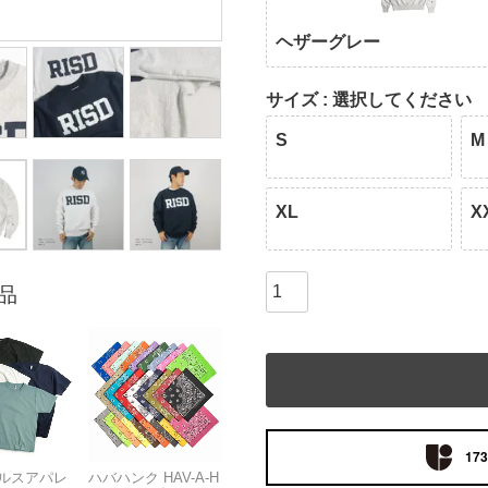
ヘザーグレー
サイズ
選択してください
S
M
XL
X
品
173
ルスアパレ
ハバハンク HAV-A-H