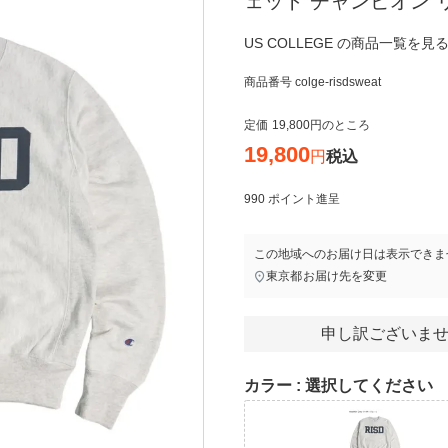
ェット チャンピオン 
US COLLEGE の商品一覧を見る
商品番号
colge-risdsweat
定価
19,800
のところ
19,800
税込
990
ポイント進呈
この地域へのお届け日は表示できま
東京都
お届け先を変更
申し訳ございませ
カラー
選択してください