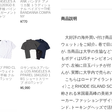
NGELES A
ANK バンダナ アメ
1203GD 8.
リカ製 トラディショ
半袖 バイン
ナル ペイズリーTHE
 ガーメント
BANDANNA COMPA
ャツ
NY
商品説明
¥
770
大好評の海外買い付け商品
ウェット」をご紹介。巷で目
が、当商品は大学の生協など
もボディはUSチャンピオン
グで、左袖に目玉パッチが付
 PRO CL
ロサンゼルスアパレ
ビーウェイト
ル LOS ANGELES A
んが、実際に大学内で売られ
 半袖 クル
PPAREL 18412GD 1
 Tシャツ
8/1 ショートスリー
こちらはロードアイランド州
ブ ポロTシャツ
ィ）ことRHODE ISLAND 
¥
6,990
称される米国最高峰の美術大
ーカー、ファッションデザイ
ンド、トーキングヘッズで活