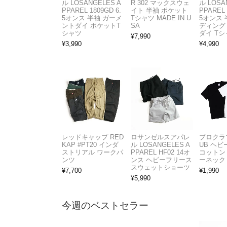
ル LOSANGELES A
R 302 マックスウェ
ル LOSA
PPAREL 1809GD 6.
イト 半袖 ポケット
PPAREL 
5オンス 半袖 ガーメ
Tシャツ MADE IN U
5オンス 
ントダイ ポケットT
SA
ディング
シャツ
ダイ Tシ
¥
7,990
¥
3,990
¥
4,990
レッドキャップ RED
ロサンゼルスアパレ
プロクラブ
KAP #PT20 インダ
ル LOSANGELES A
UB ヘ
ストリアル ワークパ
PPAREL HF02 14オ
コットン
ンツ
ンス ヘビーフリース
ーネック
スウェットショーツ
¥
7,700
¥
1,990
¥
5,990
今週のベストセラー