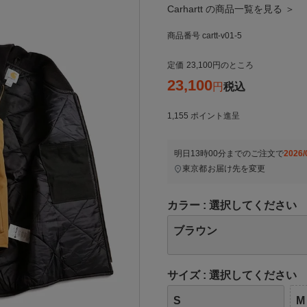
Carhartt の商品一覧を見る ＞
商品番号
cartt-v01-5
定価
23,100
のところ
23,100
税込
1,155
ポイント進呈
明日
13時00分
までのご注文で
2026/
東京都
お届け先を変更
カラー
選択してください
ブラウン
サイズ
選択してください
S
M