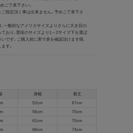
予めご了承下さい。
をご指定頂く事は出来ません。予めご了承下さ
は、一般的なアメリカサイズよりさらに大き目の
っており、普段のサイズより1～2サイズ下を選ば
多いです。ご購入前に実寸表を確認頂けます様、
します。
幅
身幅
着丈
cm
52cm
67cm
cm
56cm
70cm
cm
61cm
70cm
cm
66cm
74cm