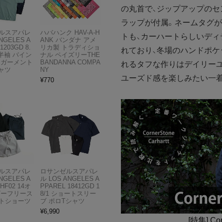
の丸首で、ジップアップのセ
ラップが付属。ネームタグが
ルスアパレ
ハバハンク HAV-A-H
トも、カーハートらしいディ
NGELES A
ANK バンダナ アメ
1203GD 8.
リカ製 トラディショ
れており、冬場のハンドポケ
半袖 バイン
ナル ペイズリーTHE
 ガーメント
BANDANNA COMPA
れるタフな作りはデイリーユ
ャツ
NY
ユーズド感を楽しみたい一
¥
770
ルスアパレ
ロサンゼルスアパレ
NGELES A
ル LOS ANGELES A
HF02 14オ
PPAREL 18412GD 1
ビーフリース
8/1 ショートスリー
トショーツ
ブ ポロTシャツ
¥
6,990
[特集] Co