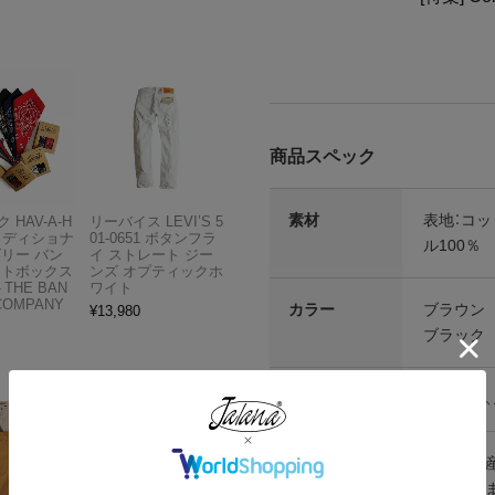
商品スペック
素材
表地：コッ
 HAV-A-H
リーバイス LEVI’S 5
トラディショナ
01-0651 ボタンフラ
ル100％
ズリー バン
イ ストレート ジー
フトボックス
ンズ オプティックホ
THE BAN
ワイト
COMPANY
カラー
ブラウン
¥
13,980
ブラック
生産国
メキシコ
その他仕様
※工場生
注意点等
がござい