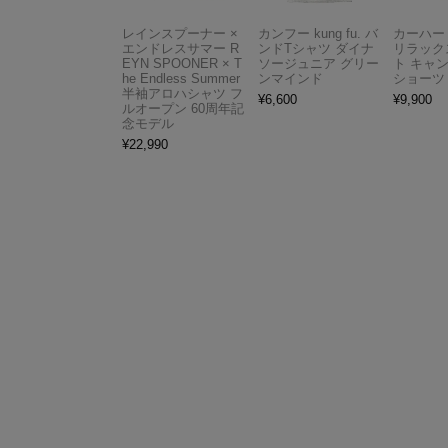
レインスプーナー ×
カンフー kung fu. バ
カーハート 
エンドレスサマー R
ンドTシャツ ダイナ
リラック
EYN SPOONER × T
ソージュニア グリー
ト キャ
he Endless Summer
ンマインド
ショーツ
半袖アロハシャツ フ
¥
6,600
¥
9,900
ルオープン 60周年記
念モデル
¥
22,990