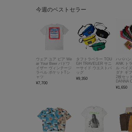
今週のベストセラー
ウェア ユア ビア We
タフトラベラー TOU
ハバハンク
ar Your Beer バドワ
GH TRAVELER サニ
ANK 
イザー ヴィンテージ
ーサイド ウエストバ
ル ペイ
ラベル ポケットTシ
ッグ
ダナ ギ
ャツ
2枚セット
¥
9,350
DANNA 
¥
7,700
¥
1,650