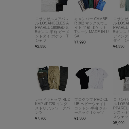
ロサンゼルスアパレ
キャンバー CAMBE
ロサンゼ
ル LOSANGELES A
R 302 マックスウェ
ル LOSA
PPAREL 1809GD 6.
イト 半袖 ポケット
PPAREL 
5オンス 半袖 ガーメ
Tシャツ MADE IN U
5オンス 
ントダイ ポケットT
SA
ディング
シャツ
ダイ Tシ
¥
7,990
¥
3,990
¥
4,990
レッドキャップ RED
プロクラブ PRO CL
ロサンゼ
KAP #PT20 インダ
UB ヘビーウェイト
ル LOSA
ストリアル ワークパ
コットン 半袖 クル
PPAREL 
ンツ
ーネック Tシャツ
ンス ヘ
スウェッ
¥
7,700
¥
1,990
¥
5,990