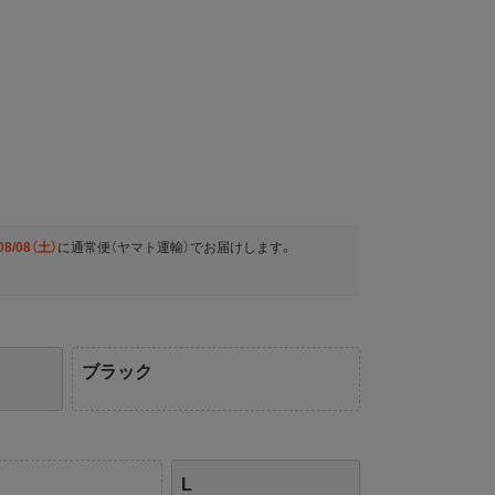
08/08（土）
に
通常便（ヤマト運輸）
でお届けします。
ブラック
L