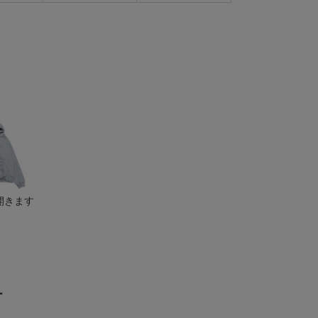
開きます
ー