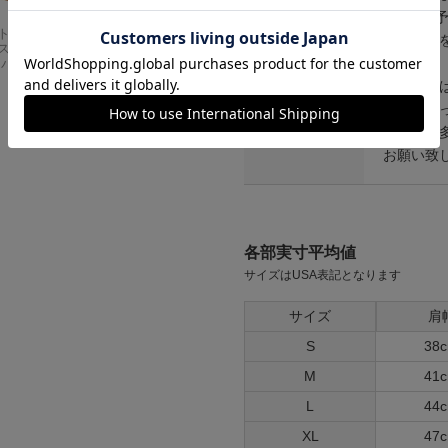
ません。
Carhartt
アメリカンクラシッ
※生産国
スドフィッ
クス AMERICAN CL
い。
ンバスワーク
ASSICS ムービーT
シャツ フォレストガ
※当商品
ンプ ロゴ＆ベンチ
作りとな
¥
5,747
れる方が
お願い致
各部実寸平均値
サイズはUSA表記となります
サイズ
肩
S
38
M
41
L
44
XL
47