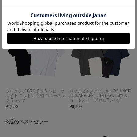
インダストリアル ワークパンツ
LES APPAREL HF02 14オンス ヘ
ビーフリース スウェットショーツ
¥
7,700
¥
5,990
プロクラブ PRO CLUB ヘビーウ
ロサンゼルスアパレル LOS ANGE
ェイト コットン 半袖 クルーネッ
LES APPAREL 18412GD 18/1 シ
ク Tシャツ
ョートスリーブ ポロTシャツ
¥
1,990
¥
6,990
今週のベストセラー