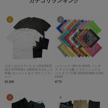
カテゴリランキング
ロサンゼルスアパレル LOSANGE
ハバハンク HAV-A-HANK バンダ
LES APPAREL 1809GD 6.5オンス
ナ アメリカ製 トラディショナル
半袖 ガーメントダイ ポケットTシ
ペイズリーTHE BANDANNA COM
ャツ
PANY
¥
3,990
¥
770