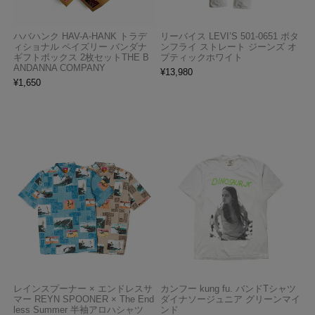
ハバハンク HAV-A-HANK トラデ
リーバイス LEVI’S 501-0651 ボタ
ィショナル ペイズリー バンダナ
ンフライ ストレート ジーンズ オ
ギフトボックス 2枚セットTHE B
プティックホワイト
ANDANNA COMPANY
¥
13,980
¥
1,650
レインスプーナー × エンドレスサ
カンフー kung fu. バンドTシャツ
マー REYN SPOONER × The End
ダイナソージュニア グリーンマイ
less Summer 半袖アロハシャツ
ンド