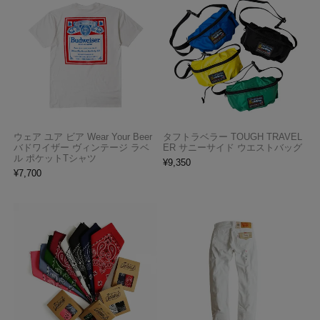
ウェア ユア ビア Wear Your Beer
タフトラベラー TOUGH TRAVEL
バドワイザー ヴィンテージ ラベ
ER サニーサイド ウエストバッグ
ル ポケットTシャツ
¥
9,350
¥
7,700