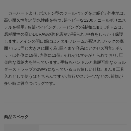
カーハートより、ボストン型のツールバッグをご紹介。外生地は、
高い耐久性能と防水性能を持つ、超ヘビーな1200デニールポリエス
テルを採用。各部パイピング、テーピングの補強に加え、ボトムは、
磨耗耐性の高いDURAVAX強化素材が張られ、中身をしっかり保護
します。メインの開口部にはメタルフレームが配され、バックの底
面とほぼ同じ大きさに開く為、隅々まで容易にアクセス可能。ポケ
ットは外側に19個、内側に11個。それぞれマチがとられており、圧
倒的な収納力を誇っています。手持ちハンドルと着脱可能なショル
ダーストラップの2WAYになっている点も嬉しい仕様。まんま工具
入れとして使うはもちろんですが、旅行やスポーツなどの、荷物が
多い時に役立つバッグです。
商品スペック