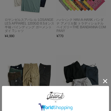
ロサンゼルスアパレル LOSANGE
ハバハンク HAV-A-HANK バンダ
LES APPAREL 1203GD 8.5オンス
ナ アメリカ製 トラディショナル
半袖 バインディング ガーメント
ペイズリーTHE BANDANNA COM
ダイ Tシャツ
PANY
¥
4,990
¥
770
レッドキャップ REDKAP #PT20
ロサンゼルスアパレル LOSANGE