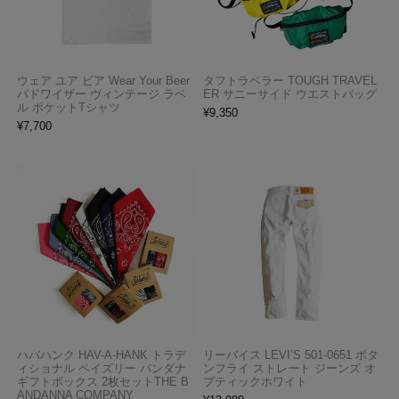
ウェア ユア ビア Wear Your Beer
タフトラベラー TOUGH TRAVEL
バドワイザー ヴィンテージ ラベ
ER サニーサイド ウエストバッグ
ル ポケットTシャツ
¥
9,350
¥
7,700
ハバハンク HAV-A-HANK トラデ
リーバイス LEVI’S 501-0651 ボタ
ィショナル ペイズリー バンダナ
ンフライ ストレート ジーンズ オ
ギフトボックス 2枚セットTHE B
プティックホワイト
ANDANNA COMPANY