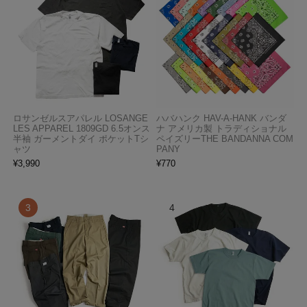
ロサンゼルスアパレル LOSANGE
ハバハンク HAV-A-HANK バンダ
LES APPAREL 1809GD 6.5オンス
ナ アメリカ製 トラディショナル
半袖 ガーメントダイ ポケットTシ
ペイズリーTHE BANDANNA COM
ャツ
PANY
¥
3,990
¥
770