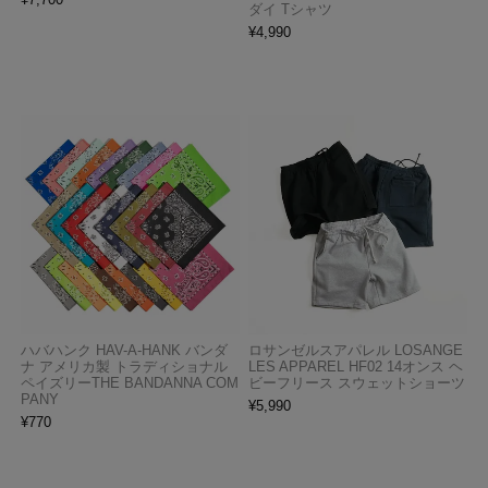
ダイ Tシャツ
¥
4,990
ハバハンク HAV-A-HANK バンダ
ロサンゼルスアパレル LOSANGE
ナ アメリカ製 トラディショナル
LES APPAREL HF02 14オンス ヘ
ペイズリーTHE BANDANNA COM
ビーフリース スウェットショーツ
PANY
¥
5,990
¥
770