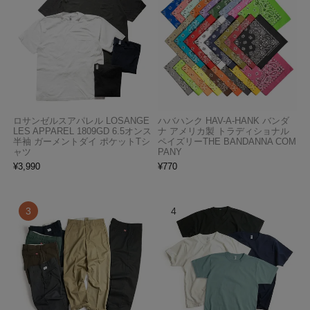
ロサンゼルスアパレル LOSANGE
ハバハンク HAV-A-HANK バンダ
LES APPAREL 1809GD 6.5オンス
ナ アメリカ製 トラディショナル
半袖 ガーメントダイ ポケットTシ
ペイズリーTHE BANDANNA COM
ャツ
PANY
¥
3,990
¥
770