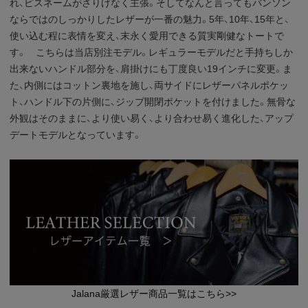
れ、ピスネームがさりげなく主張。そしてなんと言ってもバンソン
ならではのしっかりしたレザーが一番の魅力。5年、10年、15年と、
使い込む程に表情を変え、末永く愛用できる質実剛健なトートで
す。 こちらは当店別注モデル。レギュラーモデルだと手持ちしか
出来ないハンドル部分を、肩掛けにも丁度良い19インチに変更。ま
た、内側にはコットン裏地を施し、両サイドにレザーパネルポケッ
ト、ハンドル下の片側に、ジップ開閉ポケットを付けました。無骨な
外観はそのままに、より使い易く、より合わせ易く進化した、アップ
デートモデルとなっています。
Jalana厳選レザー商品一覧はこちら>>