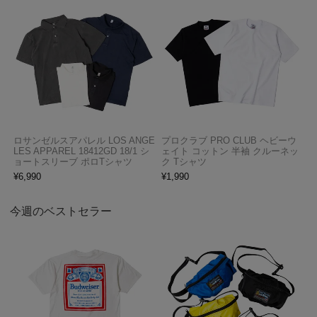
ロサンゼルスアパレル LOS ANGE
プロクラブ PRO CLUB ヘビーウ
LES APPAREL 18412GD 18/1 シ
ェイト コットン 半袖 クルーネッ
ョートスリーブ ポロTシャツ
ク Tシャツ
¥
6,990
¥
1,990
今週のベストセラー