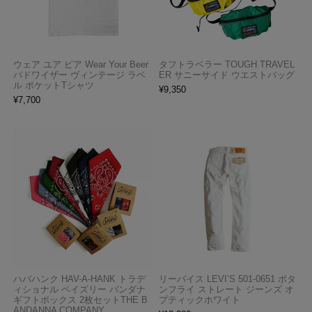
ウェア ユア ビア Wear Your Beer
タフトラベラー TOUGH TRAVEL
バドワイザー ヴィンテージ ラベ
ER サニーサイド ウエストバッグ
ル ポケットTシャツ
¥
9,350
¥
7,700
ハバハンク HAV-A-HANK トラデ
リーバイス LEVI’S 501-0651 ボタ
ィショナル ペイズリー バンダナ
ンフライ ストレート ジーンズ オ
ギフトボックス 2枚セットTHE B
プティックホワイト
ANDANNA COMPANY