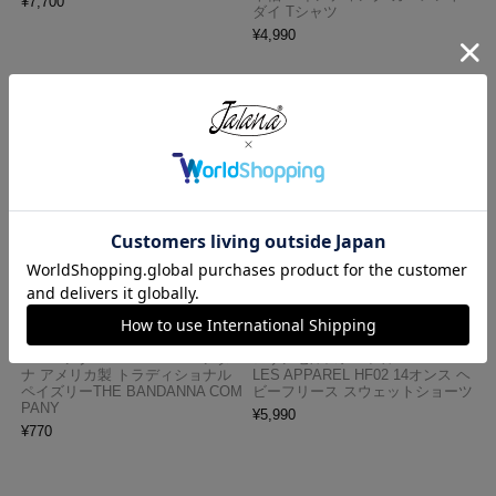
¥
7,700
ダイ Tシャツ
¥
4,990
ハバハンク HAV-A-HANK バンダ
ロサンゼルスアパレル LOSANGE
ナ アメリカ製 トラディショナル
LES APPAREL HF02 14オンス ヘ
ペイズリーTHE BANDANNA COM
ビーフリース スウェットショーツ
PANY
¥
5,990
¥
770