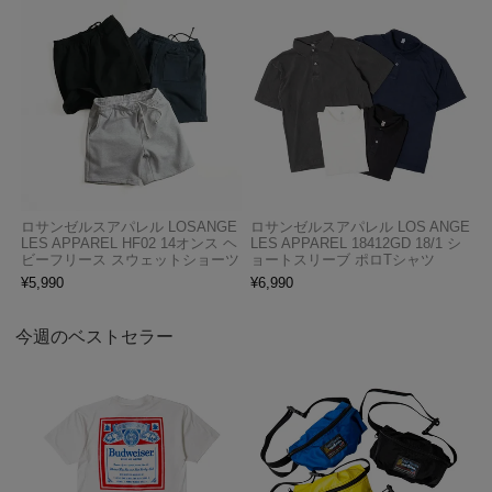
ロサンゼルスアパレル LOSANGE
ロサンゼルスアパレル LOS ANGE
LES APPAREL HF02 14オンス ヘ
LES APPAREL 18412GD 18/1 シ
ビーフリース スウェットショーツ
ョートスリーブ ポロTシャツ
¥
5,990
¥
6,990
今週のベストセラー