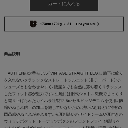
カートに入れる
173cm / 70kg
31
Find your size
商品説明
AUTHENの定番モデル「VINTAGE STRAIGHT LEG」。膝下に絞り
を入れないクラシックなストレートシルエット（非テーパード）で、
シューズとも合わせやすく、腰履きでも自然に落ち着くリラックス
したフィット感が魅力です。生地には旧式シャトル織機でじっくり
と織り上げられたカイハラ社製12.5ozセルビッジデニムを使用。防
縮やねじれ防止の加工を施していないため、洗い込むほどに特有の
凹凸感やねじれが表れます。赤耳割縫いのサイドシームや耳付きの
ウォッチポケット、ドーナッツボタンのフロントフライ、銅製リベ
ットなど、本格的なヴィンテージディテールも随所に採用。余計な