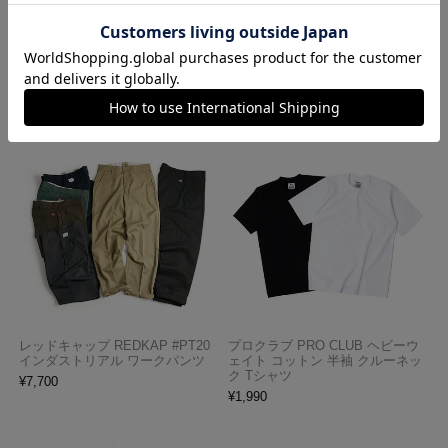
LES APPAREL 1203GD 8.5オンス
ナ アメリカ製 トラディショナル
半袖 バインディング ガーメント
ペイズリーTHE BANDANNA COM
ダイ Tシャツ
PANY
¥
4,990
¥
770
レッドキャップ REDKAP #PT20
プロクラブ PRO CLUB ヘビーウ
インダストリアル ワークパンツ
ェイト コットン 半袖 クルーネッ
ク Tシャツ
¥
7,700
¥
1,990