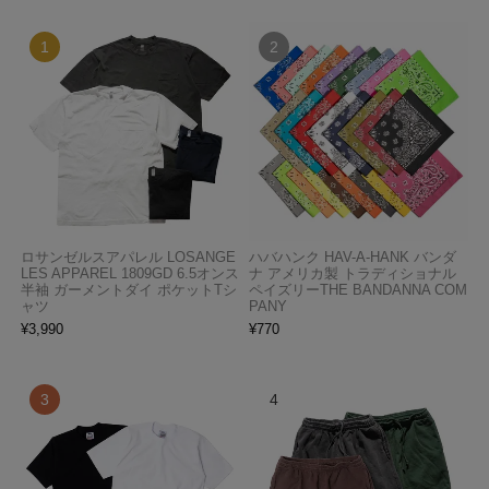
ロサンゼルスアパレル LOSANGE
ハバハンク HAV-A-HANK バンダ
LES APPAREL 1809GD 6.5オンス
ナ アメリカ製 トラディショナル
半袖 ガーメントダイ ポケットTシ
ペイズリーTHE BANDANNA COM
ャツ
PANY
¥
3,990
¥
770