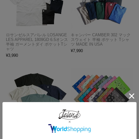
ロサンゼルスアパレル LOSANGE
キャンバー CAMBER 302 マック
LES APPAREL 1809GD 6.5オンス
スウェイト 半袖 ポケット Tシャ
半袖 ガーメントダイ ポケットTシ
ツ MADE IN USA
ャツ
¥
7,990
¥
3,990
ロサンゼルスアパレル LOSANGE
ハバハンク HAV-A-HANK バンダ