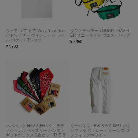
ウェア ユア ビア Wear Your Beer
タフトラベラー TOUGH TRAVEL
バドワイザー ヴィンテージ ラベ
ER サニーサイド ウエストバッグ
ル ポケットTシャツ
¥
9,350
¥
7,700
ハバハンク HAV-A-HANK トラデ
リーバイス LEVI’S 501-0651 ボタ
ィショナル ペイズリー バンダナ
ンフライ ストレート ジーンズ オ
ギフトボックス 2枚セットTHE B
プティックホワイト