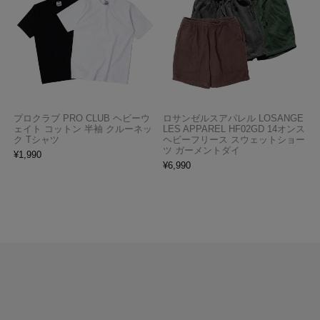
プロクラブ PRO CLUB ヘビーウ
ロサンゼルスアパレル LOSANGE
ェイト コットン 半袖 クルーネッ
LES APPAREL HF02GD 14オンス
ク Tシャツ
ヘビーフリース スウェットショー
ツ ガーメントダイ
¥
1,990
¥
6,990