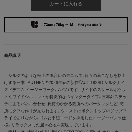
カートに入れる
173cm / 70kg
M
Find your size
商品説明
シルクのような極上の風合いのデニムで、日々の着こなしを格上
げする一本。AUTHENの2026年春の新作「AUT-182SD シルクナイ
ズドデニム イージーワークパンツ」です。サイドのスケールポケッ
トやワイドシルエットが特徴的なペインタータイプ。三本針ステッ
チによるパネル合わせ、負荷のかかる箇所へのバータックなど、随
所にタフな作りが見られます。ウエストはボタントップのジップフ
ライでありながら、ゴムと平紐コードを採用したイージーパンツ仕
様。リラックスした履き心地を実現しています。
素材には、特殊な撚糸技術「SUPERZERO」を用いたオリジナルデ