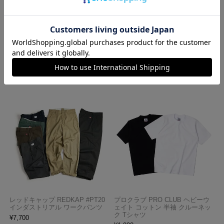
ロサンゼルスアパレル LOSANGE
ハバハンク HAV-A-HANK バンダ
LES APPAREL 1203GD 8.5オンス
ナ アメリカ製 トラディショナル
半袖 バインディング ガーメント
ペイズリーTHE BANDANNA COM
ダイ Tシャツ
PANY
¥
4,990
¥
770
レッドキャップ REDKAP #PT20
プロクラブ PRO CLUB ヘビーウ
インダストリアル ワークパンツ
ェイト コットン 半袖 クルーネッ
ク Tシャツ
¥
7,700