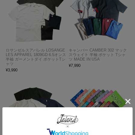
ロサンゼルスアパレル LOSANGE
キャンバー CAMBER 302 マック
LES APPAREL 1809GD 6.5オンス
スウェイト 半袖 ポケット Tシャ
半袖 ガーメントダイ ポケットTシ
ツ MADE IN USA
ャツ
¥
7,990
¥
3,990