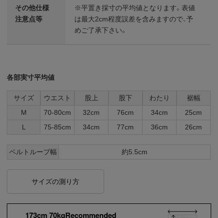
その他仕様
※平置き採寸の平均値となります。表値
注意点等
は最大2cm程度誤差を含みますので、予
めご了承下さい。
各部実寸平均値
サイズ
ウエスト
股上
股下
わたり
裾幅
M
70-80cm
32cm
76cm
34cm
25cm
L
75-85cm
34cm
77cm
36cm
26cm
ベルトループ幅
約5.5cm
サイズの測り方
173cm 70kgRecommended