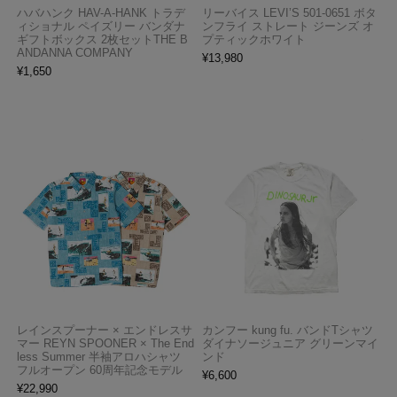
ハバハンク HAV-A-HANK トラデ
リーバイス LEVI’S 501-0651 ボタ
ィショナル ペイズリー バンダナ
ンフライ ストレート ジーンズ オ
ギフトボックス 2枚セットTHE B
プティックホワイト
ANDANNA COMPANY
¥
13,980
¥
1,650
レインスプーナー × エンドレスサ
カンフー kung fu. バンドTシャツ
マー REYN SPOONER × The End
ダイナソージュニア グリーンマイ
less Summer 半袖アロハシャツ
ンド
フルオープン 60周年記念モデル
¥
6,600
¥
22,990