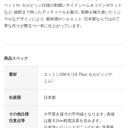
ベットや、セルビッジ仕様の割縫いサイドシーム＆コインポケット
など、細部まで拘ったディティールも魅力。装飾を極力省いたミニ
マルなデザインにより、素材感やシルエット、日本製ならではの丁
寧な作りが際立つ一本に仕上がっています。
商品スペック
素材
コットン100％（14.75oz セルビッジデ
ニム）
生産国
日本製
その他仕様
※平置き採寸の平均値となります。表値
注意点等
は最大2cm程度誤差を含みます。
※未洗いリジッドデニムのため、洗濯後