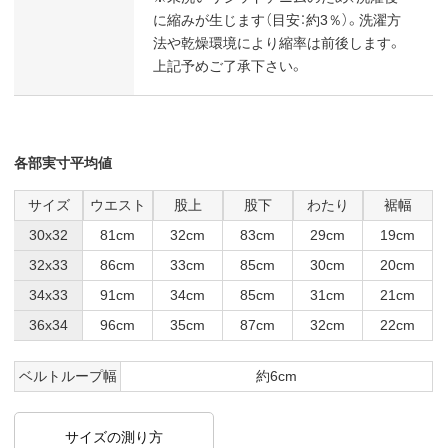
に縮みが生じます（目安：約3％）。洗濯方
法や乾燥環境により縮率は前後します。
上記予めご了承下さい。
各部実寸平均値
サイズ
ウエスト
股上
股下
わたり
裾幅
30x32
81cm
32cm
83cm
29cm
19cm
32x33
86cm
33cm
85cm
30cm
20cm
34x33
91cm
34cm
85cm
31cm
21cm
36x34
96cm
35cm
87cm
32cm
22cm
ベルトループ幅
約6cm
サイズの測り方