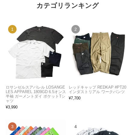
カテゴリランキング
ロサンゼルスアパレル LOSANGE
レッドキャップ REDKAP #PT20
LES APPAREL 1809GD 6.5オンス
インダストリアル ワークパンツ
半袖 ガーメントダイ ポケットTシ
¥
7,700
ャツ
¥
3,990