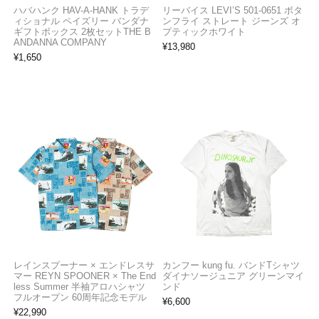
ハバハンク HAV-A-HANK トラデ
リーバイス LEVI’S 501-0651 ボタ
ィショナル ペイズリー バンダナ
ンフライ ストレート ジーンズ オ
ギフトボックス 2枚セットTHE B
プティックホワイト
ANDANNA COMPANY
¥
13,980
¥
1,650
レインスプーナー × エンドレスサ
カンフー kung fu. バンドTシャツ
マー REYN SPOONER × The End
ダイナソージュニア グリーンマイ
less Summer 半袖アロハシャツ
ンド
フルオープン 60周年記念モデル
¥
6,600
¥
22,990