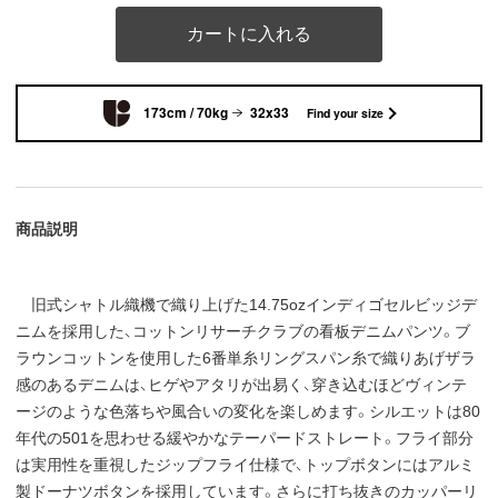
カートに入れる
173cm / 70kg
32x33
Find your size
商品説明
旧式シャトル織機で織り上げた14.75ozインディゴセルビッジデ
ニムを採用した、コットンリサーチクラブの看板デニムパンツ。ブ
ラウンコットンを使用した6番単糸リングスパン糸で織りあげザラ
感のあるデニムは、ヒゲやアタリが出易く、穿き込むほどヴィンテ
ージのような色落ちや風合いの変化を楽しめます。シルエットは80
年代の501を思わせる緩やかなテーパードストレート。フライ部分
は実用性を重視したジップフライ仕様で、トップボタンにはアルミ
製ドーナツボタンを採用しています。さらに打ち抜きのカッパーリ