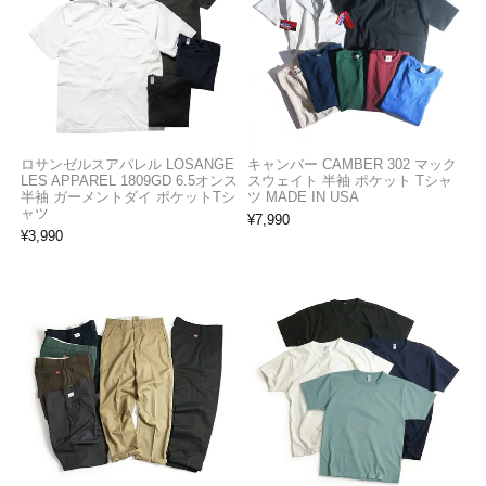
ロサンゼルスアパレル LOSANGE
キャンバー CAMBER 302 マック
LES APPAREL 1809GD 6.5オンス
スウェイト 半袖 ポケット Tシャ
半袖 ガーメントダイ ポケットTシ
ツ MADE IN USA
ャツ
¥
7,990
¥
3,990