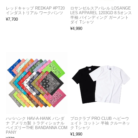
レッドキャップ REDKAP #PT20
ロサンゼルスアパレル LOSANGE
インダストリアル ワークパンツ
LES APPAREL 1203GD 8.5オンス
半袖 バインディング ガーメント
¥
7,700
ダイ Tシャツ
¥
4,990
ハバハンク HAV-A-HANK バンダ
プロクラブ PRO CLUB ヘビーウ
ナ アメリカ製 トラディショナル
ェイト コットン 半袖 クルーネッ
ペイズリーTHE BANDANNA COM
ク Tシャツ
PANY
¥
1,990