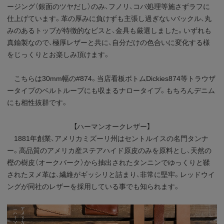
ージング（銀面のツヤだし）のみ、フノリ、コバ処理等施さずラフに
仕上げています。革の厚みに負けずも主張し過ぎないバックル、丸
みのあるトップが特徴的なビスと、金具も厳選しました。いずれも
真鍮製なので、極厚レザーと共に、自分だけの色合いに変化する様
をじっくりとお楽しみ頂けます。
こちらは30mm幅の#874。当店看板ボトムDickies874等トラウザ
ータイプのベルトループにも収まるナロータイプ。もちろんデニム
にも相性抜群です。
【ハーマンオークレザー】
1881年創業、アメリカミズーリ州はセントルイスの名門タンナ
ー。高品質のアメリカ産ステアハイド原皮のみを原料とし、天然の
樫の樹皮（オークバーク）から抽出されたタンニンでゆっくりと鞣
されたヌメ革は、繊維がギッシリと詰まり、非常に堅牢。レッドウイ
ングが同社のレザーを採用している事でも知られます。