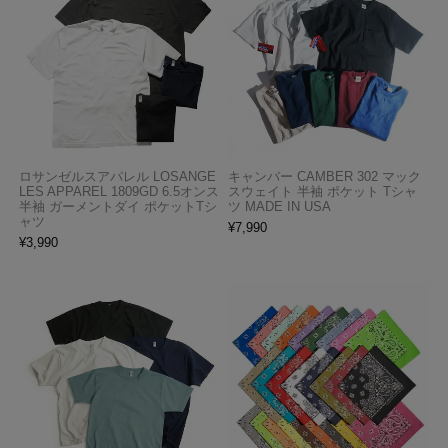
ロサンゼルスアパレル LOSANGE
キャンバー CAMBER 302 マック
LES APPAREL 1809GD 6.5オンス
スウェイト 半袖 ポケット Tシャ
半袖 ガーメントダイ ポケットTシ
ツ MADE IN USA
ャツ
¥
7,990
¥
3,990