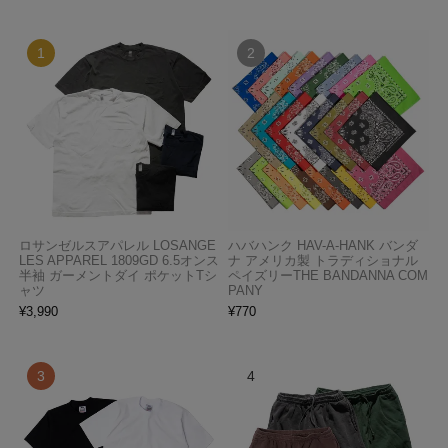
ロサンゼルスアパレル LOSANGE
ハバハンク HAV-A-HANK バンダ
LES APPAREL 1809GD 6.5オンス
ナ アメリカ製 トラディショナル
半袖 ガーメントダイ ポケットTシ
ペイズリーTHE BANDANNA COM
ャツ
PANY
¥
3,990
¥
770