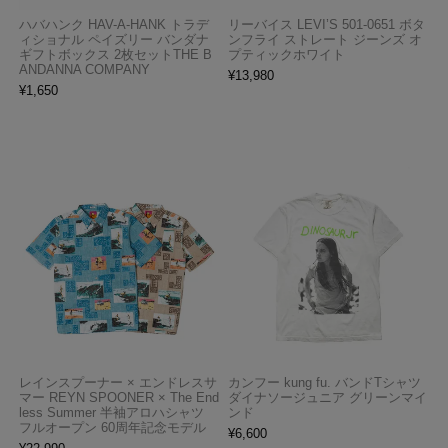
ハバハンク HAV-A-HANK トラデ
リーバイス LEVI’S 501-0651 ボタ
ィショナル ペイズリー バンダナ
ンフライ ストレート ジーンズ オ
ギフトボックス 2枚セットTHE B
プティックホワイト
ANDANNA COMPANY
¥
13,980
¥
1,650
レインスプーナー × エンドレスサ
カンフー kung fu. バンドTシャツ
マー REYN SPOONER × The End
ダイナソージュニア グリーンマイ
less Summer 半袖アロハシャツ
ンド
フルオープン 60周年記念モデル
¥
6,600