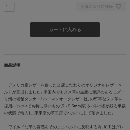
お気に入りに登録
カートに入れる
商品説明
アメリカ産レザーを使った当店こだわりのオリジナルレザーベ
ルトが完成しました。米国内でもヌメ革の生産に定評のあるミズー
リ州の老舗タンナー「ハーマンオークレザー社」の堅牢なヌメ革を
採用。その中でも特に厚いもの（5～5.5mm厚）を、牛の姿が残る半裁
の状態で輸入し、東東京の革工房でベルトにして頂きました。
ワイルドな革の質感をそのままベルトに反映する為、加工はグレ