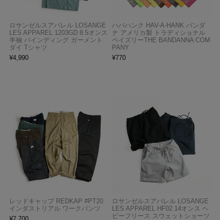
ロサンゼルスアパレル LOSANGE
ハバハンク HAV-A-HANK バンダ
LES APPAREL 1203GD 8.5オンス
ナ アメリカ製 トラディショナル
半袖 バインディング ガーメント
ペイズリーTHE BANDANNA COM
ダイ Tシャツ
PANY
¥
4,990
¥
770
レッドキャップ REDKAP #PT20
ロサンゼルスアパレル LOSANGE
インダストリアル ワークパンツ
LES APPAREL HF02 14オンス ヘ
ビーフリース スウェットショーツ
¥
7,700