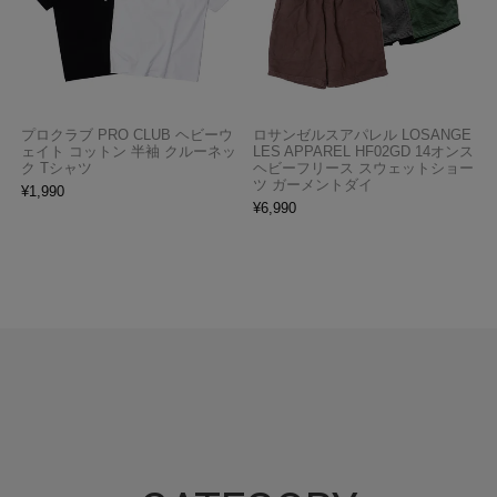
プロクラブ PRO CLUB ヘビーウ
ロサンゼルスアパレル LOSANGE
ェイト コットン 半袖 クルーネッ
LES APPAREL HF02GD 14オンス
ク Tシャツ
ヘビーフリース スウェットショー
ツ ガーメントダイ
¥
1,990
¥
6,990