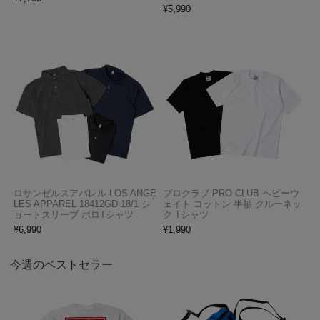
¥
5,990
ロサンゼルスアパレル LOS ANGE
プロクラブ PRO CLUB ヘビーウ
LES APPAREL 18412GD 18/1 シ
ェイト コットン 半袖 クルーネッ
ョートスリーブ ポロTシャツ
ク Tシャツ
¥
6,990
¥
1,990
今週のベストセラー