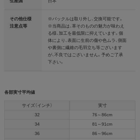
生産国
日本
その他仕様
※バックルは取り外し、交換可能です。
注意点等
※当商品は、革そのものの魅力が味わえ
る様、加工を最低限に抑えています。個
体により、表面に生前の傷や色ムラ、側面
や裏側に繊維の毛羽立ち等ございます
が、不良ではございません。予めご了承
下さい。
各部実寸平均値
サイズ（インチ）
実寸
32
76～86cm
34
81～91cm
36
86～96cm