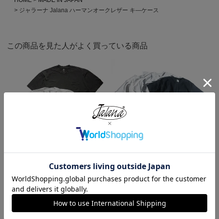
ジャラーナ Jalana ハーマンオークレザー キ―ケース
この商品を見た人がよく買っている商品
ロサンゼルスアパレル LOSANGE
キャンバー CAMBER 302 マック
LES APPAREL 1809GD 6.5オンス
スウェイト 半袖 ポケット Tシャ
半袖 ガーメントダイ ポケットTシ
ツ MADE IN USA
ャツ
¥
7,990
¥
3,990