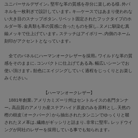
ユニバーサルデザイン。堅牢な革の質感を存分に楽しめる様、外パ
ネルを一枚剥ぎで設計しています。キ―ケースではあまり使われな
い大き目のスナップボタン、リベット固定されたフックタイプのホ
ルダー等、金具類も革の質感に合ったものを探し、ヌメに馴染む真
鍮メッキで仕上げています。ステッチはアイボリー、内側のネーム
刻印がアクセントとなっています。
全てのパネルにハーマンオークレザーを採用。ワイルドな革の質
感をそのままに、コンパクトに仕上げてある為、幅広いシーンでお
使い頂けます。飴色にエイジングしていく過程をじっくりとお楽し
みください。
【ハーマンオークレザー】
1881年創業、アメリカミズーリ州はセントルイスの名門タンナ
ー。高品質のアメリカ産ステアハイド原皮のみを原料とし、天然の
樫の樹皮（オークバーク）から抽出されたタンニンでゆっくりと鞣
されたヌメ革は、繊維がギッシリと詰まり、非常に堅牢。レッドウイ
ングが同社のレザーを採用している事でも知られます。