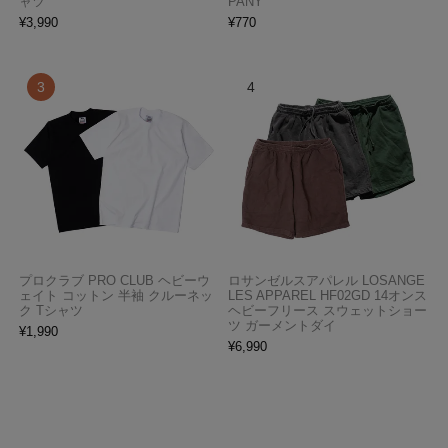
ャツ
PANY
¥
3,990
¥
770
プロクラブ PRO CLUB ヘビーウ
ロサンゼルスアパレル LOSANGE
ェイト コットン 半袖 クルーネッ
LES APPAREL HF02GD 14オンス
ク Tシャツ
ヘビーフリース スウェットショー
ツ ガーメントダイ
¥
1,990
¥
6,990