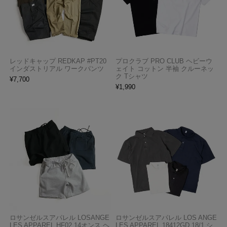
レッドキャップ REDKAP #PT20
プロクラブ PRO CLUB ヘビーウ
インダストリアル ワークパンツ
ェイト コットン 半袖 クルーネッ
ク Tシャツ
¥
7,700
¥
1,990
ロサンゼルスアパレル LOSANGE
ロサンゼルスアパレル LOS ANGE
LES APPAREL HF02 14オンス ヘ
LES APPAREL 18412GD 18/1 シ