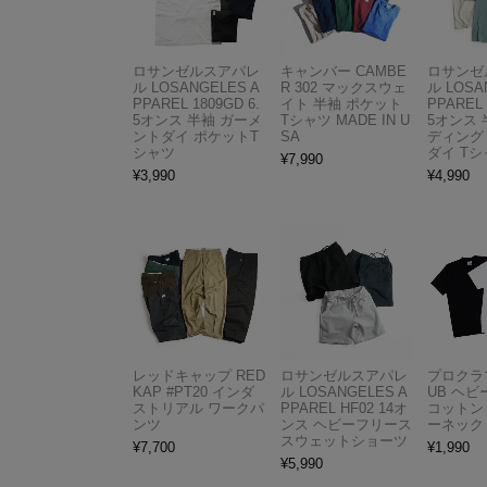
ロサンゼルスアパレ
キャンバー CAMBE
ロサンゼ
ル LOSANGELES A
R 302 マックスウェ
ル LOSA
PPAREL 1809GD 6.
イト 半袖 ポケット
PPAREL 
5オンス 半袖 ガーメ
Tシャツ MADE IN U
5オンス 
ントダイ ポケットT
SA
ディング
シャツ
ダイ Tシ
¥
7,990
¥
3,990
¥
4,990
レッドキャップ RED
ロサンゼルスアパレ
プロクラブ
KAP #PT20 インダ
ル LOSANGELES A
UB ヘ
ストリアル ワークパ
PPAREL HF02 14オ
コットン
ンツ
ンス ヘビーフリース
ーネック
スウェットショーツ
¥
7,700
¥
1,990
¥
5,990