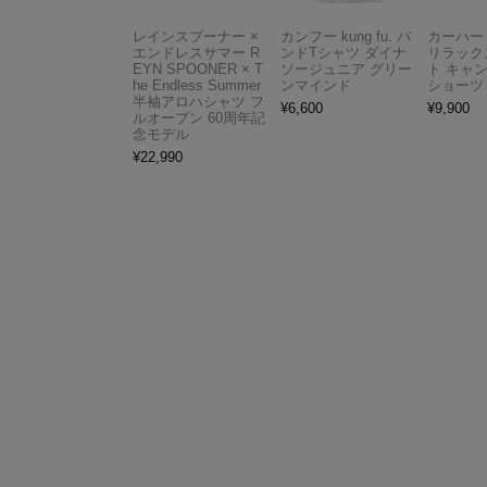
レインスプーナー ×
カンフー kung fu. バ
カーハート 
エンドレスサマー R
ンドTシャツ ダイナ
リラック
EYN SPOONER × T
ソージュニア グリー
ト キャ
he Endless Summer
ンマインド
ショーツ
半袖アロハシャツ フ
¥
6,600
¥
9,900
ルオープン 60周年記
念モデル
¥
22,990