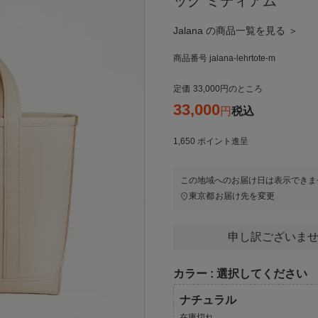
ッグ ミディアム
Jalana の商品一覧を見る ＞
商品番号
jalana-lehrtote-m
定価
33,000
のところ
33,000
税込
1,650
ポイント進呈
この地域へのお届け日は表示できま
東京都
お届け先を変更
申し訳ございませ
カラー
選択してください
ナチュラル
在庫切れ