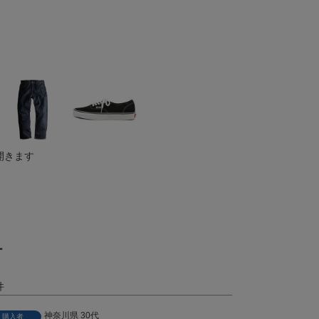
開きます
ー
神奈川県
30代
購入者