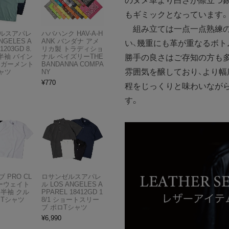
のヌメ革より白さが際立つ
もギミックとなっています。
組み立ては一点一点熟練の
ルスアパレ
ハバハンク HAV-A-H
NGELES A
ANK バンダナ アメ
い、幾重にも革が重なるボト
1203GD 8.
リカ製 トラディショ
半袖 バイン
ナル ペイズリーTHE
勝手の良さはご存知の方も
 ガーメント
BANDANNA COMPA
雰囲気を醸しており、より幅
ャツ
NY
¥
770
程をじっくりと味わいなが
す。
 PRO CL
ロサンゼルスアパレ
ビーウェイト
ル LOS ANGELES A
 半袖 クル
PPAREL 18412GD 1
 Tシャツ
8/1 ショートスリー
ブ ポロTシャツ
¥
6,990