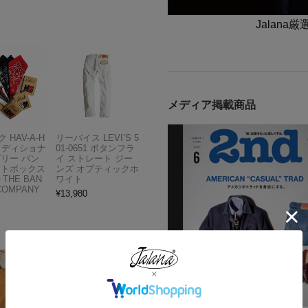
Jalan
メディア掲載商品
 HAV-A-H
リーバイス LEVI’S 5
トラディショナ
01-0651 ボタンフラ
ズリー バン
イ ストレート ジー
フトボックス
ンズ オプティックホ
THE BAN
ワイト
COMPANY
¥
13,980