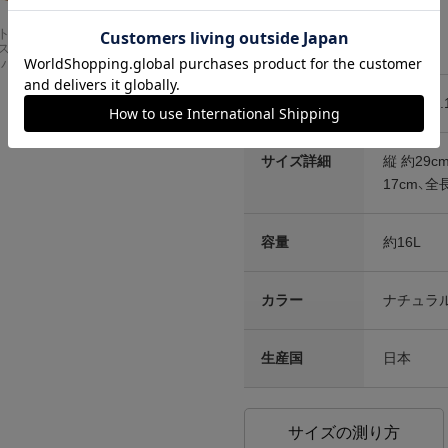
Carhartt
アメリカンクラシッ
商品スペック
スドフィッ
クス AMERICAN CL
ンバスワーク
ASSICS ムービーT
シャツ フォレストガ
ンプ ロゴ＆ベンチ
素材
レザー（2
¥
5,747
サイズ詳細
縦 約29c
17cm、
容量
約16L
カラー
ナチュラ
生産国
日本
サイズの測り方