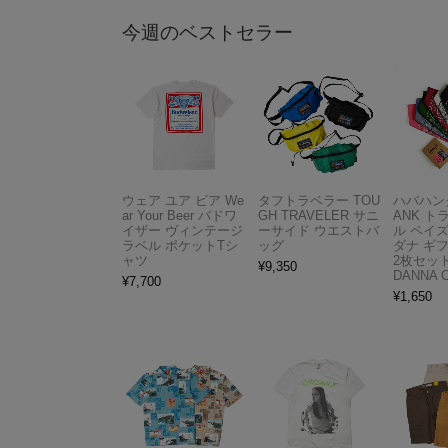
今週のベストセラー
ウェア ユア ビア We
タフトラベラー TOU
ハバハンク
ar Your Beer バドワ
GH TRAVELER サニ
ANK 
イザー ヴィンテージ
ーサイド ウエストバ
ル ペイ
ラベル ポケットTシ
ッグ
ダナ ギ
ャツ
2枚セット
¥
9,350
DANNA 
¥
7,700
¥
1,650