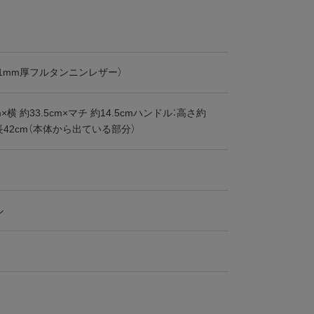
.1mm厚フルタンニンレザー）
m×横 約33.5cm×マチ 約14.5cmハンドル：高さ約
全長42cm（本体から出ている部分）
ル