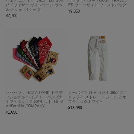
ウェア ユア ビア Wear Your Beer
タフトラベラー TOUGH TRAVEL
バドワイザー ヴィンテージ ラベ
ER サニーサイド ウエストバッグ
ル ポケットTシャツ
¥
9,350
¥
7,700
ハバハンク HAV-A-HANK トラデ
リーバイス LEVI’S 501-0651 ボタ
ィショナル ペイズリー バンダナ
ンフライ ストレート ジーンズ オ
ギフトボックス 2枚セットTHE B
プティックホワイト
ANDANNA COMPANY
¥
13,980
¥
1,650