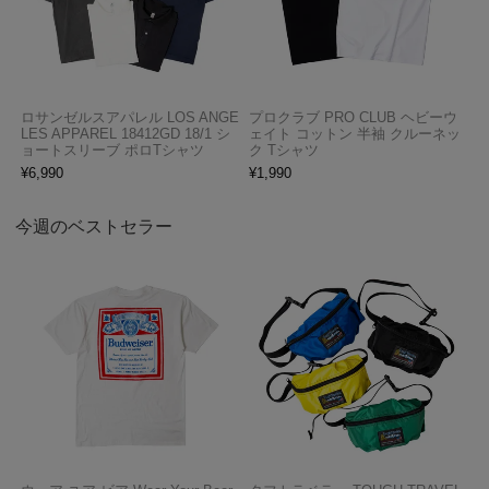
ロサンゼルスアパレル LOS ANGE
プロクラブ PRO CLUB ヘビーウ
LES APPAREL 18412GD 18/1 シ
ェイト コットン 半袖 クルーネッ
ョートスリーブ ポロTシャツ
ク Tシャツ
¥
6,990
¥
1,990
今週のベストセラー