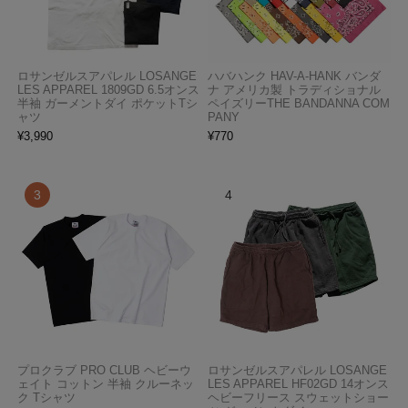
ロサンゼルスアパレル LOSANGE
ハバハンク HAV-A-HANK バンダ
LES APPAREL 1809GD 6.5オンス
ナ アメリカ製 トラディショナル
半袖 ガーメントダイ ポケットTシ
ペイズリーTHE BANDANNA COM
ャツ
PANY
¥
3,990
¥
770
プロクラブ PRO CLUB ヘビーウ
ロサンゼルスアパレル LOSANGE
ェイト コットン 半袖 クルーネッ
LES APPAREL HF02GD 14オンス
ク Tシャツ
ヘビーフリース スウェットショー