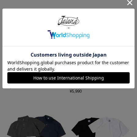
レッドキャップ REDKAP #PT20
ロサンゼルスアパレル LOSANGE
インダストリアル ワークパンツ
LES APPAREL HF02 14オンス ヘ
ビーフリース スウェットショーツ
¥
7,700
¥
5,990