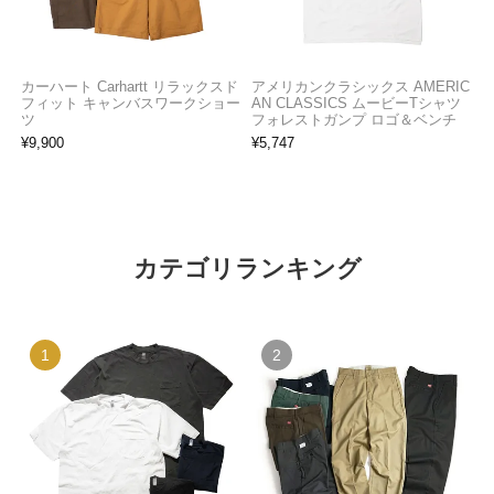
カーハート Carhartt リラックスド
アメリカンクラシックス AMERIC
フィット キャンバスワークショー
AN CLASSICS ムービーTシャツ
ツ
フォレストガンプ ロゴ＆ベンチ
¥
9,900
¥
5,747
カテゴリランキング