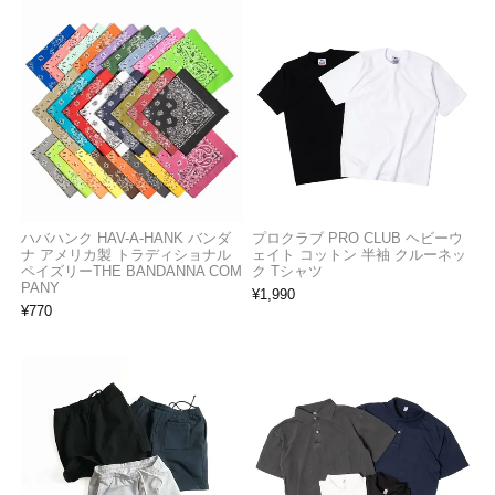
ハバハンク HAV-A-HANK バンダ
プロクラブ PRO CLUB ヘビーウ
ナ アメリカ製 トラディショナル
ェイト コットン 半袖 クルーネッ
ペイズリーTHE BANDANNA COM
ク Tシャツ
PANY
¥
1,990
¥
770