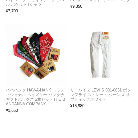
ル ポケットTシャツ
¥
9,350
¥
7,700
ハバハンク HAV-A-HANK トラデ
リーバイス LEVI’S 501-0651 ボタ
ィショナル ペイズリー バンダナ
ンフライ ストレート ジーンズ オ
ギフトボックス 2枚セットTHE B
プティックホワイト
ANDANNA COMPANY
¥
13,980
¥
1,650