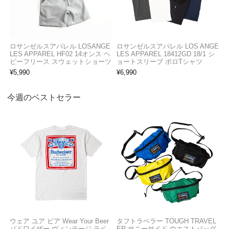
ロサンゼルスアパレル LOSANGE
ロサンゼルスアパレル LOS ANGE
LES APPAREL HF02 14オンス ヘ
LES APPAREL 18412GD 18/1 シ
ビーフリース スウェットショーツ
ョートスリーブ ポロTシャツ
¥
5,990
¥
6,990
今週のベストセラー
ウェア ユア ビア Wear Your Beer
タフトラベラー TOUGH TRAVEL
バドワイザー ヴィンテージ ラベ
ER サニーサイド ウエストバッグ