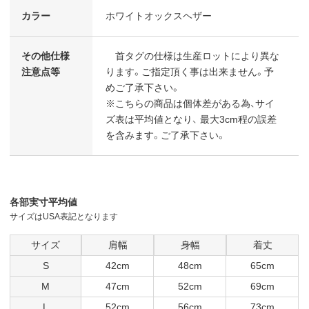
カラー
ホワイトオックスヘザー
その他仕様
首タグの仕様は生産ロットにより異な
注意点等
ります。ご指定頂く事は出来ません。予
めご了承下さい。
※こちらの商品は個体差がある為、サイ
ズ表は平均値となり、 最大3cm程の誤差
を含みます。ご了承下さい。
各部実寸平均値
サイズはUSA表記となります
サイズ
肩幅
身幅
着丈
S
42cm
48cm
65cm
M
47cm
52cm
69cm
L
52cm
56cm
73cm