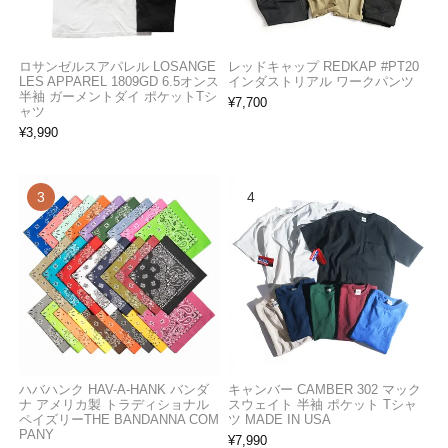
ロサンゼルスアパレル LOSANGE
レッドキャップ REDKAP #PT20
LES APPAREL 1809GD 6.5オンス
インダストリアル ワークパンツ
半袖 ガーメントダイ ポケットTシ
¥
7,700
ャツ
¥
3,990
ハバハンク HAV-A-HANK バンダ
キャンバー CAMBER 302 マック
ナ アメリカ製 トラディショナル
スウェイト 半袖 ポケット Tシャ
ペイズリーTHE BANDANNA COM
ツ MADE IN USA
PANY
¥
7,990