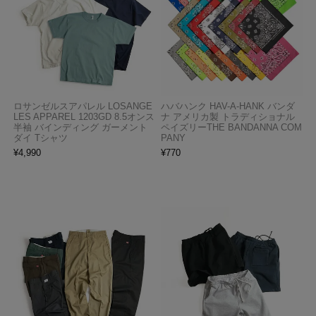
ロサンゼルスアパレル LOSANGE
ハバハンク HAV-A-HANK バンダ
LES APPAREL 1203GD 8.5オンス
ナ アメリカ製 トラディショナル
半袖 バインディング ガーメント
ペイズリーTHE BANDANNA COM
ダイ Tシャツ
PANY
¥
4,990
¥
770