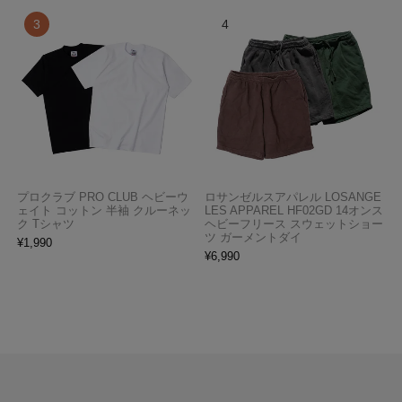
プロクラブ PRO CLUB ヘビーウ
ロサンゼルスアパレル LOSANGE
ェイト コットン 半袖 クルーネッ
LES APPAREL HF02GD 14オンス
ク Tシャツ
ヘビーフリース スウェットショー
ツ ガーメントダイ
¥
1,990
¥
6,990