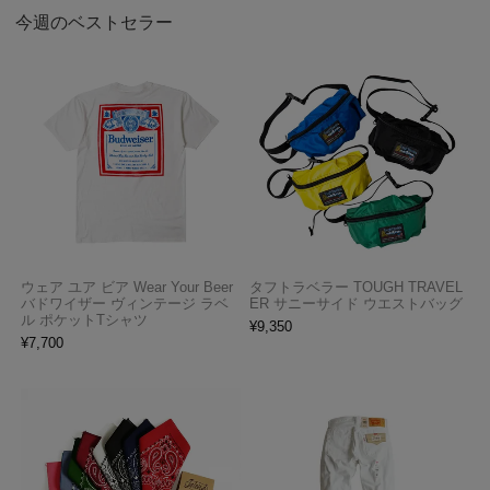
今週のベストセラー
ウェア ユア ビア Wear Your Beer
タフトラベラー TOUGH TRAVEL
バドワイザー ヴィンテージ ラベ
ER サニーサイド ウエストバッグ
ル ポケットTシャツ
¥
9,350
¥
7,700