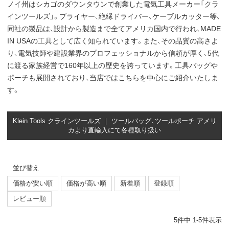
ノイ州はシカゴのダウンタウンで創業した電気工具メーカー「クラ
インツールズ」。プライヤー、絶縁ドライバー、ケーブルカッター等、
同社の製品は、設計から製造まで全てアメリカ国内で行われ、MADE
IN USAの工具として広く知られています。また、その品質の高さよ
り、電気技師や建設業界のプロフェッショナルから信頼が厚く、5代
に渡る家族経営で160年以上の歴史を誇っています。工具バッグや
ポーチも展開されており、当店ではこちらを中心にご紹介いたしま
す。
Klein Tools クラインツールズ ｜ ツールバッグ、ツールポーチ アメリ
カより直輸入にて各種取り扱い
並び替え
価格が安い順
価格が高い順
新着順
登録順
レビュー順
5
件中
1
-
5
件表示