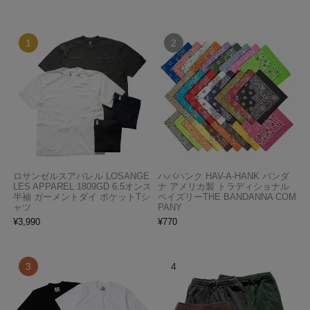
ロサンゼルスアパレル LOSANGE
ハバハンク HAV-A-HANK バンダ
LES APPAREL 1809GD 6.5オンス
ナ アメリカ製 トラディショナル
半袖 ガーメントダイ ポケットTシ
ペイズリーTHE BANDANNA COM
ャツ
PANY
¥
3,990
¥
770