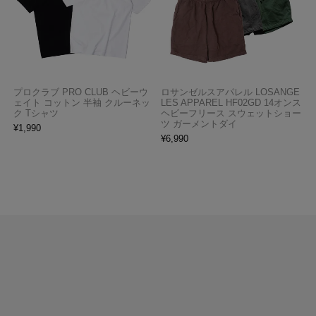
プロクラブ PRO CLUB ヘビーウ
ロサンゼルスアパレル LOSANGE
ェイト コットン 半袖 クルーネッ
LES APPAREL HF02GD 14オンス
ク Tシャツ
ヘビーフリース スウェットショー
ツ ガーメントダイ
¥
1,990
¥
6,990