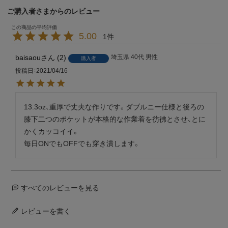
ご購入者さまからのレビュー
5.00
1
baisaou
2
埼玉県
40代
男性
購入者
投稿日
2021/04/16
13.3oz、重厚で丈夫な作りです。ダブルニー仕様と後ろの
膝下二つのポケットが本格的な作業着を彷彿とさせ、とに
かくカッコイイ。

毎日ONでもOFFでも穿き潰します。
すべてのレビューを見る
レビューを書く