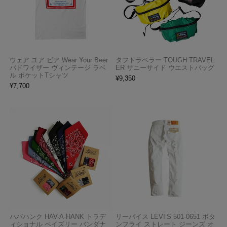
ウェア ユア ビア Wear Your Beer
タフトラベラー TOUGH TRAVEL
バドワイザー ヴィンテージ ラベ
ER サニーサイド ウエストバッグ
ル ポケットTシャツ
¥
9,350
¥
7,700
ハバハンク HAV-A-HANK トラデ
リーバイス LEVI’S 501-0651 ボタ
ィショナル ペイズリー バンダナ
ンフライ ストレート ジーンズ オ