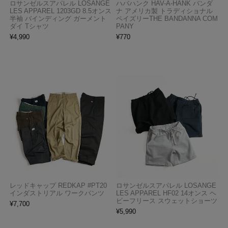
ロサンゼルスアパレル LOSANGE
ハバハンク HAV-A-HANK バンダ
LES APPAREL 1203GD 8.5オンス
ナ アメリカ製 トラディショナル
半袖 バインディング ガーメント
ペイズリーTHE BANDANNA COM
ダイ Tシャツ
PANY
¥
4,990
¥
770
レッドキャップ REDKAP #PT20
ロサンゼルスアパレル LOSANGE
インダストリアル ワークパンツ
LES APPAREL HF02 14オンス ヘ
ビーフリース スウェットショーツ
¥
7,700
¥
5,990