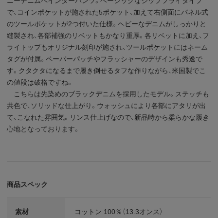
ニーデニムペインターパンツ。ベーシックなジップフライタイプ
で、コインポケットが施された5ポケット、加えて右側面にパネル式
のツールポケットが2つ付いた仕様。ヘビーなデニムがしっかりと
縫製され、各部補強のリベットもかなり重厚。各リベットに加え、フ
ライトップもオリジナル刻印が施され、ツールポケットにはネーム
タグが付属。ペーパーパッチやフラッシャーのデザインも秀逸で
す。クタクタになるまで履き倒せるタフな作りながら、米国製でこ
の値段は破格ですね。
こちらは先染めのブラックデニムを採用したモデル。ステッチも
共色で、ソリッドな仕上がり。ウォッシュにより各部にアタリが出
て、こなれた雰囲気。リンス仕上げなので、新品時から柔らかな履き
心地となっております。
商品スペック
素材
コットン 100％（13.3オンス）