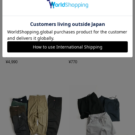
ロサンゼルスアパレル LOSANGE
ハバハンク HAV-A-HANK バンダ
LES APPAREL 1203GD 8.5オンス
ナ アメリカ製 トラディショナル
半袖 バインディング ガーメント
ペイズリーTHE BANDANNA COM
ダイ Tシャツ
PANY
¥
4,990
¥
770