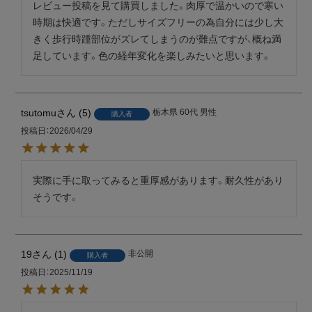
レビュー投稿を見て購買しました。肉厚で温かいので寒い
時期は快適です。ただしサイズフリーの為自分には少し大
きく歩行時踵部位がズレてしまうのが難点ですが、概ね満
足しています。色の経年変化を楽しみたいと思います。
tsutomu
5
栃木県
60代
男性
購入者
投稿日
2026/04/29
実際に手に取ってみると重厚感があります。耐久性があり
そうです。
19
1
非公開
購入者
投稿日
2025/11/19