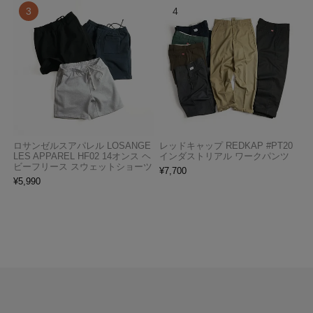
ロサンゼルスアパレル LOSANGE
レッドキャップ REDKAP #PT20
LES APPAREL HF02 14オンス ヘ
インダストリアル ワークパンツ
ビーフリース スウェットショーツ
¥
7,700
¥
5,990