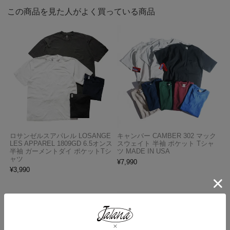
この商品を見た人がよく買っている商品
ロサンゼルスアパレル LOSANGE
キャンバー CAMBER 302 マック
LES APPAREL 1809GD 6.5オンス
スウェイト 半袖 ポケット Tシャ
半袖 ガーメントダイ ポケットTシ
ツ MADE IN USA
ャツ
¥
7,990
¥
3,990