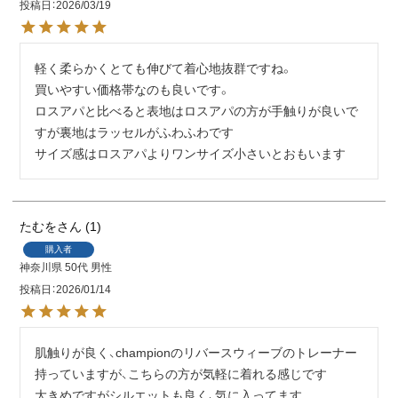
投稿日
2026/03/19
軽く柔らかくとても伸びて着心地抜群ですね。

買いやすい価格帯なのも良いです。

ロスアパと比べると表地はロスアパの方が手触りが良いで
すが裏地はラッセルがふわふわです

サイズ感はロスアパよりワンサイズ小さいとおもいます
たむを
1
購入者
神奈川県
50代
男性
投稿日
2026/01/14
肌触りが良く、championのリバースウィーブのトレーナー
持っていますが、こちらの方が気軽に着れる感じです

大きめですがシルエットも良く、気に入ってます
