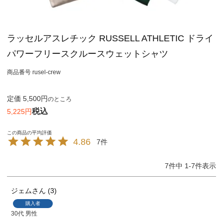
ラッセルアスレチック RUSSELL ATHLETIC ドライ
パワーフリースクルースウェットシャツ
商品番号
rusel-crew
定価
5,500
のところ
税込
5,225
4.86
7
7
件中
1
-
7
件表示
ジェム
3
購入者
30代
男性