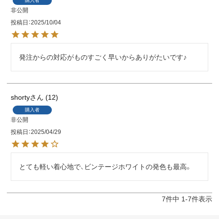
購入者
非公開
投稿日
2025/10/04
発注からの対応がものすごく早いからありがたいです♪
shorty
12
購入者
非公開
投稿日
2025/04/29
とても軽い着心地で、ビンテージホワイトの発色も最高。
7
件中
1
-
7
件表示