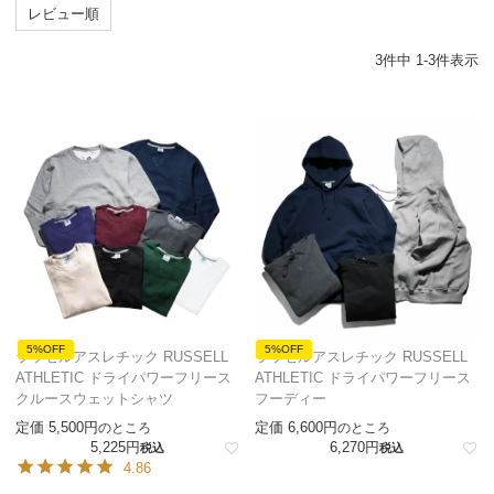
レビュー順
3
件中
1
-
3
件表示
5%OFF
5%OFF
ラッセルアスレチック RUSSELL
ラッセルアスレチック RUSSELL
ATHLETIC ドライパワーフリース
ATHLETIC ドライパワーフリース
クルースウェットシャツ
フーディー
定価
5,500
定価
6,600
のところ
のところ
5,225
6,270
税込
税込
4.86