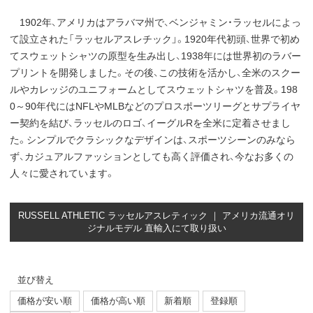
1902年、アメリカはアラバマ州で、ベンジャミン・ラッセルによっ
て設立された「ラッセルアスレチック」。1920年代初頭、世界で初め
てスウェットシャツの原型を生み出し、1938年には世界初のラバー
プリントを開発しました。その後、この技術を活かし、全米のスクー
ルやカレッジのユニフォームとしてスウェットシャツを普及。198
0～90年代にはNFLやMLBなどのプロスポーツリーグとサプライヤ
ー契約を結び、ラッセルのロゴ、イーグルRを全米に定着させまし
た。シンプルでクラシックなデザインは、スポーツシーンのみなら
ず、カジュアルファッションとしても高く評価され、今なお多くの
人々に愛されています。
RUSSELL ATHLETIC ラッセルアスレティック ｜ アメリカ流通オリ
ジナルモデル 直輸入にて取り扱い
並び替え
価格が安い順
価格が高い順
新着順
登録順