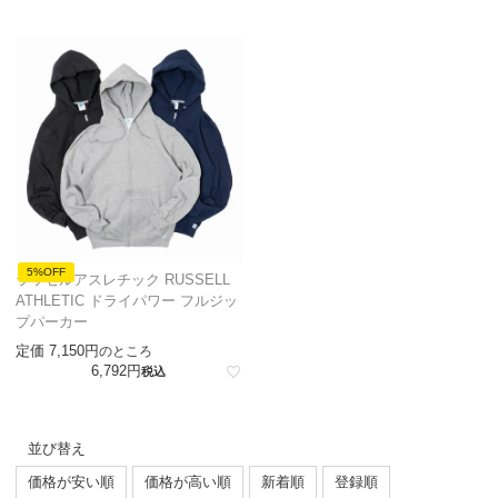
5%OFF
ラッセルアスレチック RUSSELL
ATHLETIC ドライパワー フルジッ
プパーカー
定価
7,150
のところ
6,792
税込
並び替え
価格が安い順
価格が高い順
新着順
登録順