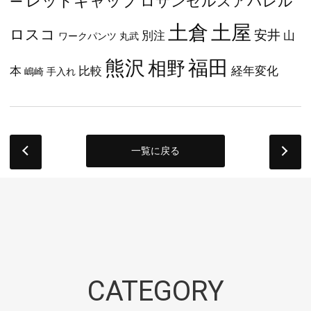
レッドキャップ
ロサンゼルスアパレル
ー
土屋
土倉
ロスコ
安井
別注
山
ワークパンツ
丸武
福田
熊沢
相野
本
比較
経年変化
嶋崎
手入れ
一覧に戻る
next
CATEGORY