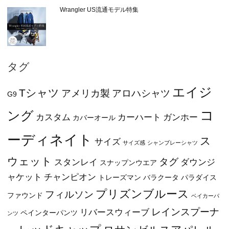
Wrangler US流通モデル特集
タグ
エイジ
Tシャツ
アメリカ製
アロハシャツ
G9
コ
ング
カスタム
カーハート
ガンホー
カバーオール
ーディネイト
ス
サイズ
サイズ感
シャンブレーシャツ
ウェット
タグ
スタンレイ
ダウンジ
スナップンウエア
ャケット
チャンピオン
トレーズマン
バラクータ
パラダイス
プリズンブルース
フィルソン
ファウンド
ベイカーパ
レインスプーナ
リバースウィーブ
ペインターパンツ
ンツ