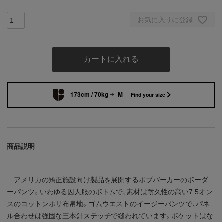
お気に入りに登録
カートに入れる
173cm / 70kg
M
Find your size
商品説明
アメリカの矯正施設向け製品を展開するボブバーカーのボーダ
ーパンツ。いわゆる囚人服のボトムで、素材は耐久性の高い7.5オン
スのコットンポリ布帛地。ゴムウエストのイージーパンツで、パネ
ル合わせは強固な三本針ステッチで縫われています。ポケットはな