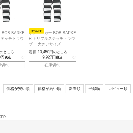
5%OFF
BOB BARKE
ボブバーカー BOB BARKE
ステッチトラウ
R トリプルステッチトラウ
ザー 大きいサイズ
定価
10,450
のところ
のところ
0
9,927
税込
税込
庫切れ
在庫切れ
価格が安い順
価格が高い順
新着順
登録順
レビュー順
KER