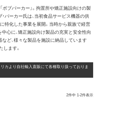
た「ボブパーカー」。拘置所や矯正施設向けの製
ブ・バーカー氏は、当初食品サービス機器の供
品に特化した事業を展開。当時から親族で経営
氏を中心に、矯正施設向け製品の充実と安全性向
器など、様々な製品を施設に納品しています
たします。
をアメリカより自社輸入直販にて各種取り扱っておりま
2
件中
1
-
2
件表示