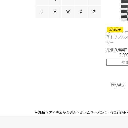
U
V
W
X
Z
39%OFF
ボブバーカー 
R トリプル
ザー
定価
9,900
5,99
在
並び替え
HOME
アイテムから選ぶ
ボトムス
パンツ
BOB BAR