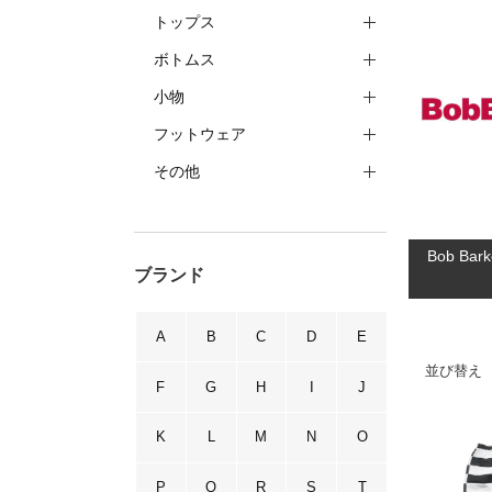
トップス
ボトムス
小物
フットウェア
その他
Bob 
ブランド
A
B
C
D
E
並び替え
F
G
H
I
J
K
L
M
N
O
P
Q
R
S
T