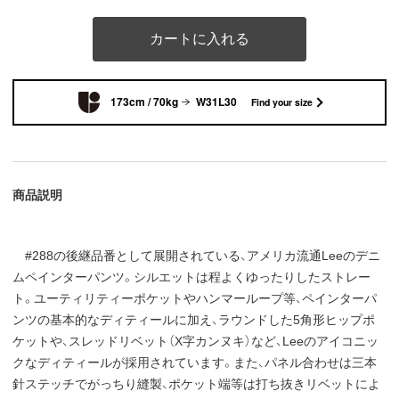
カートに入れる
173cm / 70kg
W31L30
Find your size
商品説明
#288の後継品番として展開されている、アメリカ流通Leeのデニ
ムペインターパンツ。シルエットは程よくゆったりしたストレー
ト。ユーティリティーポケットやハンマーループ等、ペインターパ
ンツの基本的なディティールに加え、ラウンドした5角形ヒップポ
ケットや、スレッドリベット（X字カンヌキ）など、Leeのアイコニッ
クなディティールが採用されています。また、パネル合わせは三本
針ステッチでがっちり縫製、ポケット端等は打ち抜きリベットによ