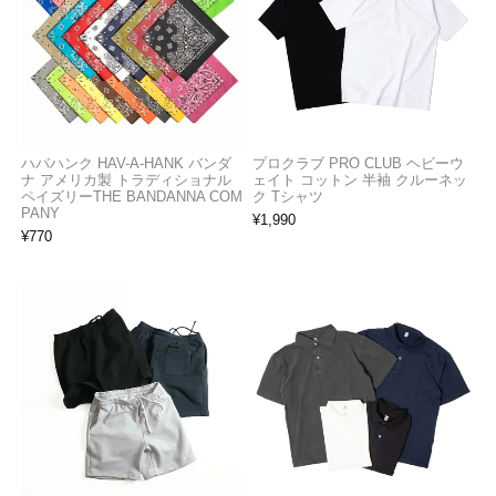
ハバハンク HAV-A-HANK バンダ
プロクラブ PRO CLUB ヘビーウ
ナ アメリカ製 トラディショナル
ェイト コットン 半袖 クルーネッ
ペイズリーTHE BANDANNA COM
ク Tシャツ
PANY
¥
1,990
¥
770