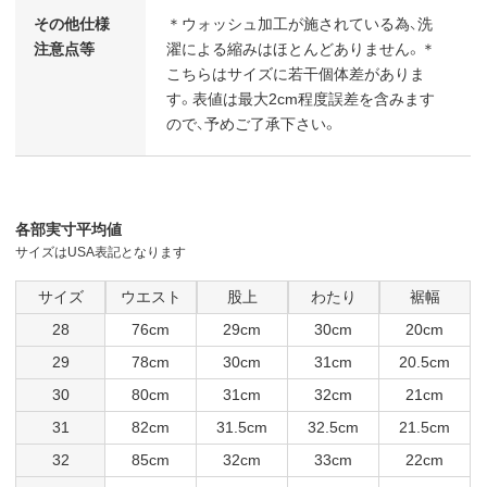
その他仕様
＊ウォッシュ加工が施されている為、洗
注意点等
濯による縮みはほとんどありません。＊
こちらはサイズに若干個体差がありま
す。表値は最大2cm程度誤差を含みます
ので、予めご了承下さい。
各部実寸平均値
サイズはUSA表記となります
サイズ
ウエスト
股上
わたり
裾幅
28
76cm
29cm
30cm
20cm
29
78cm
30cm
31cm
20.5cm
30
80cm
31cm
32cm
21cm
31
82cm
31.5cm
32.5cm
21.5cm
32
85cm
32cm
33cm
22cm