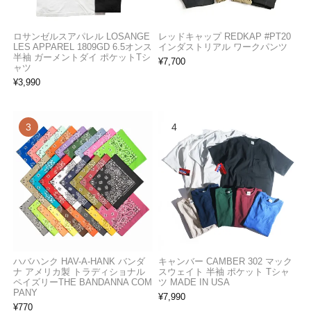
ロサンゼルスアパレル LOSANGE
レッドキャップ REDKAP #PT20
LES APPAREL 1809GD 6.5オンス
インダストリアル ワークパンツ
半袖 ガーメントダイ ポケットTシ
¥
7,700
ャツ
¥
3,990
ハバハンク HAV-A-HANK バンダ
キャンバー CAMBER 302 マック
ナ アメリカ製 トラディショナル
スウェイト 半袖 ポケット Tシャ
ペイズリーTHE BANDANNA COM
ツ MADE IN USA
PANY
¥
7,990
¥
770