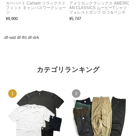
カーハート Carhartt リラックスド
アメリカンクラシックス AMERIC
フィット キャンバスワークショー
AN CLASSICS ムービーTシャツ
ツ
フォレストガンプ ロゴ＆ベンチ
¥
9,900
¥
5,747
df-wid df-lht df-drk
カテゴリランキング